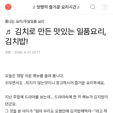
검색하기
♬맛짱의 즐거운 요리시간♬
티스토리
폼나는 요리/주말일품 요리
♬ 김치로 만든 맛있는 일품요리,
김치밥!
맛짱
2008. 4. 21. 00:17
오늘은 정말 쉬운 메뉴를 올려 봅니다.
쉬우면서도 ..뒤지지 않는맛이니 참고하시어 즐거운 요리하세요.
지난 주말에 드라마를 보는데... 드라마속에 한 끼 메뉴가 김치밥이
던군요.
그 것을 본 아이가 "엄마 우리도 오랜만에 김치밥해먹자~"라고 하