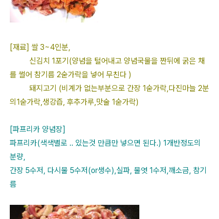
[재료] 쌀 3~4인분,
신김치 1포기(양념을 털어내고 양념국물을 짠뒤에 굵은 채
를 썰어 참기름 2숟가락을 넣어 무친다 )
돼지고기 (비계가 없는부분으로 간장 1숟가락,다진마늘 2분
의1숟가락,생강즙, 후추가루,맛술 1숟가락)
[파프리카 양념장]
파프리카(색색별로 .. 있는것 만큼만 넣으면 된다.) 1개반정도의
분량,
간장 5수저, 다시물 5수저(or생수),실파, 물엿 1수저,깨소금, 참기
름