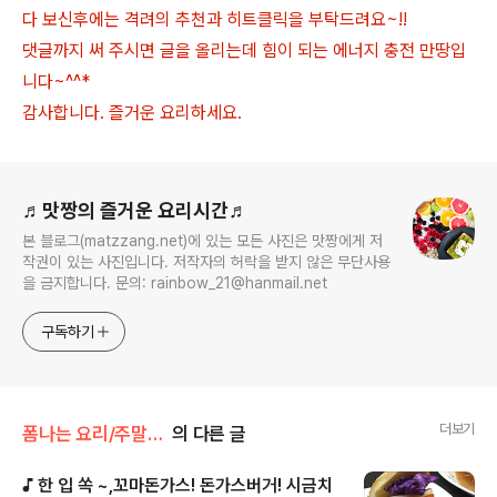
다 보신후에는 격려의 추천과 히트클릭을 부탁드려요~!!
댓글까지 써 주시면 글을 올리는데 힘이 되는 에너지 충전 만땅입
니다~^^*
감사합니다. 즐거운 요리하세요.
로그 정보
♬맛짱의 즐거운 요리시간♬
본 블로그(matzzang.net)에 있는 모든 사진은 맛짱에게 저
작권이 있는 사진입니다. 저작자의 허락을 받지 않은 무단사용
을 금지합니다. 문의: rainbow_21@hanmail.net
구독하기
더보기
폼나는 요리/주말일품 요리
의 다른 글
♪ 한 입 쏙 ~,꼬마돈가스! 돈가스버거! 시금치