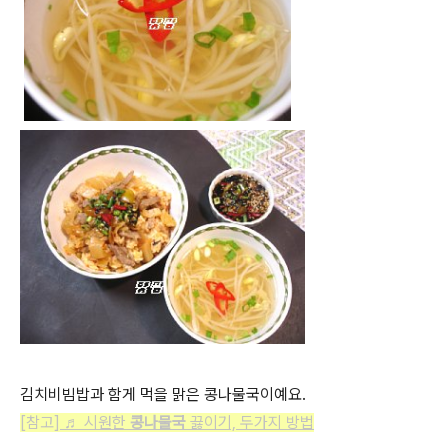
김치비빔밥과 함게 먹을 맑은 콩나물국이예요.
[참고]
♬ 시원한
콩나물국
끓이기, 두가지 방법