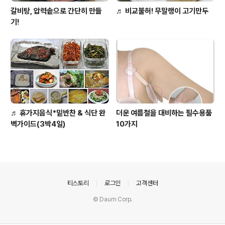
갈비탕, 압력솥으로 간단히 만들
♬ 비교불허! 무말랭이 고기만두
기!
♬ 휴가지음식*밑반찬 & 식단 완
더운 여름철을 대비하는 필수용품
벽가이드(3박4일)
10가지
의안내
티스토리
로그인
고객센터
© Daum Corp.