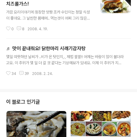
치즈롤가스!
글 내용
가끔 요리이야기에 등장한 맛짱 조카 수민이는 정말 식성
이 좋아요. 그 날씬한 몸매에.. 먹는것이 어찌 그리 많은지...
다 어디로 가는지 모르겠어요. 먹는것은 좋아해서 그런지
0
8
2008. 4. 19.
먹고 싶은것도 많은(???) 이쁜 조카랍니다. ㅎㅎ 오늘은 아
이들이 좋아하는 돈가스를 올리려고요. 위에서 눈치를 챘
겠지만, 수민이가 이모표 돈가스가 먹고 싶다는 바람에.. 부
♬ 맛이 끝내줘요! 닭한마리 시래기감자탕
지런히 만들어 보았어요. 돈가스는 조리하는 법은 비교적
글 내용
쉽고 간단하고, 아이들에게 만들어 주기가 좋은 음식이랍
몇일 따뜻하던 날씨가 ..비가 온 탓인지,., 제법 쌀쌀!! 어제는 바람이 많이 불더라
니다. 오늘은 마트에가면 색색이 만들어 파는 것처럼 빵가
고요. 이 추위가 몇 일 더 갈 것 같다는 기상예보가 있네요. 이제 이 추위가 지나
루에 야채를 첨가하여 만들어 보았어요. 돈가스는 간단한
면 .. 봄이 우리의 앞으로 성큼 다가오겟지요? 이렇게 바람이 부는날에 먹으면
음식이지만.. 조금만 신경을 쓰면 맛있으면서도..멋지고 이
34
39
2008. 2. 24.
잘 어울리는 감자탕 소개합니다. 그런데 감자탕하면.. 우선 돼지등뼈를 이용한
쁜... 그리고 색다른 음식이 나오기도한답니다 그래서! 아이
감자탕이 제일 먼저 떠 오르지만.. 사실 돼지 갈비탕은 시간이 많이 걸린답니다.
들이 먹기좋은 한입돈가스와 나..
바쁘고 시간이 없을때는 만들어 먹기에는 좀 번거롭기도 하지요. 그런때 만들어
먹으면 좋은 감자탕이예요. 국물이 없으면 닭볶음(일명,닭도리탕)탕이라고 부를
수 있지만.. 국물을 넉넉히 넣어 감자탕으로 만들어 보았답니다. 닭에서 나온 육
이 블로그 인기글
수가 진하여 다른 육수가 필요없고.. 주말이나 휴일 가족이 모인 날 먹으면 좋..