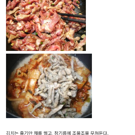
김치는 줄기만 채를 썰고, 참기름에 조물조물 무쳐둔다.