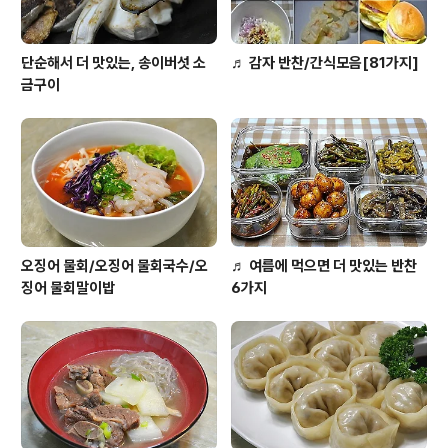
단순해서 더 맛있는, 송이버섯 소
♬ 감자 반찬/간식모음[81가지]
금구이
오징어 물회/오징어 물회국수/오
♬ 여름에 먹으면 더 맛있는 반찬
징어 물회말이밥
6가지