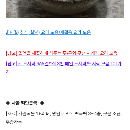
♪ 명절(추석, 설날) 요리 모음/재활용 요리 모음
[참고] 혈액을 깨끗하게 해주는 무/무와 무청 시래기 요리 모음
[참고]♬ 도시락 365일/1식 3찬 매일 도시락/도시락 모음 101가
지
◈ 사골 떡만둣국
◈
[재료] 사골국물 1.8리터, 왕만두 8개, 떡국떡 3~4줌, 구운 소금,
후춧가루