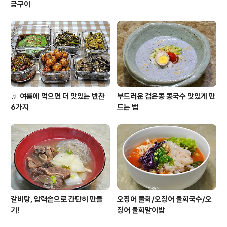
금구이
♬ 여름에 먹으면 더 맛있는 반찬
부드러운 검은콩 콩국수 맛있게 만
6가지
드는 법
갈비탕, 압력솥으로 간단히 만들
오징어 물회/오징어 물회국수/오
기!
징어 물회말이밥