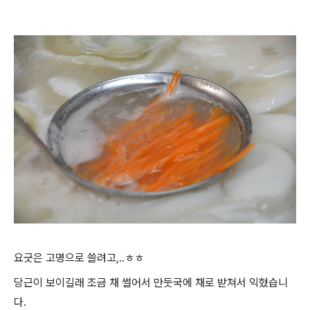
요긋은 고명으로 쓸려고,..ㅎㅎ
당근이 보이길래 조금 채 썰어서 만둣국에 채로 받쳐서 익혔습니
다.