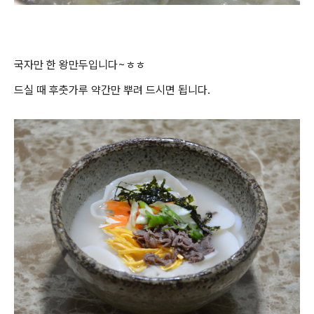
국자만 한 왕만두입니다~ㅎㅎ
드실 때 후춧가루 약간만 뿌려 드시면 됩니다.