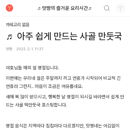
검색하기
♬맛짱의 즐거운 요리시간♬
티스토리
카테고리 없음
♬ 아주 쉽게 만드는 사골 만둣국
맛짱
2022. 2. 1. 11:37
야호님들 해피 설 명절입니다.
이번에는 우리네 설은 주말까지 끼고 연휴가 시작되어 비교적 긴
연휴라 그런지.. 마음이 조금은 여유롭네요.
새해 복 많이 받으시고, 행복한 날 명절이 되시길 바라면서 쉽게 만
드는 사골 떡만둣국 포스팅합니다.
명절 음식은 지역마다 집집마다 다르겠지만, 맛짱네는 어김없이