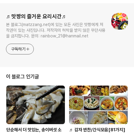
로그 정보
♬맛짱의 즐거운 요리시간♬
본 블로그(matzzang.net)에 있는 모든 사진은 맛짱에게 저
작권이 있는 사진입니다. 저작자의 허락을 받지 않은 무단사용
을 금지합니다. 문의: rainbow_21@hanmail.net
구독하기
이 블로그 인기글
단순해서 더 맛있는, 송이버섯 소
♬ 감자 반찬/간식모음[81가지]