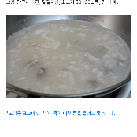
고명-당근채 약간, 달걀지단, 소고기 50~60그램, 김, 대파.
*고명은 표고버섯, 석이, 목이 버섯 등을 올려도 좋습니다.