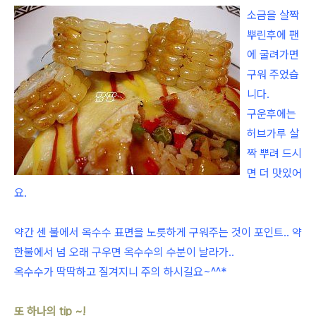
소금을 살짝
뿌린후에 팬
에 굴려가면
구워 주었습
니다.
구운후에는
허브가루 살
짝 뿌려 드시
면 더 맛있어
요.
약간 센 불에서 옥수수 표면을 노릇하게 구워주는 것이 포인트.. 약
한불에서 넘 오래 구우면 옥수수의 수분이 날라가..
옥수수가 딱딱하고 질겨지니 주의 하시길요~^^*
또 하나의 tip ~!