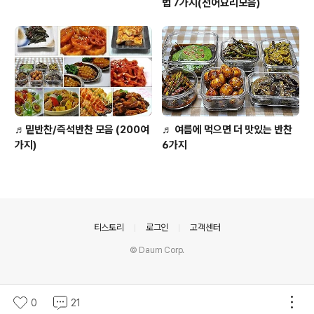
법 7가지(전어요리모음)
♬밑반찬/즉석반찬 모음 (200여
♬ 여름에 먹으면 더 맛있는 반찬
가지)
6가지
의안내
티스토리
로그인
고객센터
© Daum Corp.
0
21