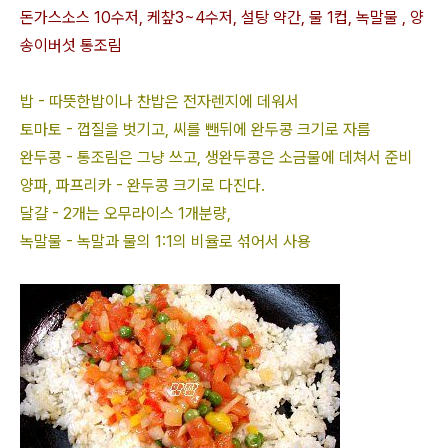
돈가스소스 10수저, 케챂3~4수저, 설탕 약간, 물 1컵, 녹말물 , 양
송이버섯 통조림
밥 - 따뜻한밥이나 찬밥은 전자렌지에 데워서
토마토 - 껍질을 벗기고, 씨를 뺀뒤에 완두콩 크기로 자름
완두콩 - 통조림은 그냥 쓰고, 생완두콩은 소금물에 데쳐서 준비
양파, 파프리카 - 완두콩 크기로 다진다.
달걀 - 2개는 오무라이스 1개분량,
녹말물 - 녹말과 물의 1:1의 비율로 섞어서 사용