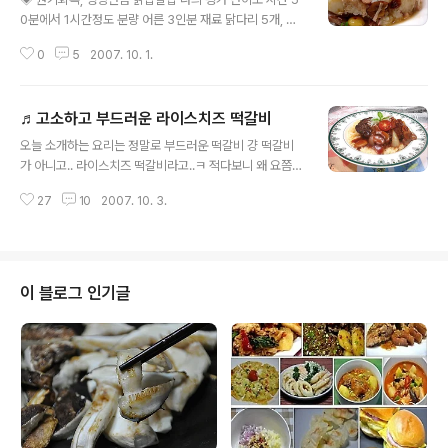
국물맛이 끝내주는 닭칼국수 ◈ [재 료] 닭 반마리(대파, 마
0분에서 1시간정도 분량 어른 3인분 재료 닭다리 5개, 찹
늘,생강을 넣어 푹 삶음) 닭을 깨끗이 손질하여 위에 양념을
쌀 2컵, 대추3개(좋아하시면 더 넣어도 되요). 은행 25개
넣고 닭살이 부드러지도록 푹 삶아줍니다. 국물이 뽀얗게
0
5
2007. 10. 1.
정도, 마늘 2통, 건포도(기호에 맞게), 실파, 소금, 참기름,
우러나오면 닭을 건져 식혀 뼈과 살을 분리합니다. 분리한
후추가루 [소스] 멸치다시물 2컵, 맛간장 2수저, 물녹말 4
살은 양념하..
수저, 설탕 2분의1수저, 후추가루 - 닭육수를 쓰는경우에
♬고소하고 부드러운 라이스치즈 떡갈비
는 소금으로만 간한다. 나만의 요리방법 특별한 요리하나
글 내용
를 올립니다. ^^ 오늘 올리는 요리는 영양 닭찰밥인데.. 모
오늘 소개하는 요리는 정말로 부드러운 떡갈비 걍 떡갈비
임에 가실때 만들어 가면 아주 인기 좋은 그런 요리예요. 닭
가 아니고.. 라이스치즈 떡갈비라고..ㅋ 적다보니 왜 요쯤에
이긴 하지만.. 국물이 없이 소스를 찍어 먹는 그런 요리.. 보
서는 치즈밥이라고 안하고..꼭 라이스를 붙이는지.. 맛짱도
기에도 화려하고.. 먹기에도 좋은..ㅎㅎ 물론 맛도 좋답니
27
10
2007. 10. 3.
잘 모르겠다는..^^;; 하여간에 지금 올리는 것은 아주.. 훌륭
다. 요리를 올리면서 맛짱 스스로 자화자찬하면서 매일.....
한 일품요리라고 말씀 드릴수 있는 요리예요. 그 이름하여
치즈밥 떡갈비 입니다...ㅎㅎㅎ ◈ 고소하고 부드러운 라이
스치즈 떡갈비 나의 평가 난이도 시간 30~40분 분량 5인
분 재료 [떡갈비 재료- 5인분] 소고기 한근, 양파 2분의1
이 블로그 인기글
개, 간장 5~6수저, 다진마늘 1수저, 다진파 1수저, 맛술 2
수저, 설탕 3분2수저, 참기름, 후추가루, 빵가루 2분의1컵.
[밥 1인분 기준] 2분의1컵 밥 1공기, 슬라이스치즈 1개 반
~2장 [재료 - 2인분 ] 양파 4분의1개, 마늘..