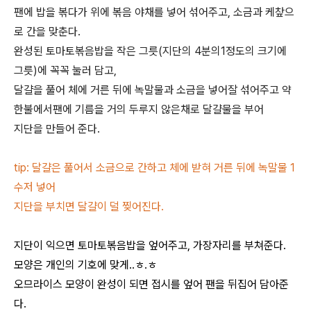
팬에 밥을 볶다가 위에 볶음 야채를 넣어 섞어주고, 소금과 케챂으
로 간을 맞춘다.
완성된 토마토볶음밥을 작은 그릇(지단의 4분의1정도의 크기에
그릇)에 꼭꼭 눌러 담고,
달걀을 풀어 체에 거른 뒤에 녹말물과 소금을 넣어잘 섞어주고 약
한불에서팬에 기름을 거의 두루지 않은채로 달걀물을 부어
지단을 만들어 준다.
tip: 달걀은 풀어서 소금으로 간하고 체에 받혀 거른 뒤에 녹말물 1
수저 넣어
지단을 부치면 달걀이 덜 찢어진다.
지단이 익으면 토마토볶음밥을 엎어주고, 가장자리를 부쳐준다.
모양은 개인의 기호에 맞게..ㅎ.ㅎ
오므라이스 모양이 완성이 되면 접시를 엎어 팬을 뒤집어 담아준
다.