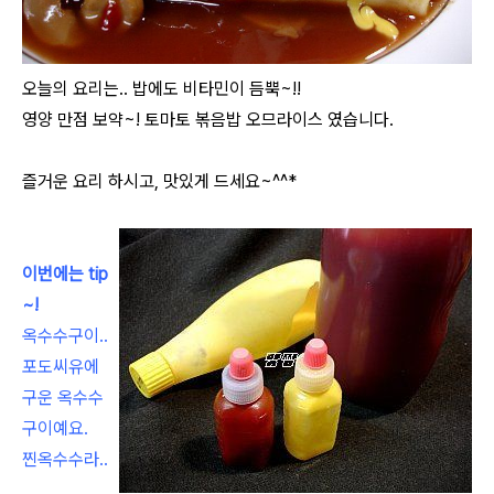
오늘의 요리는.. 밥에도 비타민이 듬뿍~!!
영양 만점 보약~! 토마토 볶음밥 오므라이스 였습니다.
즐거운 요리 하시고, 맛있게 드세요~^^*
이번에는 tip
~!
옥수수구이..
포도씨유에
구운 옥수수
구이예요.
찐옥수수라..