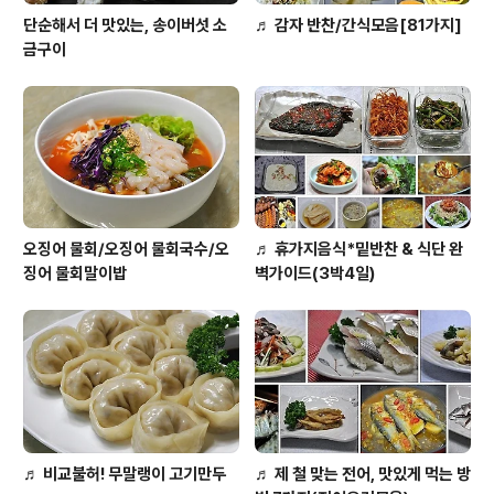
단순해서 더 맛있는, 송이버섯 소
♬ 감자 반찬/간식모음[81가지]
금구이
오징어 물회/오징어 물회국수/오
♬ 휴가지음식*밑반찬 & 식단 완
징어 물회말이밥
벽가이드(3박4일)
♬ 비교불허! 무말랭이 고기만두
♬ 제 철 맞는 전어, 맛있게 먹는 방