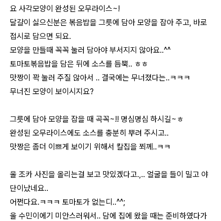
요 사각모양이 완성된 오무라이스~!
달걀이 싫으신분은 볶음밥을 그릇에 담아 모양을 잡아 주고, 바로
접시로 담으면 되요.
모양을 만들때 꼭꼭 눌러 담아야 부서지지 않아요..^^
토마토볶음밥을 담은 뒤에 소스를 듬뿍.. ㅎㅎ
맛짱이 꽉 눌러 주질 않아서 .. 결국에는 무너졌다는..ㅋㅋㅋ
무너진 모양이 보이시지요?
그릇에 담아 모양을 잡을 때 곡꼭~!! 명심명심 하시길~ㅎ
완성된 오무라이스에도 소스를 충분히 뿌려 주시고..
맛짱은 좀더 이쁘게 보이기 위해서 칼집을 쬐께..ㅋㅋ
울 조카 사진을 올리는걸 보고 맛있겠다고.,.. 얼굴을 들이 밀고 야
단이났네요..
어쩐다요.ㅋㅋㅋ 토마토가 없는디..^^;
울 수민이에기 미안스러워서.. 담에 집에 왔을 때는 준비하였다가