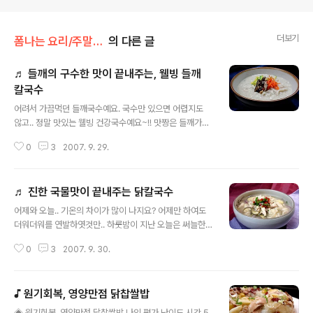
더보기
폼나는 요리/주말일품 요리
의 다른 글
♬ 들깨의 구수한 맛이 끝내주는, 웰빙 들깨
칼국수
글 내용
어려서 가끔먹던 들깨국수예요. 국수만 있으면 어렵지도
않고.. 정말 맛있는 웰빙 건강국수예요~!! 맛짱은 들깨가루
를 많이 사용을 한답니다. 각종 찌깨나 나물의 천연조미료
0
3
2007. 9. 29.
역활을 톡톡히 하는 들깨가루는 간식으로도 좋아요. 그냥
우유나 물에 타서 마시면 건강 웰빙음료가 되고요.. 요리의
맛을 업 시켜 주고, 각종 성인병에 좋답니다. 오늘처럼 비오
♬ 진한 국물맛이 끝내주는 닭칼국수
는 날에도 정말 잘 어울리는 소박하고 맛있는 일품요리랍
글 내용
니다. ◈ 들깨의 구수한 맛이 끝내주는, 웰빙 들깨국수 ◈
어제와 오늘.. 기온의 차이가 많이 나지요? 어제만 하여도
밀가루 반죽을 하여 국수를 만들어 주세요. 국수 만드는 법
더워더워를 연발하엿것만.. 하룻밤이 지난 오늘은 써늘한
이야 다들 아시니 완성된 사진만 올립니다. 밀가루 2컵을
기온마저 감돕니다. 가만보면.. 기온에 제일 민감한것이 옷
반죽하면 3~4인분정도 나와요. 반죽을 할때는 익반죽.. 뜨
0
3
2007. 9. 30.
하고..우리네가 먹는 음식이 아닌가 싶어요. 더울때 시원한
거운물에 소금을 풀어서 해주시면 반죽이 쫄깃하고 맛있어
음식을 주로 찾지만, 바람이 불고 기온이 내려가니..따뜻한
요. 위에 사진은 우리밀을 사..
음식이 땡기네요. 참으로 간사한것이 사람의 마음이라더
♪ 원기회복, 영양만점 닭찹쌀밥
만.. 그 말이 맞는 듯하네요..^^;; ㅎㅎ 그랴서.. 저도 오늘은
글 내용
국물맛이 끝내주는 닭칼국수를 만들어 보았어요. ◈ 진한
◈ 원기회복, 영양만점 닭찹쌀밥 나의 평가 난이도 시간 5