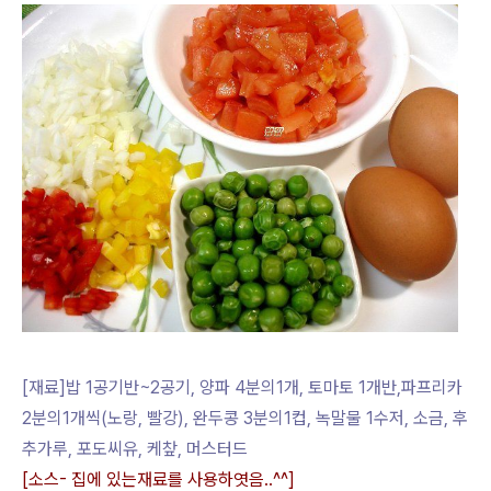
[재료]밥 1공기반~2공기, 양파 4분의1개, 토마토 1개반,파프리카
2분의1개씩(노랑, 빨강), 완두콩 3분의1컵, 녹말물 1수저, 소금, 후
추가루, 포도씨유, 케챂, 머스터드
[소스- 집에 있는재료를 사용하엿음..^^]