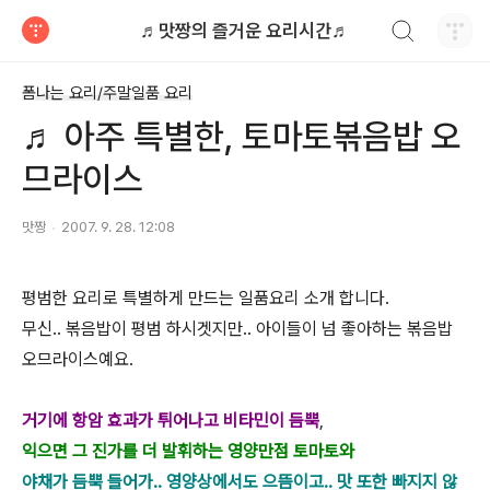
검색하기
♬맛짱의 즐거운 요리시간♬
티스토리
폼나는 요리/주말일품 요리
♬ 아주 특별한, 토마토볶음밥 오
므라이스
맛짱
2007. 9. 28. 12:08
평범한 요리로 특별하게 만드는 일품요리 소개 합니다.
무신.. 볶음밥이 평범 하시겟지만.. 아이들이 넘 좋아하는 볶음밥
오므라이스예요.
거기에 항암 효과가 튀어나고 비타민이 듬뿍
,
익으면 그
진가를 더 발휘하는 영양만점 토마토와
야채가 듬뿍 들어가.. 영양상에서도 으뜸이고.. 맛 또한 빠지지 않