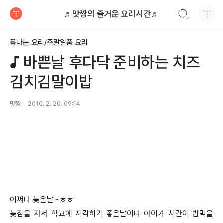
검색하기
♬맛짱의 즐거운 요리시간♬
티스토리
폼나는 요리/주말일품 요리
♪ 바쁜날 후다닥 준비하는 치즈
김치김말이밥
맛짱
2010. 2. 20. 09:14
어쩌다 늦은날~ㅎㅎ
늦잠을 자서 학교에 지각하기 좋은날이나 아이가 시간이 밥먹을