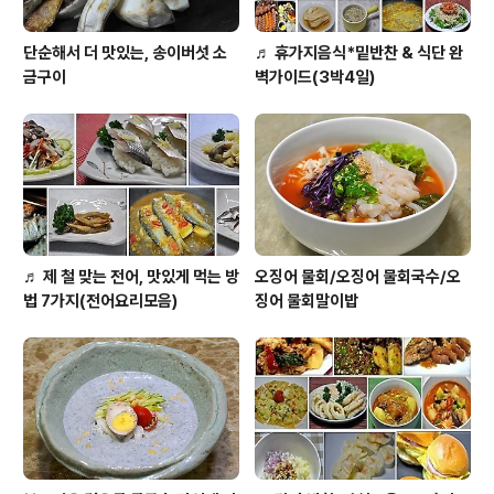
단순해서 더 맛있는, 송이버섯 소
♬ 휴가지음식*밑반찬 & 식단 완
금구이
벽가이드(3박4일)
♬ 제 철 맞는 전어, 맛있게 먹는 방
오징어 물회/오징어 물회국수/오
법 7가지(전어요리모음)
징어 물회말이밥