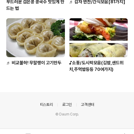
부드러운 검은콩 콩국수 맛있게 만
♬ 감자 반찬/간식모음[81가지]
드는 법
♬ 비교불허! 무말랭이 고기만두
♪소풍/도시락모음(김밥,샌드위
치,주먹밥등등 70여가지)
의안내
티스토리
로그인
고객센터
© Daum Corp.