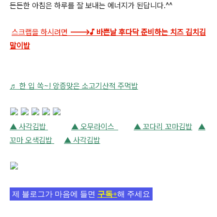
든든한 아침은 하루를 잘 보내는 에너지가 된답니다.^^
스크랩을 하시려면
--->♪
바쁜날 후다닥 준비하는 치즈 김치김
말이밥
♬ 한 입 쏙~! 앙증맞은 소고기산적 주먹밥
▲ 사각김밥
▲ 오무라이스
▲ 꼬다리 꼬마김밥
▲
꼬마 오색김밥
▲ 사각김밥
제 블로그가 마음에 들면
구독+
해 주세요