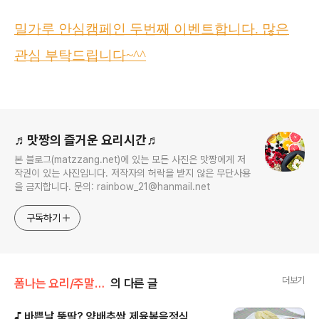
밀가루 안심캠페인 두번째 이벤트합니다.
많은
관심 부탁드립니다
~^^
로그 정보
♬맛짱의 즐거운 요리시간♬
본 블로그(matzzang.net)에 있는 모든 사진은 맛짱에게 저
작권이 있는 사진입니다. 저작자의 허락을 받지 않은 무단사용
을 금지합니다. 문의: rainbow_21@hanmail.net
구독하기
더보기
폼나는 요리/주말일품 요리
의 다른 글
♪ 바쁜날 뚝딱? 양배추쌈 제육볶음정식