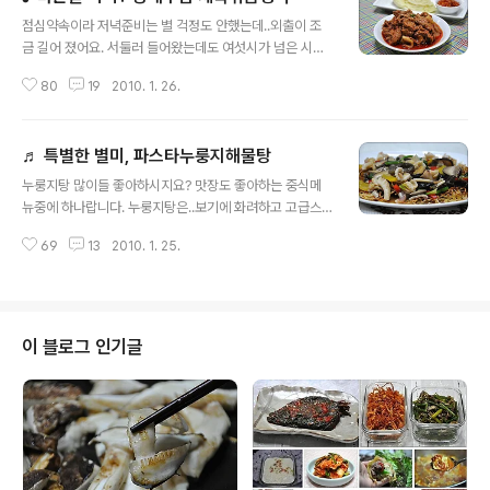
글 내용
점심약속이라 저녁준비는 별 걱정도 안했는데..외출이 조
금 길어 졌어요. 서둘러 들어왔는데도 여섯시가 넘은 시간
이 되었어요. 그래서 조금은 스피드한 속도로 .. 저녁준비를
80
19
2010. 1. 26.
하였답니다. 얼마나 뚝딱 준비를 멋지게 하였는지.. 생동감
있게 설명을 하겠습니다. 먼저 메뉴부터 이야기를 해야겠
지요? ㅎ 오늘에 메뉴는 쌈박한 양배추쌈과 제육볶음 그리
♬ 특별한 별미, 파스타누룽지해물탕
고 고소한 쌈장으로 저녁을 차렸답니다. 사실 요 세가지만
글 내용
있으면 별 반찬이 필요없어요. 그래서 맛짱이 나름대로 편
누룽지탕 많이들 좋아하시지요? 맛장도 좋아하는 중식메
하고자 머리를 쓴거였답니다. 주부님들이 제일 좋아하는 !!
뉴중에 하나랍니다. 누룽지탕은..보기에 화려하고 고급스
다른 반찬이 필요없는 '양배추쌈 제육볶음정식'이랍니다.
러운 반면 조리가 쉬워서~ 많이들 만들어 먹는 중국식요리
◈ 바쁜날 뚝딱? 양배추쌈 제육볶음정식 ◈ 사실 뚝딱이라
69
13
2010. 1. 25.
중에 하나이지요? 오늘은.. 발상에 전화을 하여 스파게티를
고 적기는 했지만.. 한 30분은 걸렸어요~^^ 양배추쌈 제육
만들어 먹고 남은 면을 이용하여 스파게티면으로 만든 누
볶음정식을 만든 과정을 생동감있..
룽지를 이용한 해물탕을 만들었답니다. 스파게티면으로 만
든 누룽지는.. 밥으로 만든 누룽지와는 달리 소스를 넣어도
바삭하고 꼬돌꼬돌한 맛이 오래 지속되는 장점을 가지고
이 블로그 인기글
있답니다. 밥으로 만든 누룽지와는 차이가 나는 특별한 맛
의 파스타누룽지탕! 정통 누룽지탕과는 달리 집에 있는 재
료로 만들었지만 정말 별미랍니다. 추천드리고 싶은 메뉴
중에 하나이니..이웃님들도 참고하여 만들어 보세요~^^
◈ 특별한 별미, 파스타누룽지해물탕 ◈ 어제 스파게티..