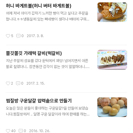
시락 365일/1식3찬 매일도시락/도시락모음 101가지 ◈
허니 바게트볼(허니 버터 바게트볼)
생생한 고소함, 홈메이드 땅콩버터 ◈ [재료] 볶은땅콩 90
글 내용
그램, 엑스트라버진 올리브유 2숟가락, 죽염 3분의1차스
어제 저녁 아이가 갑자기 느끼한 빵이 먹고 싶다고 주문을
푼, 크러버꿀 2분의1숟가락. 어제 볶아 놓은 땅콩입니다.
합니다.ㅎㅎ냉동실에 있는 빠네빵이 생각나 버터에 구워줄
땅콩의 효능- 주로 건강 생활을 돕고, 소화기 질환과 통증
까?하니 오케이 하네요. 해서! 저녁상을 차리면서 만든 바
에 효험이 있다. 관련질병: 각기, 간염(만성간염), 감기, 강
게트볼, 버터를 넣어 만든 허니버터 바게트 볼입니다. 커피
작성시간
5
0
2017. 3. 8.
장보호, 거담, 건위, 고혈압, ..
전문점에 사이드 메뉴로 판매을 하기도 하는 빵인데요.집
에도 간단히 만들수 있으니 참고하여 보시길요~^^ [참고]
♪소풍&나들이 도시락모음(김밥,샌드위치,주먹밥등등) [참
쫄깃쫄깃 가래떡 갈비(떡갈비)
고]♬ 중금속 배출(황사)에 도움되는 요리 레시피 모음 ◈
글 내용
허니 바게트 볼(허니 버터 바게트 볼) ◈ [재료] 빠네빵 1
지난 주말에 성묘를 갔다 둔턱에서 꽈당! 넘어지면서 아픈
개, 버터, 꿀, 슬라이스아몬드, 휘핑크림 [파스타] 빠네 파스
팔로 짚었더니.. 잠깐동안 감각이 없는 것이 얼얼하더니..2
타(빠네빵 크림 파스타) 지난번 한봉지 구입하여 빠네파스
~3일 지난 오늘은 더 아프네요. 핑계김에 ㅋㅋ운동도 안하
타를 만들어 먹고 남은 것입니다.한봉지 3개가 들었는데.
고 집에서 한가한가..^^;;쉬고 있습니다. 요래 한가하게 쉬
작성시간
2
0
2017. 2. 15.
냉동 보관을 하여 두고 ..
고 있자니.. 뭐 먹을까? 군입거리만 생각하고..^^;;해서 떡
순이인 맛짱이 좀전에 점심으로 떡갈비를 만들어 먹었습니
당. ㅋㅋ 후다닥 만들어 휘리릭 먹어치운...!만든지 얼마 안
찜질방 구운달걀 압력솥으로 만들기
되는 따끈따끈한 가래떡 떡갈비 입니당. ^^ [ 요리모음 23
글 내용
번]. 떡갈비 레시피 & 떡갈비 응용요리[참고]혈액을 깨끗
오늘은 많은 분들이 좋아하는 구운달걀?을 만들어 보았습
하게 해주는 무/무와 무청 시래기 요리모음 [참고]♬ 중금
니다.찜질방에서 .. 일명 구운 달걀이라 하여 판매를 하는
속 배출(황사,미세먼지)에 도움되는 요리 레시피 모음 ◈
달걀인데요. 구운 달걀이라 적었지만.. 실상 집에서는 .. 구
쫄깃쫄깃 가래떡 갈비(떡갈비) ◈ [재료] 양념 소갈비 1대
운것은 아니고, 쫄깃한 식감이 같은 맛이 나는 압력솥 찐 달
작성시간
40
0
2016. 10. 26.
300그램..
걀이랍니다. 진즉에 한번을 올려야지.. 하는 생각을 하였지