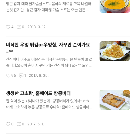
매일도시락/도시락모음 101가지 ◈ 튀기지 않고 만드는
당근 감자 대파 닭가슴살스프.. 음식의 재료를 쭈욱 나열하
고구마 맛탕 ◈[재료] 고구마 2개, 포도씨유 5숟가락, 설
는것 같지만.. 당근 감자 대파 닭가슴 스프는 오늘 만든 스
탕 3~4숟가락 , 통깨, 아몬드 가루 [간식] 바삭바삭 달콤!
프의 이름이랍니다. 스프의 색이 노란? 아니..살짝 주황색
단짠의 조화 물만두 맛탕(만두맛탕) 고구마 2개를 준비하
의 스프. 채소가 많이 들어갔지만.. 닭가슴살이 들어갔으니
작성시간
4
0
2018. 3. 12.
였습니다. 지인이 ..
온전히 채소스프라하기는 어렵고, 그렇다고 닭가슴살 스프
라 적기에는 채소가 많이 들어갔기에..ㅎㅎ들어간 재료 그
대로,, 당근 감자 대파 닭가슴살스프라 적겠습니다. 당근 감
바삭한 우엉 튀김or우엉칩, 자꾸만 손이가요
자 대파 닭가슴살스프는 든든한 한끼 식가가 되기도 하고,
~^^
간을 하지 않고 드시면. 다이어트 식으로도 훌륭! 들어간 재
글 내용
료들을 보면.. 환절기 감기를 예방하는 한끼 식사가 되기도
간식이나 아주로 어울리는 바삭한 우엉튀김을 만들어 보았
한답니다. 다양한 각도로 드실수 있는 당근 감자 대파 닭가
습니다.요것이 손이 자꾸만 가는 간식이 되네요~^^ 모양은
슴살스프.. 자세한 포스팅 들어갑니다. ◈ 당근 감자 대파
같지만, 3가지 맛이 나는 우엉튀김입니다. [참고]건강 도우
작성시간
95
1
2017. 8. 25.
닭가슴살 스프 ◈ [..
미 호박(단호박*늙은호박*애호박)/호박요리모음 [참고]혈
액을 깨끗하게 해주는 무/무와 무청 시래기요리모음[참고]
♬ 도시락 365일/1식3찬 매일도시락/도시락모음 101가
생생한 고소함, 홈메이드 땅콩버터
지 ◈ 바삭한 우엉 튀김or우엉칩, 자꾸만 손이가요~^^ ◈
글 내용
잘 익어 있는 바나나가 있는데.. 땅콩버터가 없어서~ㅎㅎ
우엉은 요래 포장이 되어 택배로 배송이 됩니다.받아 보신
어제 고소하게 볶은 땅콩으로 후다닥! 홈메이드 땅콩버터
분은 아시겠지만.. 요것이 시중에서 파는것과는 완전 다른
를 만들었답니다. 땅콩의 고소한 맛과 향이 살아있는 홈메
싱싱함이 있습니다.우엉이 수분이 듬뿍 함유되어 있어..아
이드 생생 땅콩버터 자세한 포스팅입니다. ♪김치백서-재
삭함이 완전 좋은 우엉이랍니다. * 우엉의 효능 *우엉은 맛
작성시간
8
0
2017. 5. 1.
료고르기/김장*사계절김치&김치요리모음 [참고]혈액을
이쓰면 성질이 찹니다, 수분이 70% 당분이 약 25% 인대
깨끗하게 해주는 무/무와 무청 시래기요리모음[참고]♬ 도
다량의 이눌린을 함유하고..