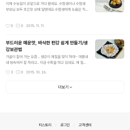
게 해주는 무/무와 무청 시래기요리모음 ◈ 소박한 중독성,
이제 수능일이 코앞으로 가다 왔네요. 수험생이나 수험생
쫄깃한 메밀 무전 ◈ 요즘 나오는 무는 단단한 김장무가 나
부모님 모두 초긴장 상태 일텐데요.수험생에게 도움은 직
와 .. 그냥 생으로 먹어도 제법 달달하니 맛이 있는데요.요
접적인 도움을 안되겠지만, 멀리서 기원하는 마음으로 찹
즘 나오는 무는 동치미나, 무생채를 만들어도 맛있답니다.
쌀떡을 만들어 보았습니다. 수험생 합격을 기원하는 많은
작성시간
0
0
2015. 11. 11.
오늘은 가을..
제품들이 많겠지만.. 직접 만들어 자극적이지 않아서 더 맛
있는 합격기원 견과류 찹쌀떡. 전자렌지로 간단히 만드는..
노란빛의 견과류 찹쌀떡 만드는 법 자세한 포스팅 들어갑
부드러운 매운맛, 바삭한 편강 쉽게 만들기/생
니다. [참고]혈액을 깨끗하게 해주는 무/무와 무청 시래기
강보관법
요리모음 [참고]♬ 도시락 365일/1식3찬 매일도시락/도
글 내용
시락모음 101가지 [참고]♪김치백서-재료고르기/김장*사
가을이 짙어 가는 요즘 .. 생강이 제철을 맞이 하여~ 여름내
계절김치&김치요리모음 [참고]♬ 밑반찬 & 즉석반찬 모
내 땅속에서 잘 자라고.. 지금 수확을 하고 있네요. 제 철을
음 (200여가지) [참고]♪소풍&나들이 도시락모음(김밥,샌
맞이한 생강과 몇일 씨름을 하여 .. 주말에서야 손질을 끝냈
작성시간
3
0
2015. 10. 26.
드위치,주먹밥등등) ◈ 합격기원 찹쌀떡/ 견..
답니다. 생강철을 맞이하면 만들어야 직성이 풀리는 생강
편. 편강이라는 이름으로 불리는 생강편을 제일 먼저 포스
팅합니다. [참고]감기예방에 좋은 생강 일년내내 먹는 법
더보기
[요리의기초] ♪ 배추 한 포기, 알차게 먹기위한 보관법 [참
고]♬ 도시락 365일/1식3찬 매일도시락/도시락모음 101
가지 ◈ 바삭한 편강 쉽게 만들기/생강보관법 ◈ [요리tip]
겨울철 건강지킴이 편강 쉽게 만들기/삼색편강 지금 현재
공구중이 ..산지 직송을 한 햇생강입니다. ★ 생강 보관법
★ 생강을 손질하여 먹기 좋은 용도로 성형을 하여(말리거
의안내
티스토리
로그인
고객센터
나, 편으로 ..