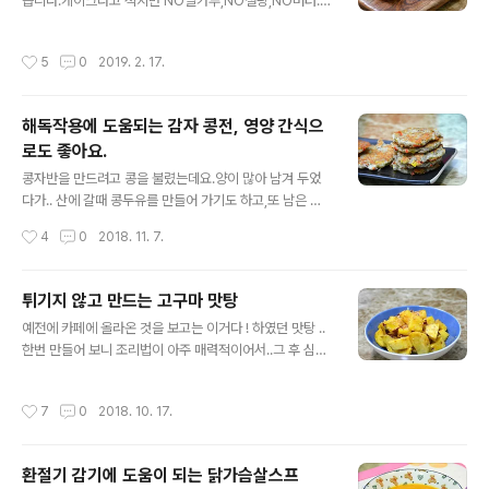
습니다.케이크라고 적지만 NO밀가루,NO설탕,NO버터.
전자레인지에 해동을 하였습니다. [재료] 물만두 20개, 포
간단한 재료로 전자렌지에 4분만 돌리면 되는 간단조리입
도씨유, 설탕 3숟가락, 물 3숟가락, 깨소금. * 시럽의 양은
니다. 어찌 만드는지 자세한 포스팅 합니다. [참고]혈액을
개인의 기호에 맞게 설탕과 물 양을 가감하여 만들어 주세
작성시간
5
0
2019. 2. 17.
깨끗하게 해주는 무/무와 무청 시래기요리모음 ◈ 단호박
요. 위에 시럽의 설탕 양은 물만두 20개 대충 코팅되는 양
케이크(NO밀가루,NO설탕,NO버터) ◈[재료] 달걀1개,
입니다...
미니 단호박 찐것 3분의2개, 토핑재료는 개인 옵션. 달걀
해독작용에 도움되는 감자 콩전, 영양 간식으
흰자만 머랭을 쳐 주세요. * 머랭 달걀흰자에 설탕을 조금
로도 좋아요.
씩 넣어 가며 세게 저어 거품을 낸 것 거품기를 이용하여 머
글 내용
랭을 만들어 주세요. 요즘은 날씨가 추워서리..ㅎㅎ베란다
콩자반을 만드려고 콩을 불렸는데요.양이 많아 남겨 두었
에 나가서 머랭을 만들언 아주 잘 만들어 집니다. 단호박에
다가.. 산에 갈때 콩두유를 만들어 가기도 하고,또 남은 것
남겨 놓은 노른자 섞어 주시고, [참고]군고구마 & 구운 단
으로는 .. 오늘 두유로 만들어 먹었네요. 오늘 두유는 체에
작성시간
4
0
2018. 11. 7.
호박 머랭친 흰자를 넣어 주..
거른후에 마셨는데요.두유를 거르고 남은 건지.. 콩비지로
만든 영양간식입니다. 밀가루 대신 감자를 갈아서 만들어
더 맛있던 감자 콩전.반찬 보다는 간식으로 더 잘 어울리는
튀기지 않고 만드는 고구마 맛탕
감자 콩전과 홈메이드 두유 입니다. [요리의기초]유자효능/
글 내용
예전에 카페에 올라온 것을 보고는 이거다 ! 하였던 맛탕 ..
차(청) 만들기에서 유자관련 레시피모음집[참고]♪김치백
한번 만들어 보니 조리법이 아주 매력적이어서..그 후 심심
서-재료고르기/김장*사계절김치&김치요리모음 ◈ 감자
치 않게 만들어 먹게 된 맛탕입니다. 튀기지 않고 만드는다
콩전, 영양 간식으로도 좋아요. ◈ 삶은 콩을 찍은 사진이
는 것이 얼마나 매력적인지요~ㅎㅎ이번에도 간식으로 만
없어서 예전이미지를 빌려 왔습니다.일부는 콩자반을 만들
작성시간
7
0
2018. 10. 17.
들어 보았습니다. 한번에 먹을 분량만 정해서 후다닥 만들
고, 남겨 두었던 삶은 콩입니다. [조림] 부드러워 더 맛있는
어 먹을 수 있는 고구마 맛탕.든든한 간식이 된답니다. 간단
콩자반(콩조림) 검은콩은 맛이..
포스팅 들어 갑니다. [참고]혈액을 깨끗하게 해주는 무/무
환절기 감기에 도움이 되는 닭가슴살스프
와 무청 시래기요리모음[참고]♬ 도시락 365일/1식3찬
글 내용