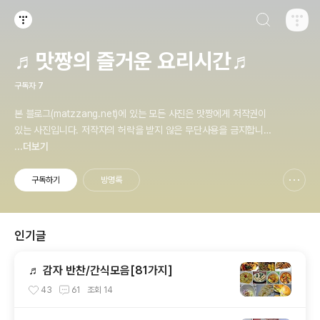
검색하기
티스토리
♬맛짱의 즐거운 요리시간♬
구독자
7
본 블로그(matzzang.net)에 있는 모든 사진은 맛짱에게 저작권이
있는 사진입니다. 저작자의 허락을 받지 않은 무단사용을 금지합니다.
문의: rainbow_21@hanmail.net
...더보기
구독하기
방명록
신고하기 레이어
열기
인기글
♬ 감자 반찬/간식모음[81가지]
43
61
조회
14