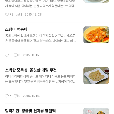
액을 깨끗하게 해주는 무/무와 무청 시래기요리모음 ◈ N
빵을 좋아하고 떡을 좋아하는 맛짱인데요. 맛짱처럼 이렇
o 버터~! No 밀가루~! 브로컬리 스프 ◈ ◈ [재료3~4인
게 빵과 떡을 좋아하는 분들 다요트가 힘들다는~ㅠ 요즘
분] 양파 큰것 2개, 닭가슴살 1조각, 저지방우유 2컵~ , 소
건강 관리를 하면서 좋아 하는 것을 줄이고, 조리방법을 바
작성시간
73
2
2015. 12. 29.
금..
꾸어 조리를 하여 먹고 있는데요.맛나게 먹으면서 체중조
절이 되니 참 좋은 것 같습니다. 오늘은 영양을 잡으면서 ..
더불어 빵도 먹을수 있는 조리법.버터가 들어가지 않아 고
조랭이 떡볶이
소한 맛은 덜하지만, 아몬드의 고소함이 살아 있는 빵을 만
글 내용
동네 농혐에 갔다가 조랭이 떡 한팩을 집어 왔습니당.요즘
들어 보았습니다. [참고]혈액을 깨끗하게 해주는 무/무와
은 운동삼아 조금 많이 걷고 있는데요. 다이어트에도 꽤 도
무청 시래기요리모음 ◈ No버터~! No오일~! 고소한 아
움이 되는것 같습니다. 다이어트에 웬 떡볶이? 하시까요?
몬드 당근 케이크 ◈ [재료] 당근 200그램, 설탕 30~그
ㅎㅎ다이어트에 탄수화물 덩어리인 떡은 도움이 안되기는
램, 레몬즙 1숟가락, 아몬든 150그램(1컵 4분의 1정도양),
작성시간
0
0
2015. 11. 16.
하지만요..다른 가족들도 있으니.. 조리는 다 하고 있고요~
달걀 2개, 다목적 밀가루 40그램(4분의1컵 정도), 베이킹
덜 기름지고 삼삼한 간으로 건강한 조리법으로 바꾸어 먹
파우다 8그램(2..
을것 먹으면고 열심히 하고 있답니다. 조랭이 떡에 양배추
소박한 중독성, 쫄깃한 메밀 무전
와 양파를 넉넉히 넣어 만 든 조랭이 떡볶이떡볶이이의 기
글 내용
본 조리로.. 꾸미지 않고 만들어 보았습니다. ^^ [생굴 손질
이제 본격적인 김장 준비도 해야 하니 마음도 몸도 바뻐지
에서 요리법까지 - 굴요리 모음 ] [참고]혈액을 깨끗하게
는 요즘입니다. 몇일 동안 비구름이 잔득! .. 가뭄이 해갈될
해주는 무/무와 무청 시래기요리모음 [참고]♪김치백서-재
만 한 비는 내지지 않고~비가 오다 말다.. 그냥 대지를 촉촉
료고르기/김장*사계절김치&김치요리모음 ◈ 채소를 넉넉
히 젹셔줄 비만 부슬부슬 내리고 있네요. 이렇게 비가 내리
작성시간
5
0
2015. 11. 14.
히 넣어 만든 조랭이 떡볶이 ◈ [..
면 .. 괜스리 기름질 한 부침개나 튀김류가 생각이 나는데요
~비요일 근질거리는 입을 위하여.. 만든 무전. 쫀득한 맛이
좋고, 칼로리가 낮아 더 맛있는 무전,무와 궁합이 잘 맞는
합격기원! 황금빛 견과류 찹쌀떡
메밀 부침가루로 만들어 보았습니다. [참고]혈액을 깨끗하
글 내용