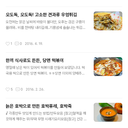
만, 고거이 아시는 분든 아시겠거니.. 하고 생각을 하니 .. 신
경이 덜쓰이더만.. 어느분이 질문을 주신김에 포스팅을 준
오도독, 오도독! 고소한 견과류 우엉튀김
비하였습니다. 맛은 쫄깃쫄깃 한 것이.. 구운것과 비스므
글 내용
레..ㅎㅎ 아래 부터는 구운달걀이라 적으며 포스팅 하겠습
오전에는 맑은 날씨에 바람이 불더만, 오후는 검은 구름이
니다. [참고] 면역력강화에 도움주는 채소 - 깻잎 * 깻잎 요
몰려와.. 비를 한바탕 내리길래..기름냄세 솔솔나는 튀김을
리모음 [참고]체력을 보강하고 풍을 다스리는 표고버섯요
만들어 보았습니다. 오도독! 오도독! 고소한 견과류 우엉튀
리 [참고]♪김치백서-재료고르기/김장*사계절김치&김치
김.온가족이 먹어도 좋은, 간식으로도 어울리고, 아이도 좋
작성시간
1
0
2016. 4. 19.
요리모음 ◈ 찜질방 구운..
아할만한 메뉴.맛있는 우엉튀김 포스팅 들어갑니다. ^^ [요
리상식] ♬ 봄철 춘곤증에 도움되는 봄나물 10가지[참고]
♬ 중금속 배출(황사,미세먼지)에 도움되는 요리 레시피 모
한끼 식사로도 든든, 당면 떡볶이
음 ◈ 오도독, 오도독! 고소한 견과류 우엉튀김 ◈ [재료]
글 내용
우엉 자투리 140그램, 모듬견과류(호두, 아몬드,캐슈넛, 크
명절때 남은 떡이 있어서 떡볶이를 만들어 보았답니다. 떡
랜베리, 해바라기씨,호박씨 등등), 튀김가루3분의 2컵, 물,
국용 떡으로 만든 당면 떡볶이. ㅎㅎ당면 이외에 양배추와
튀김기름 [튀김] 비요일 맛있는 간식, 고구마튀김 현재 공
양파도 넉넉히 넣었지만,당면을 맛나게 먹었기에 .. 떡볶이
구중인 우엉..주말에 택배로 받았습니다. 우엉차를 만들기
라는 이름 앞에 당면을 붙여 포스팅을 합니다. 온 가족이 모
작성시간
5
0
2016. 2. 26.
위해 손질..
여 먹으면 더 맛있는 떡볶이. 한끼 식사로도 든든하답니다.
^^ [참고]혈액을 깨끗하게 해주는 무/무와 무청 시래기요
리모음[참고] 건강 도우미 호박(단호박*늙은호박*애호
늙은 호박으로 만든 호박퓨레, 호박죽
박)/호박요리모음 19.방학특집요리모음1-떡볶이레시피*
글 내용
튀김*간식류 모음 20.방학특집 2 -각종 돈가스 만드는 법
♪ 각종만두 맛있게 만드는 방법/만두모음 [참고]혈액을 깨
*커틀릿 레시피 모음집 ◈ 한끼 식사로도 든든, 당면 떡볶
끗하게 해주는 무/무와 무청 시래기요리모음[참고] 건강 도
이 ◈ [재료] 떡 400그램, 삶은 당면(삶기전 한줌반), 매운
우미 호박(단호박*늙은호박*애호박)/호박요리모음 ◈ 늙