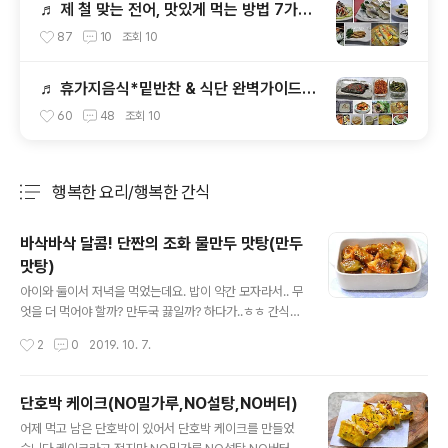
♬ 제 철 맞는 전어, 맛있게 먹는 방법 7가지
(전어요리모음)
87
10
조회
10
♬ 휴가지음식*밑반찬 & 식단 완벽가이드(3
박4일)
60
48
조회
10
행복한 요리/행복한 간식
분류 전체보기
주요 글 목록
바삭바삭 달콤! 단짠의 조화 물만두 맛탕(만두
맛탕)
글 내용
아이와 둘이서 저녁을 먹었는데요. 밥이 약간 모자라서.. 무
엇을 더 먹어야 할까? 만두국 끓일까? 하다가..ㅎㅎ 간식으
로 급선회하여 만든 만두 맛탕입니다. 바삭바삭 달콤! 단짠
작성시간
2
0
2019. 10. 7.
의 조화가 압권인! 물만두 맛탕(만두맛탕). 자세한 포스팅
입니다. [참고]혈액을 깨끗하게 해주는 무/무와 무청 시래
기 요리 모음 [참고]♬ 도시락 365일/1식3찬 매일도시락/
단호박 케이크(NO밀가루,NO설탕,NO버터)
도시락모음 101가지 ◈ 바삭바삭 달콤! 단짠의 조화 물만
글 내용
어제 먹고 남은 단호박이 있어서 단호박 케이크를 만들었
두 맛탕(만두 맛탕)◈ 냉동실에서 꺼낸 만두 접시에 펼쳐서