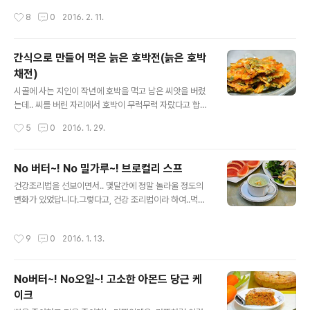
당면 어묵 5개, 양배추 손바닥만한 크기5장,양파 큰것 1개,
은 호박으로 만든 호박퓨레, 호박죽 ◈ 호박은 ..잎부터, 줄
작성시간
8
0
2016. 2. 11.
매운고추가루 2숟..
기, 씨까지 알뜰하게 먹을 수 있는 건강 식품인데요. 종류도
많지만.. 우리네가 쉽게 접하는 호박은 애호박, 단호박, 늙
은호박.. 요정도가 아닌가 싶습니다.애호박류은 주로 반찬
간식으로 만들어 먹은 늙은 호박전(늙은 호박
으로 많이 만들어 먹고,단호박을 간식류나 요리, 다른 음식
채전)
의 색을 낼때 천연색소로 사용을 하고요.늙은 호박은 호박
글 내용
지를 만들기는 하지만.. 말렸다가 떡을 만들어 먹거나,약으
시골에 사는 지인이 작년에 호박을 먹고 남은 씨앗을 버렸
로 많이 사용을 한답니다. * 늙은호박김치(호박지) * htt
는데.. 씨를 버린 자리에서 호박이 무럭무럭 자랐다고 합니
p://cafe.daum.net/happyCookingIndex/Gh7h/1
다.생각도 안한 늙은 호박이 4개가 잘 영글었다며 2개를
작성시간
5
0
2016. 1. 29.
8..
보내주셨네요.안그래도 요즘 호박죽이 생각나는 때였는
데..ㅎㅎ감사히 잘 받아 손질을 해 놓고, 어제는 호박죽을
오늘은 호박전을 만들어 먹었답니다. 호박죽을 먼저 해먹
No 버터~! No 밀가루~! 브로컬리 스프
었지만.. 빠른 포스팅을 위하여 .. 호박전을 먼저 포스팅합
글 내용
건강조리법을 선보이면서.. 몇달간에 정말 놀라울 정도의
니다. ^^자꾸 손이 가는 고소한 늙은 호박전입니다. ♪ 각종
변화가 있었답니다.그렇다고, 건강 조리법이라 하여..먹을
만두 맛있게 만드는 방법/만두모음 [참고]혈액을 깨끗하게
것을 안먹으면서 막..굶으면서 한것은 아니고요.집에 이미
해주는 무/무와 무청 시래기요리모음 ◈ 늙은 호박전(늙은
장을 봐 놓은 제품들은 .. 조금 더 건강한 조리를 하여 먹고
호박 채전) ◈ 이쁘게 잘 생긴 늙은호박입니다. 건강 도우
작성시간
9
0
2016. 1. 13.
있고요~!또 담백하고 간단한 조리를 하면서 운동을 병행하
미 호박(단호박*늙은호박*애호박)/호박요리모음 누가 못
고 있답니다. 오늘은 .. 휴일 점심에 먹은 브로컬리 스프입
생기면 호박이라 했는지.. 아마도 ..
니다. No 버터~! No 밀가루~! 로 만든 브로컬리 스프.담백
No버터~! No오일~! 고소한 아몬드 당근 케
하고 깔끔한 맛의 브로컬리스프.. 자세한 포스팅 들어갑니
이크
다. ^^ ♪ 각종만두 맛있게 만드는 방법/만두모음 [참고]혈
글 내용