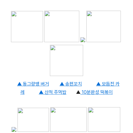
▲ 동그량땡 버거
▲ 송편꼬치
▲ 모듬전 카
레
▲ 산적 주먹밥
▲
10분완성 떡볶이