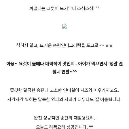
꺼낼때는 그릇이 뜨거우니 조심조심! ^^
식히지 말고, 뜨거운 송편연어그라탕을 포크로~~ㅎㅎ
아웅~ 요것이 을매나 매력적이 맛인지.. 아이가 먹으면서 '정말 괜
찮네'연발~^^
쫄깃한 달콤한 송편과 고소한 연어살이 치즈와 어우러지고요.
사각사각 씹히는 달콤한 양파와 사과가 너무나도 잘 어울립니다.
완전 성공적인 송편의 재활용요리.
오늘도 리폼요리 성공입니다. ^^