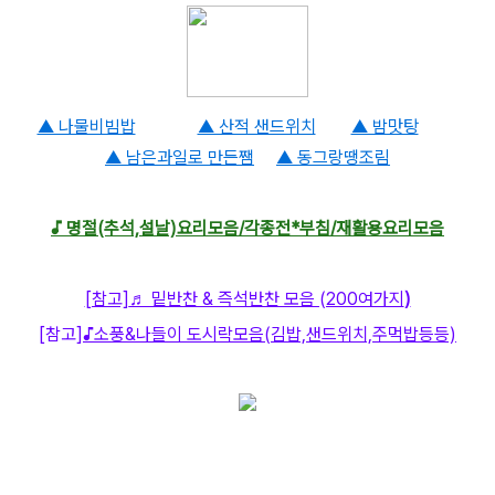
▲ 나물비빔밥
▲ 산적 샌드위치
▲ 밤맛탕
▲ 남은과일로 만든쨈
▲ 동그랑땡조림
♪ 명절(추석,설날)요리모음/각종전*부침/재활용요리모음
[참고]
♬ 밑반찬 & 즉석반찬 모음 (200여가지
)
[참고]
♪소풍&나들이 도시락모음(김밥,샌드위치,주먹밥등등)