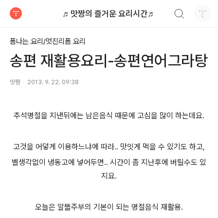
검색하기
♬맛짱의 즐거운 요리시간♬
티스토리
폼나는 요리/멋진리폼 요리
송편 재활용요리-송편연어그라탕
맛짱
2013. 9. 22. 09:38
추석명절을 지낸뒤에는 남은음식 때문에 고심을 많이 하는데요.
고것을 어덯게 이용하느냐에 따라.. 맛잇게 먹을 수 있기도 하고,
별생각없이 냉동고에 넣어두면.. 시간이 좀 지난후에 버릴수도 있
지요.
오늘은 알뜰주부의 기본이 되는 명절음식 재활용.