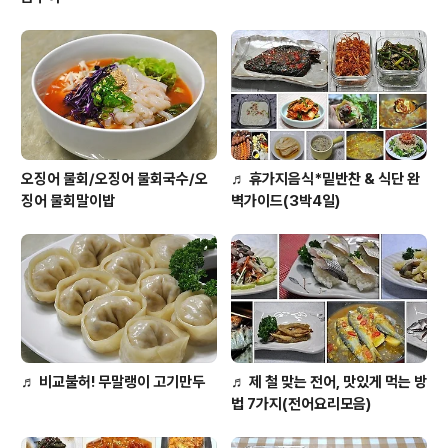
오징어 물회/오징어 물회국수/오
♬ 휴가지음식*밑반찬 & 식단 완
징어 물회말이밥
벽가이드(3박4일)
♬ 비교불허! 무말랭이 고기만두
♬ 제 철 맞는 전어, 맛있게 먹는 방
법 7가지(전어요리모음)