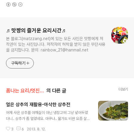
(새창열림)
로그 정보
♬맛짱의 즐거운 요리시간♬
본 블로그(matzzang.net)에 있는 모든 사진은 맛짱에게 저
작권이 있는 사진입니다. 저작자의 허락을 받지 않은 무단사용
을 금지합니다. 문의: rainbow_21@hanmail.net
구독하기
더보기
폼나는 요리/멋진리폼 요리
의 다른 글
얼은 상추의 재활용-아삭한 상추전
글 내용
어제 사온 상추를 야채실이 아닌 냉장고에 그냥 넣어두었
더니.. 상추가 좀 얼었네요. 아쿠나.. 물가도 비싼 요즘 살림
을 어떻게 하는지.. 하는 생각이~^^;; 하여간에 상추를 씻으
3
6
2013. 8. 12.
면서 얼은것을 골라보니 그 양이 꽤 됩니다. 잎사귀 부분이