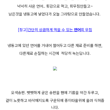
넉넉히 사온 연어.. 횟감으로 먹고, 회무침만들고~
남은것을 냉동고에 넣었다가 오늘 그라탕으로 만들었습니다.
[참고]
간단히 상큼하게 먹을 수 있는
연어
회 무침
냉동고에 있던 연어를 거내어 썰어두고 다른 재료 준비를 하면,
다른재료 손질하는 시간에 적당히 녹는답니다.
오색송편. 뻣뻣하게 굳은 송편을 팬에 기름을 약간 두루고,
겉이 노릇하고 바삭해지도록 구운뒤에 종이타올위에 올려 식혀줍
니다.