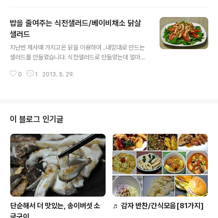
얼었으니 얼은부분만 떼어내고 먹을까? 하다가 아까운 생
각에~~ 부침가루로 반죽을 만들어 상추부침을 만들었답니
밥을 줄여주는 식전샐러드/베이비채소 닭살
다. ♪ 명절(추석,설날)요리모음/각종전*부침/재활용요리
모음 [떡] 오이부꾸미/오이 찹쌀부꾸미/견과류 찹쌀부꾸미
샐러드
글 내용
[참고]♬ 도시락 365일/1식3찬 매일도시락/도시락모음 1
지난번 제사때 가지고온 닭을 이용하여 ..내맘대로 만드는
01가지 [간식] ♬ 시원하고 든든한 간식, 홈메이드 찰떡아
샐러드를 만들었습니다. 식전샐러드로 만들었는데 얼마나
이스 ◈ 얼은 상추의 재활용-상추전 ◈ [재료] 얼은상추 2
푸짐한지~ㅎㅎ 식전이라고는 했지만.. 저녁 식사와 같이
5장, 부침가루 3분의2컵, 물 포기상추라 작은것 큰것을 합
0
1
2013. 5. 29.
차렸고요. 같이 차렸지만.. 샐러드 먼저 먹고.. 밥보다 먼저
하여 스무장이 넘는..
식전샐러드로 먹었답니다. 맛짱네 화분텃밭에서 자라고 있
는 채소를 솎아 낸 뒤에 함께 만들었습니다. [요리tip] [샐
러드] 상큼한 한국식샐러드 영아자무침 [참고]♬ 도시락 3
65일/1식3찬 매일도시락/도시락모음 101가지 [참고]♪소
이 블로그 인기글
풍&나들이 도시락모음(김밥,샌드위치,주먹밥등등) ◈ 베
이비채소 닭살 샐러드 ◈ [재료]베이비채소 라면그릇으로
한가득넘게(레몬맛 올리브오일 1숟가락, 볶은소금2분의티
스푼) 찰토마토1개, 닭 4분의1마리 살만 발라서, 양파 2분
의1개, 마늘 3쪽, 마른고..
단순해서 더 맛있는, 송이버섯 소
♬ 감자 반찬/간식모음[81가지]
금구이