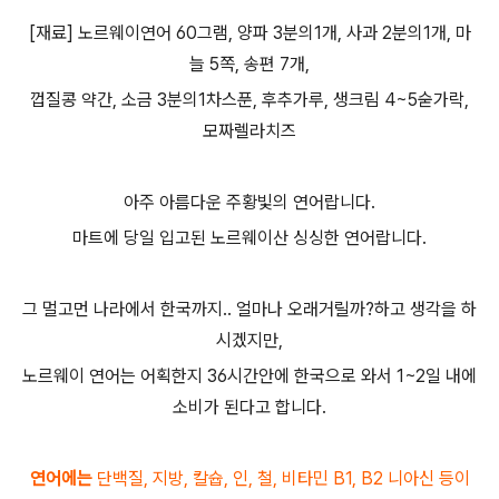
[재료] 노르웨이연어 60그램, 양파 3분의1개, 사과 2분의1개, 마
늘 5쪽, 송편 7개,
껍질콩 약간, 소금 3분의1차스푼, 후추가루, 생크림 4~5숟가락,
모짜렐라치즈
아주 아름다운 주황빛의 연어랍니다.
마트에 당일 입고된 노르웨이산 싱싱한 연어랍니다.
그 멀고먼 나라에서 한국까지.. 얼마나 오래거릴까?하고 생각을 하
시겠지만,
노르웨이 연어는 어획한지 36시간안에 한국으로 와서 1~2일 내에
소비가 된다고 합니다.
연어에는
단백질, 지방, 칼슙, 인, 철, 비타민 B1, B2 니아신 등이