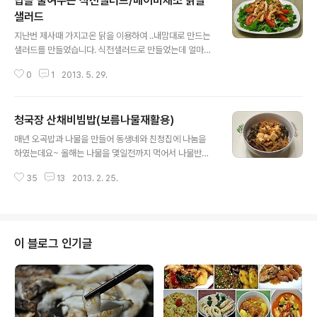
밥을 줄여주는 식전샐러드/베이비채소 닭살
샐러드
글 내용
지난번 제사때 가지고온 닭을 이용하여 ..내맘대로 만드는
샐러드를 만들었습니다. 식전샐러드로 만들었는데 얼마나
푸짐한지~ㅎㅎ 식전이라고는 했지만.. 저녁 식사와 같이
0
1
2013. 5. 29.
차렸고요. 같이 차렸지만.. 샐러드 먼저 먹고.. 밥보다 먼저
식전샐러드로 먹었답니다. 맛짱네 화분텃밭에서 자라고 있
는 채소를 솎아 낸 뒤에 함께 만들었습니다. [요리tip] [샐
청국장 산채비빔밥(보름나물재활용)
러드] 상큼한 한국식샐러드 영아자무침 [참고]♬ 도시락 3
글 내용
65일/1식3찬 매일도시락/도시락모음 101가지 [참고]♪소
매년 오곡밥과 나물을 만들어 동생네와 친정집에 나눔을
풍&나들이 도시락모음(김밥,샌드위치,주먹밥등등) ◈ 베
하였는데요~ 올해는 나물을 몇일전까지 먹어서 나물반찬
이비채소 닭살 샐러드 ◈ [재료]베이비채소 라면그릇으로
을 안가져와도 된다고 하시길래~~ 맛짱네 먹을 양만 .. 아
한가득넘게(레몬맛 올리브오일 1숟가락, 볶은소금2분의티
35
13
2013. 2. 25.
주 작을 양을 하였어요. 그나마 이웃서 고사리와 취나물을
스푼) 찰토마토1개, 닭 4분의1마리 살만 발라서, 양파 2분
가지고 왔길래 ~ 집에 있는 가지나물, 죽순나물, 토란대, 고
의1개, 마늘 3쪽, 마른고..
구마줄기, 쑥부쟁이 .. 이렇게 다섯가지를 딱 한접시씩 만들
었어요. 두가지에 보태어 합하여 일곱가지를 준비하여 보
름날 먹었답니다. 아마도 맛짱이 주부라는 명함을 달고.. 이
이 블로그 인기글
렇게 작은 양을 만들것이 처음인듯~ㅎ 작은양인데도 오곡
밥과 먹고도 남았길래~ 구수한 겨우살이 청국장을 만들어
가족들이 좋아하는 산채 비빔밥을 만들었답니다. 남은 정
월대보름나물로 만든 청국장 산채비빔밥 자세한 포스팅 들
어갑니다~^^ ◈ 청국장 산채비빔밥/겨우살..