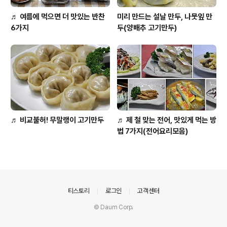
♬ 여름에 먹으면 더 맛있는 반찬
미리 만드는 설날 만두, 나뭇잎 만
6가지
두(양배추 고기만두)
♬ 비교불허! 무말랭이 고기만두
♬ 제 철 맞는 전어, 맛있게 먹는 방
법 7가지(전어요리모음)
의안내
티스토리
로그인
고객센터
© Daum Corp.