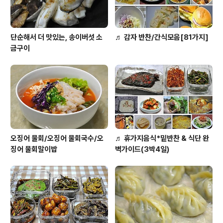
단순해서 더 맛있는, 송이버섯 소
♬ 감자 반찬/간식모음[81가지]
금구이
오징어 물회/오징어 물회국수/오
♬ 휴가지음식*밑반찬 & 식단 완
징어 물회말이밥
벽가이드(3박4일)