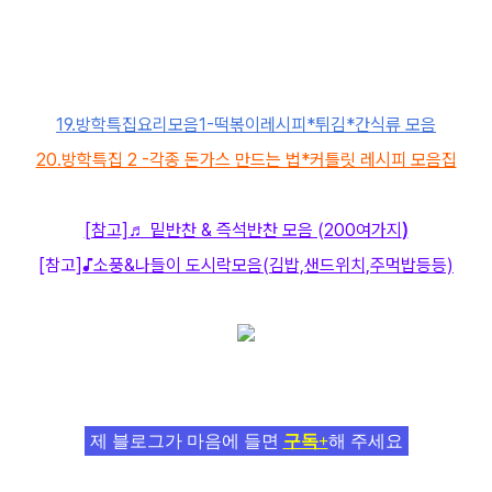
19.방학특집요리모음1-떡볶이레시피*튀김*간식류 모음
20.방학특집 2 -각종 돈가스 만드는 법*커틀릿 레시피 모음집
[참고]
♬ 밑반찬 & 즉석반찬 모음 (200여가지
)
[참고]
♪소풍&나들이 도시락모음(김밥,샌드위치,주먹밥등등)
제 블로그가 마음에 들면
구독+
해 주세요