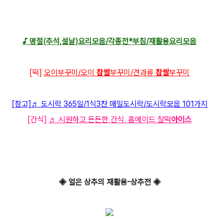
♪ 명절(추석,설날)요리모음/각종전*부침/재활용요리모음
[떡]
오이부꾸미/오이
찹쌀
부꾸미/견과류
찹쌀
부꾸미
[참고]♬ 도시락 365일/1식3찬 매일도시락/도시락모음 101가지
[간식]
♬ 시원하고 든든한 간식, 홈메이드 찰떡
아이스
◈ 얼은 상추의 재활용-상추전 ◈