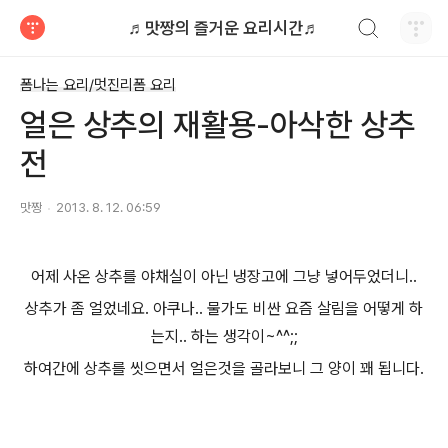
검색하기
♬맛짱의 즐거운 요리시간♬
티스토리
폼나는 요리/멋진리폼 요리
얼은 상추의 재활용-아삭한 상추
전
맛짱
2013. 8. 12. 06:59
어제 사온 상추를 야채실이 아닌 냉장고에 그냥 넣어두었더니..
상추가 좀 얼었네요. 아쿠나.. 물가도 비싼 요즘 살림을 어떻게 하
는지.. 하는 생각이~^^;;
하여간에 상추를 씻으면서 얼은것을 골라보니 그 양이 꽤 됩니다.