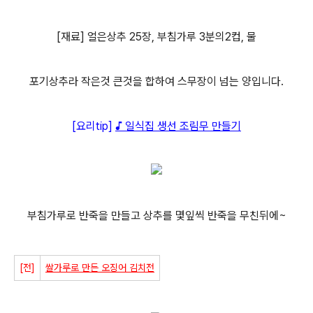
[재료] 얼은상추 25장, 부침가루 3분의2컵, 물
포기상추라 작은것 큰것을 합하여 스무장이 넘는 양입니다.
[요리tip]
♪ 일식집 생선 조림무 만들기
부침가루로 반죽을 만들고 상추를 몇잎씩 반죽을 무친뒤에~
[전]
쌀가루로 만든 오징어 김치전