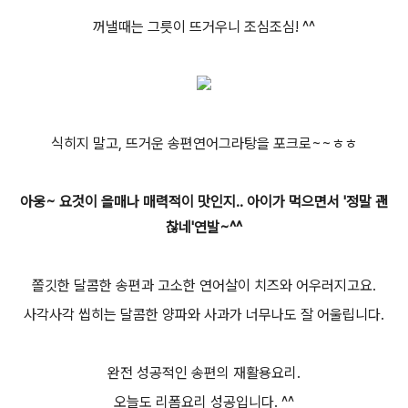
꺼낼때는 그릇이 뜨거우니 조심조심! ^^
식히지 말고, 뜨거운 송편연어그라탕을 포크로~~ㅎㅎ
아웅~ 요것이 을매나 매력적이 맛인지.. 아이가 먹으면서 '정말 괜
찮네'연발~^^
쫄깃한 달콤한 송편과 고소한 연어살이 치즈와 어우러지고요.
사각사각 씹히는 달콤한 양파와 사과가 너무나도 잘 어울립니다.
완전 성공적인 송편의 재활용요리.
오늘도 리폼요리 성공입니다. ^^