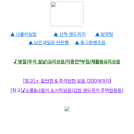
▲ 나물비빔밥
▲ 산적 샌드위치
▲ 밤맛탕
▲ 남은과일로 만든쨈
▲ 동그랑땡조림
♪ 명절(추석,설날)요리모음/각종전*부침/재활용요리모음
[참고]
♬ 밑반찬 & 즉석반찬 모음 (200여가지
)
[참고]
♪소풍&나들이 도시락모음(김밥,샌드위치,주먹밥등등)