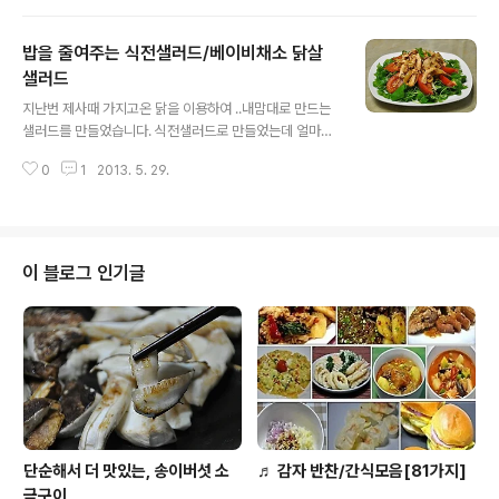
얼었으니 얼은부분만 떼어내고 먹을까? 하다가 아까운 생
각에~~ 부침가루로 반죽을 만들어 상추부침을 만들었답니
밥을 줄여주는 식전샐러드/베이비채소 닭살
다. ♪ 명절(추석,설날)요리모음/각종전*부침/재활용요리
모음 [떡] 오이부꾸미/오이 찹쌀부꾸미/견과류 찹쌀부꾸미
샐러드
글 내용
[참고]♬ 도시락 365일/1식3찬 매일도시락/도시락모음 1
지난번 제사때 가지고온 닭을 이용하여 ..내맘대로 만드는
01가지 [간식] ♬ 시원하고 든든한 간식, 홈메이드 찰떡아
샐러드를 만들었습니다. 식전샐러드로 만들었는데 얼마나
이스 ◈ 얼은 상추의 재활용-상추전 ◈ [재료] 얼은상추 2
푸짐한지~ㅎㅎ 식전이라고는 했지만.. 저녁 식사와 같이
5장, 부침가루 3분의2컵, 물 포기상추라 작은것 큰것을 합
0
1
2013. 5. 29.
차렸고요. 같이 차렸지만.. 샐러드 먼저 먹고.. 밥보다 먼저
하여 스무장이 넘는..
식전샐러드로 먹었답니다. 맛짱네 화분텃밭에서 자라고 있
는 채소를 솎아 낸 뒤에 함께 만들었습니다. [요리tip] [샐
러드] 상큼한 한국식샐러드 영아자무침 [참고]♬ 도시락 3
65일/1식3찬 매일도시락/도시락모음 101가지 [참고]♪소
이 블로그 인기글
풍&나들이 도시락모음(김밥,샌드위치,주먹밥등등) ◈ 베
이비채소 닭살 샐러드 ◈ [재료]베이비채소 라면그릇으로
한가득넘게(레몬맛 올리브오일 1숟가락, 볶은소금2분의티
스푼) 찰토마토1개, 닭 4분의1마리 살만 발라서, 양파 2분
의1개, 마늘 3쪽, 마른고..
단순해서 더 맛있는, 송이버섯 소
♬ 감자 반찬/간식모음[81가지]
금구이