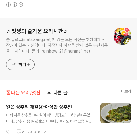
(새창열림)
로그 정보
♬맛짱의 즐거운 요리시간♬
본 블로그(matzzang.net)에 있는 모든 사진은 맛짱에게 저
작권이 있는 사진입니다. 저작자의 허락을 받지 않은 무단사용
을 금지합니다. 문의: rainbow_21@hanmail.net
구독하기
더보기
폼나는 요리/멋진리폼 요리
의 다른 글
얼은 상추의 재활용-아삭한 상추전
글 내용
어제 사온 상추를 야채실이 아닌 냉장고에 그냥 넣어두었
더니.. 상추가 좀 얼었네요. 아쿠나.. 물가도 비싼 요즘 살림
을 어떻게 하는지.. 하는 생각이~^^;; 하여간에 상추를 씻으
3
6
2013. 8. 12.
면서 얼은것을 골라보니 그 양이 꽤 됩니다. 잎사귀 부분이