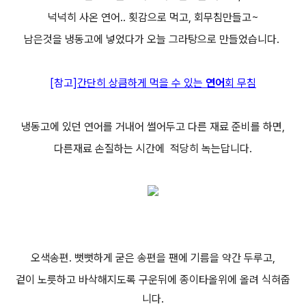
넉넉히 사온 연어.. 횟감으로 먹고, 회무침만들고~
남은것을 냉동고에 넣었다가 오늘 그라탕으로 만들었습니다.
[참고]
간단히 상큼하게 먹을 수 있는
연어
회 무침
냉동고에 있던 연어를 거내어 썰어두고 다른 재료 준비를 하면,
다른재료 손질하는 시간에 적당히 녹는답니다.
오색송편. 뻣뻣하게 굳은 송편을 팬에 기름을 약간 두루고,
겉이 노릇하고 바삭해지도록 구운뒤에 종이타올위에 올려 식혀줍
니다.