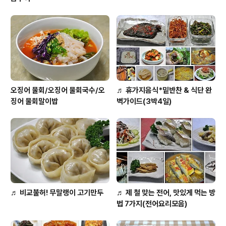
오징어 물회/오징어 물회국수/오
♬ 휴가지음식*밑반찬 & 식단 완
징어 물회말이밥
벽가이드(3박4일)
♬ 비교불허! 무말랭이 고기만두
♬ 제 철 맞는 전어, 맛있게 먹는 방
법 7가지(전어요리모음)