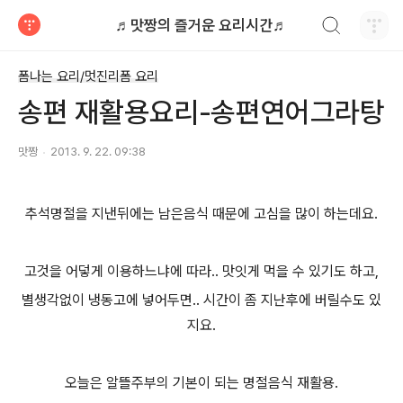
검색하기
♬맛짱의 즐거운 요리시간♬
티스토리
폼나는 요리/멋진리폼 요리
송편 재활용요리-송편연어그라탕
맛짱
2013. 9. 22. 09:38
추석명절을 지낸뒤에는 남은음식 때문에 고심을 많이 하는데요.
고것을 어덯게 이용하느냐에 따라.. 맛잇게 먹을 수 있기도 하고,
별생각없이 냉동고에 넣어두면.. 시간이 좀 지난후에 버릴수도 있
지요.
오늘은 알뜰주부의 기본이 되는 명절음식 재활용.