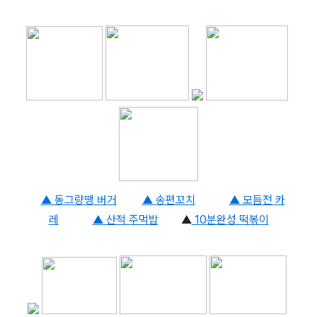
▲ 동그량땡 버거
▲ 송편꼬치
▲ 모듬전 카
레
▲ 산적 주먹밥
▲
10분완성 떡볶이