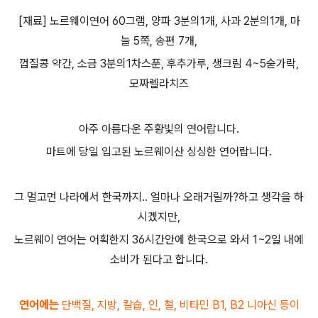
[재료] 노르웨이연어 60그램, 양파 3분의1개, 사과 2분의1개, 마
늘 5쪽, 송편 7개,
껍질콩 약간, 소금 3분의1차스푼, 후추가루, 생크림 4~5숟가락,
모짜렐라치즈
아주 아름다운 주황빛의 연어랍니다.
마트에 당일 입고된 노르웨이산 싱싱한 연어랍니다.
그 멀고먼 나라에서 한국까지.. 얼마나 오래거릴까?하고 생각을 하
시겠지만,
노르웨이 연어는 어획한지 36시간안에 한국으로 와서 1~2일 내에
소비가 된다고 합니다.
연어에는
단백질, 지방, 칼슙, 인, 철, 비타민 B1, B2 니아신 등이