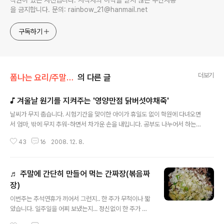
작권이 있는 사진입니다. 저작자의 허락을 받지 않은 무단사용
을 금지합니다. 문의: rainbow_21@hanmail.net
구독하기
더보기
폼나는 요리/주말일품 요리
의 다른 글
♪ 겨울날 원기를 지켜주는 '영양만점 닭버섯야채죽'
글 내용
날씨가 무지 춥습니다. 시험기간을 맞이한 아이가 휴일도 없이 학원에 다녀오면
서 엄마, 밖에 무지 추워-하면서 차가운 손을 내밉니다. 공부도 나누어서 하는것
이 쉽다면.. 그렇게 하라고 할텐데.. 엄마는 차가운 손을 녹여주고, 맛있는 먹거
43
16
2008. 12. 8.
리로 원기가 떨어지지 않고 제 컨디션을 유지하도록 할 수 밖에..다 하고 지나가
는 고생이지만 아이들이 안쓰럽기만 합니다. 그래서 오늘은 닭한마리를 잡았어
요.ㅋ 잡은것은 아니고 지난번에 구입하여 놓은 닭을 꺼내어 아이가 좋아하는
♬ 주말에 간단히 만들어 먹는 간짜장(볶음짜
닭죽을 끓였답니다. 예전과는 조금 차별화를 두어 토실토실한 닭을 푹 끓여 진
국이 되도록 국물을 우려내었고, 움직임이 적은 겨울이라 야채를 넣어 소화에
장)
글 내용
도움이 되도록 하였습니다. 그리하여 만들어진 것이 겨울날 원기를 지켜주는
이번주는 추석연휴가 끼어서 그런지.. 한 주가 무척이나 짧
'영양만점, 닭버섯야채죽' ..
았습니다. 일주일을 어찌 보냈는지... 정신없이 한 주가 바
삐 지나가고,,주말이 돌아 왔어요. 이렇게 한 주를 정신 없