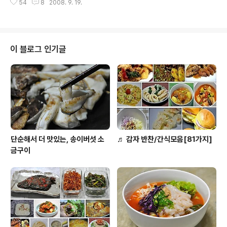
54
8
2008. 9. 19.
이 지나고 나면.. 주말은 정말 로 기진맥진.. ㅋ 그럴때는 별
반찬이 필요없는 일품요리가 제격이지요. 거기에..간단히
만들어 먹을 수 있고 맛이 있다면 금상첨화구요. 위에 세가
지 조건을 다 충족하는.. 일품요리중에 하나인 볶음짜장을
추천합니다. 깔끔한 엄마표 볶은짜장(간짜장)은 아이들의
이 블로그 인기글
입 맛에 잘 맞고, msg의 걱정에서 벗어날 수 있으며..가족
이 모인 주말에 딱입니다. [참고, 클릭하여 참고하세요.] ♬
주말엔..집에서 짜장밥 맛있게 만들어 드세요.♪ 야채짜장
볶음과 꽃빵, 주말 별식 수다모임에 잘 어울려요~! ◈ 주말
에 간단히 ..
단순해서 더 맛있는, 송이버섯 소
♬ 감자 반찬/간식모음[81가지]
금구이