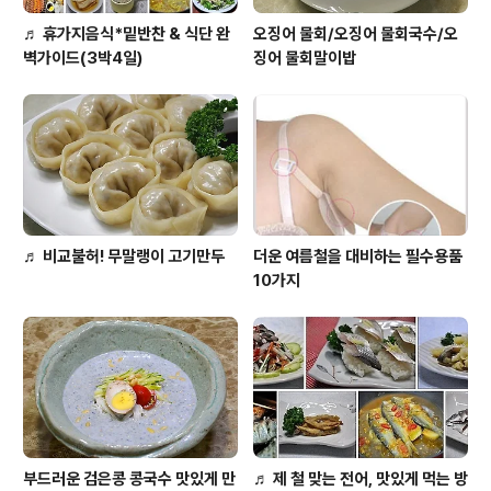
♬ 휴가지음식*밑반찬 & 식단 완
오징어 물회/오징어 물회국수/오
벽가이드(3박4일)
징어 물회말이밥
♬ 비교불허! 무말랭이 고기만두
더운 여름철을 대비하는 필수용품
10가지
부드러운 검은콩 콩국수 맛있게 만
♬ 제 철 맞는 전어, 맛있게 먹는 방