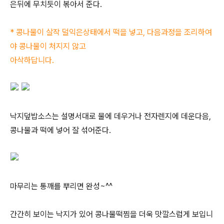
은뒤에 무치듯이 볶아서 준다.
* 콩나물이 살작 덜익은상태에서 떡을 넣고, 다음과정을 조리하여
야 콩나물이 처지지 않고
아삭하답니다.
낙지덮밥소스는 설명서대로 물에 데우거나 전자렌지에 데운다음,
콩나물과 떡에 넣어 잘 섞어준다.
마무리는 통깨를 뿌리면 완성~^^
간간히 보이는 낙지가 있어 콩나물떡찜을 더욱 맛깔스럽게 보입니