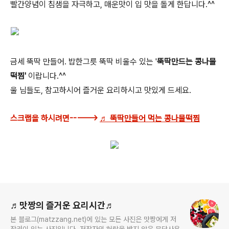
빨간양념이 침샘을 자극하고, 매운맛이 입 맛을 돌게 한답니다.^^
금세 뚝딱 만들어. 밥한그릇 뚝딱 비울수 있는 '
뚝딱만드는 콩나물
떡찜'
이랍니다.^^
울 님들도, 참고하시어 즐거운 요리하시고 맛있게 드세요.
스크랩을 하시려면----->
♬ 뚝딱만들어 먹는 콩나물떡찜
로그 정보
♬맛짱의 즐거운 요리시간♬
본 블로그(matzzang.net)에 있는 모든 사진은 맛짱에게 저