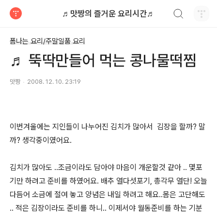
검색하기
♬맛짱의 즐거운 요리시간♬
티스토리
폼나는 요리/주말일품 요리
♬ 뚝딱만들어 먹는 콩나물떡찜
맛짱
2008. 12. 10. 23:19
이번겨울에는 지인들이 나누어진 김치가 많아서 김장을 할까? 말
까? 생각중이였어요.
김치가 많아도 ..조금이라도 담아야 마음이 개운할것 같아 .. 몇포
기만 하려고 준비를 하였어요. 배추 열다섯포기, 총각무 열단! 오늘
다듬어 소금에 절여 놓고 양념은 내일 하려고 해요..몸은 고단해도
.. 적은 김장이라도 준비를 하니.. 이제서야 월동준비를 하는 기분