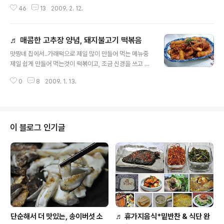
고, 다음날은 선배들 졸업식이라 학교에 안가고또 그 다음
46
13
2009. 2. 12.
날을 종업식을 한다네요...ㅋ 그러니 아이들이 정식으로 학
교에 가려면 2월이 다 지나야 할 것 같아요. 아이들이 집에
있는 시강이 길어지면.. 상대적으로 간식을 많이 찾게 되지
♬ 매콤한 고추장 양념, 돼지불고기 떡볶음
요? 오늘은 집에서 간식을 찾는 아이들을 위하여 골라 먹는
글 내용
재미가 있는 삼색 닭꼬치를 만들어 보았어요. 사실은 냉장
맛짱네 집에서..가래떡으로 제일 많이 만들어 먹는 메뉴중
고에 닭다리가 있지!하고 삼색 꼬치를 만들어 준다고 하였
제일 쉽게 만들어 먹는것이 떡볶이고, 조금 신경을 쓰고 만
는데... 냉동실을 열어보니.. 닭다리는 온데간데 없고.. 닭가
들면..떡잡채나 떡갈비를 만들어 먹어요. 떡잡채는 간장양
슴살과 안심 몇조각이 있네요. ㅋ 가만히 생각을 하여보니..
0
8
2009. 1. 13.
념으로 맛을 낸 달콤한 떡잡채라고 이야기를 한다면, 아래
언젠가 먹은것도 같고.. 하여간에 못 말리는 이노메 정신땜
올리는 돼지떡불고기는 매콤한 고추장양념으로 맛을 낸 요
시 수족이 고생..
리예요. 궁중떡볶이라고도 불리는 떡잡채가 반찬보다는 독
립된 요리로 든든한 요기거리나 간식거리로 잘 어울리는
음식이라면, 매콤한 돼지떡불고기는 반찬으로 더 잘 어울
이 블로그 인기글
리는 요리랍니다. ◈ 매콤한 고추장 양념, 돼지불고기 떡볶
음 ◈ [재료] 돼지고기 400그램(고추장 1숟가락 반, 간장
1숟가락, 고추가루 1숟가락, 생강술 5숟가락, 설탕 3분의1
숟가락, 다진마늘 1숟가락, 다진파 2숟가락, 참기름, 후추
가루), 양파 1개, 가래떡 1..
단순해서 더 맛있는, 송이버섯 소
♬ 휴가지음식*밑반찬 & 식단 완