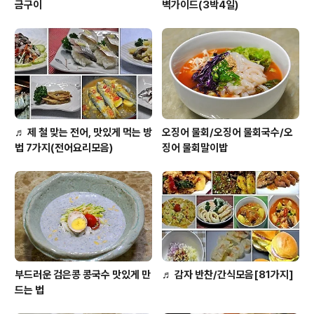
금구이
벽가이드(3박4일)
♬ 제 철 맞는 전어, 맛있게 먹는 방
오징어 물회/오징어 물회국수/오
법 7가지(전어요리모음)
징어 물회말이밥
부드러운 검은콩 콩국수 맛있게 만
♬ 감자 반찬/간식모음[81가지]
드는 법