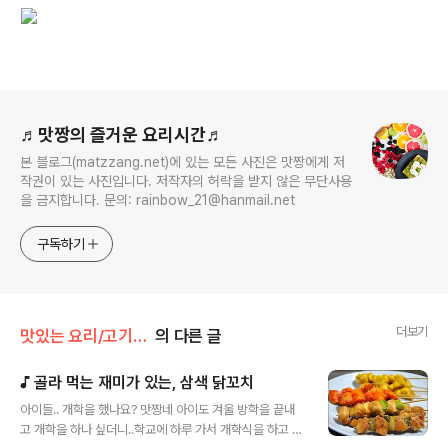
로그 정보
♬맛짱의 즐거운 요리시간♬
본 블로그(matzzang.net)에 있는 모든 사진은 맛짱에게 저
작권이 있는 사진입니다. 저작자의 허락을 받지 않은 무단사용
을 금지합니다. 문의: rainbow_21@hanmail.net
구독하기
더보기
맛있는 요리/고기 요리
의 다른 글
♪ 골라 먹는 재미가 있는, 삼색 닭꼬치
글 내용
아이들.. 개학을 했나요? 맛짱네 아이도 겨울 방학을 끝내
고 개학을 하나 싶더니..학교에 하루 가서 개학식을 하고 오