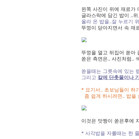
왼쪽 사진이 위에 재료가 
글라스락에 담긴 밥이 ..
올라 온 밥을..잘 누르기 
뚜껑이 닫아지면서 속 재료
뚜껑을 열고 뒤집어 쏟아 
쏟은 측면은.. 사진처럼..
쏟을때는 그릇속에 있는 
그리고
칼에 단촛물이나 
* 요기서.. 초보님들이 하
좀 쉽게 하시려면.. 밥을
이것은 맛짱이 쏟은후에 
* 사각밥을 자를때는 한 줄