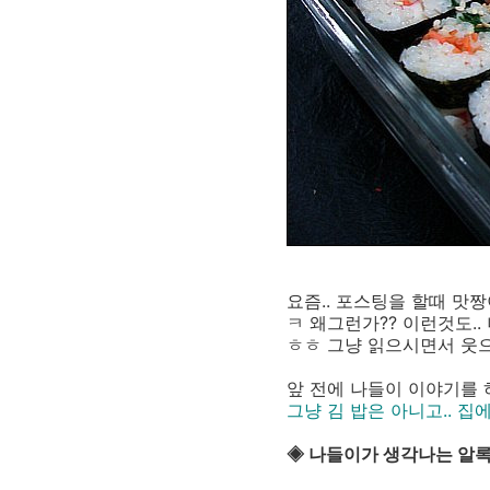
요즘.. 포스팅을 할때 맛짱
ㅋ 왜그런가?? 이런것도..
ㅎㅎ 그냥 읽으시면서 웃으
앞 전에 나들이 이야기를 
그냥 김 밥은 아니고.. 
◈ 나들이가 생각나는 알