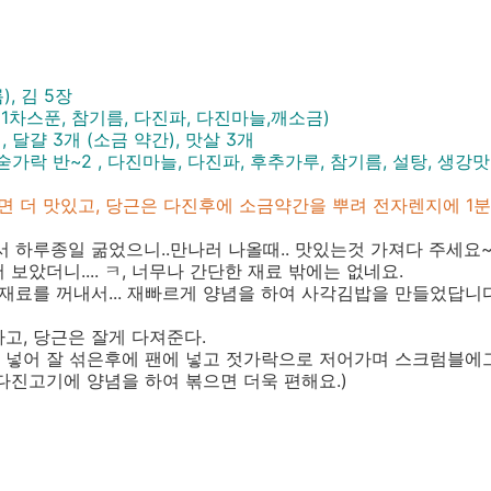
, 김 5장
1차스푼, 참기름, 다진파, 다진마늘,깨소금)
, 달걀 3개 (소금 약간), 맛살 3개
숟가락 반~2 , 다진마늘, 다진파, 후추가루, 참기름, 설탕, 생강
면 더 맛있고, 당근은 다진후에 소금약간을 뿌려 전자렌지에 1분
서 하루종일 굶었으니..만나러 나올때.. 맛있는것 가져다 주세요
보았더니.... ㅋ, 너무나 간단한 재료 밖에는 없네요.
 재료를 꺼내서... 재빠르게 양념을 하여 사각김밥을 만들었답니다
고, 당근은 잘게 다져준다.
 넣어 잘 섞은후에 팬에 넣고 젓가락으로 저어가며 스크럼블에
다진고기에 양념을 하여 볶으면 더욱 편해요.)