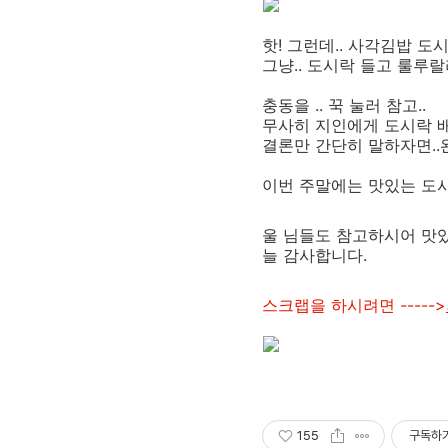
핫! 그런데.. 사각김밥 
그냥.. 도시락 들고 룰루
충동을 .. 꾹 눌러 참고..
무사히 지인에게 도시락 
결론만 간단히 말하자면..
이번 주말에는 맛있는 도
울 님들도 참고하시어 맛
늘 감사합니다.
스크랩을 하시려면 ----->
155
구독하