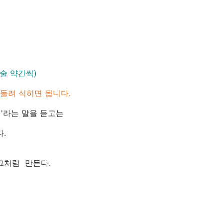
맛술 약간씩)
돌려 식히면 됩니다.
~'라는 말을 듣고는
.
그처럼 만든다.