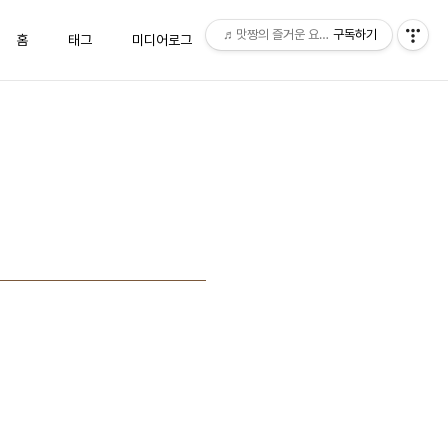
♬맛짱의 즐거운 요리시간♬
구독하기
홈
태그
미디어로그
위치로그
방명록