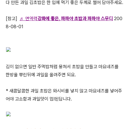
다 만든 과일 김초밥은 한 입에 먹기 좋은 두께로 썰어 담아주세요.
[참고]
♬
면역력
강화에
좋은, 파파야 초밥과 파파야 스무디
200
8-08-01
김이 없으면 일반 주먹밥처럼 뭉쳐서 초밥을 만들고 마요네즈를
한방울 뿌린뒤에 과일을 올려주면 되요.
* 새콤달콤한 과일 초밥은 와시비를 넣치 않고 마요네즈를 넣어주
어야 고소함과 과일맛이 업!된답니다.