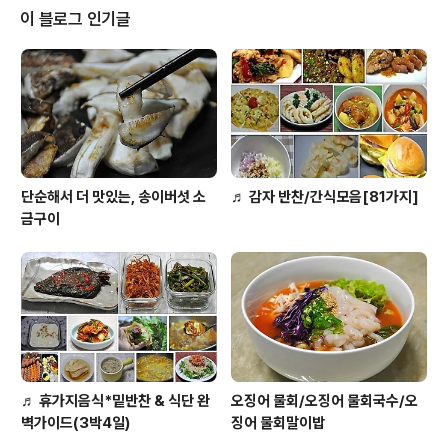
럼 뭐가 먹고 싶은데? 하니.. 예전에 자주 만들어 주던 참치
이 블로그 인기글
샌드위치가 먹고 싶다네요~-,,- ㅎㅎ 알겠다.하고... 휴일의
브런치 메뉴로..참치 샌드위치를 만들었답니다. 오늘 올리
는 참치 샌드위치는 예전 메뉴와는 조금 차별화(?)를 두려
고, 키위를 첨가하여 촉촉한 샌드위치를 만들었답니다. 일..
단순해서 더 맛있는, 송이버섯 소
♬ 감자 반찬/간식모음[81가지]
금구이
♬ 휴가지음식*밑반찬 & 식단 완
오징어 물회/오징어 물회국수/오
벽가이드(3박4일)
징어 물회말이밥