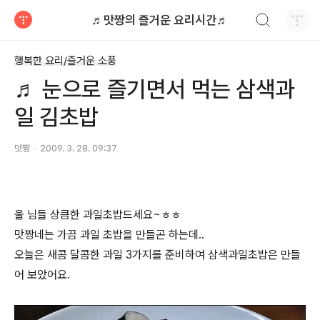
검색하기
♬맛짱의 즐거운 요리시간♬
티스토리
행복한 요리/즐거운 소풍
♬ 눈으로 즐기면서 먹는 삼색과
일 김초밥
맛짱
2009. 3. 28. 09:37
울 님들 상큼한 과일초밥드세요~ㅎㅎ
맛짱네는 가끔 과일 초밥을 만들곤 하는데..
오늘은 새콤 달콤한 과일 3가지를 준비하여 삼색과일초밥은 만들
어 보았어요.