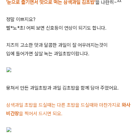
'눈으로 즐기면서 맛으로 먹는 삼색과일 김초밥'
을 나란히~^^
정말 이쁘지요?
빨*노*초! 어찌 보면 신호등이 연상이 되기도 합니다.
치즈의 고소한 맛과 달콤한 과일이 잘 어우러지는것이
입에 들어가면 살살 녹는 과일초밥이랍니다.
뭉쳐서 만든 과일초밥과 과일 김초밥을 함께 담아 주었어요.
삼색과일 초밥을 드실때는 다른 초밥을 드실때와 마찬가지로
와사
비간장
을 찍어서 드시면 되요.