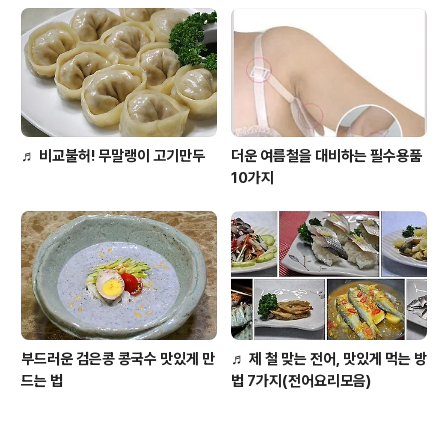
♬ 비교불허! 무말랭이 고기만두
더운 여름철을 대비하는 필수용품
10가지
부드러운 검은콩 콩국수 맛있게 만
♬ 제 철 맞는 전어, 맛있게 먹는 방
드는 법
법 7가지(전어요리모음)