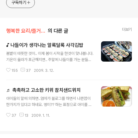
구독하기
더보기
행복한 요리/즐거운 소풍
의 다른 글
♪ 나들이가 생각나는 알록달록 사각김밥
글 내용
봄볕이 따뜻한 것이.. 이제 봄이 시작을 한것이 맞나봅니다.
기온이 올라가 포근해지면.. 주말에 나들이를 가는 분들이
많이 계시겟지요? 나들이를 가시면.. 식사를 어떻게 해결을
155
37
2009. 3. 12.
하시는지요..? ㅎㅎ 맛짱네는 장거리를 떠날때는 간단한 식
사 대용의 샌드위치나 간시꺼리등을 준비하여 떠나고.. 식
사는 현지 음식을 먹는 편이랍니다. 예전 같으면 극성스럽
♬ 촉촉하고 고소한 키위 참치샌드위치
게 먹을거 잔득 준비하고.. 남겨오기도 하였는데.. 너무 많
글 내용
은 준비를 하여 간다는것도 어떨때는 부담이 되니.. 개인적
아이들의 말에 의하면..엄마가 블로그를 하면서 나쁜점이
인 생각으로는.. 떠날때는 가볍게 떠나는 것이 최고더라고
한가지가 있다고 하네요. 멍미?? 하는 표정으로 아이를 쳐
요. ㅋ 이게.. 나이를 먹는다는 건가.. 생각이 들기도 하지
다보니.. 엄마 가족들이 잘 먹는 메뉴를 .. 정말 한 참 있다가
만.. 그래도 떠날때는 가볍게~^^; 맛짱의 생각은 위와 같은
37
13
2009. 1. 11.
만든다나요? ㅋ 그건 100% 인정! 맛짱이 올리는 메뉴는 1
데..울 님들은 어찌 하시나요? 요즘.. 포스팅을 할때 맛짱이
0% 맛짱네 식단이예요. 그런데..웬만하면 새로운 메뉴를
..서론이 ..
전달하고 싶은 마음에.. 이미 알고계시는 것들 보다는..새로
운 메뉴를 올려 드리고 싶은 생각에..ㅎㅎㅎ 말이 나와.. 그