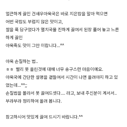
얼큰하게 끓인 건새우아욱국은 바로 지은밥을 말아 먹으면
어떤 국밥도 부럽지 않은 맛이고,
쌀을 푹 담구었다가 멸치국물 진하게 끓여서 된장 풀어 놓고 느른
하게 끓인
아욱죽도 맛이 그만 이랍니다...^^
아욱 손질하는 법..
ㅎㅎ 빨리 못 올린것에 대해 너무 송구스런 마음이예요.
아욱국에 간단한 설명을 곁들여서 시간이 나면 올려야지 하고 있
었는데...^^;;
손질법을 몰라서 못 끓여드셧다.... 라고, 보내 주신분이 계서서..
부랴부랴 정리하여 올려 봅니다.
참고하시어 맛있게 끓여 드시기 바랍니다.^^