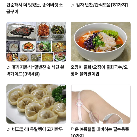
단순해서 더 맛있는, 송이버섯 소
♬ 감자 반찬/간식모음[81가지]
금구이
♬ 휴가지음식*밑반찬 & 식단 완
오징어 물회/오징어 물회국수/오
벽가이드(3박4일)
징어 물회말이밥
♬ 비교불허! 무말랭이 고기만두
더운 여름철을 대비하는 필수용품
10가지