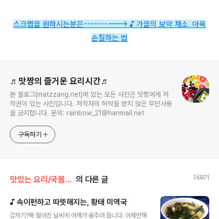
스크랩을 원하시는분은---------->
♪ 가을의 보약 채소, 아욱
손질하는 법
로그 정보
♬맛짱의 즐거운 요리시간♬
본 블로그(matzzang.net)에 있는 모든 사진은 맛짱에게 저
작권이 있는 사진입니다. 저작자의 허락을 받지 않은 무단사용
을 금지합니다. 문의: rainbow_21@hanmail.net
구독하기
더보기
맛있는 요리/국물 요리
의 다른 글
♪ 속이편하고 따뜻해지는, 황태 미역국
글 내용
갑자기?뚝 떨어진 날씨에 어깨가 움추려 듭니다. 어제만해