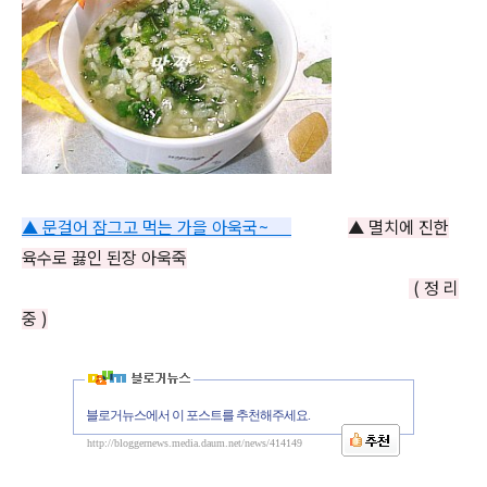
▲
문걸어 잠그고 먹는 가을 아욱국~
▲ 멸치에 진한
육수로 끓인 된장 아욱죽
( 정 리
중 )
블로거뉴스에서 이 포스트를 추천해주세요.
http://bloggernews.media.daum.net/news/414149