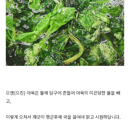
으깬(으친) 아욱은 물에 담구어 흔들어 아욱의 미끈덩한 물을 빼
고,
이렇게 으쳐서 깨긋이 헹군후에 국을 끓여야 맑고 시원하답니다.