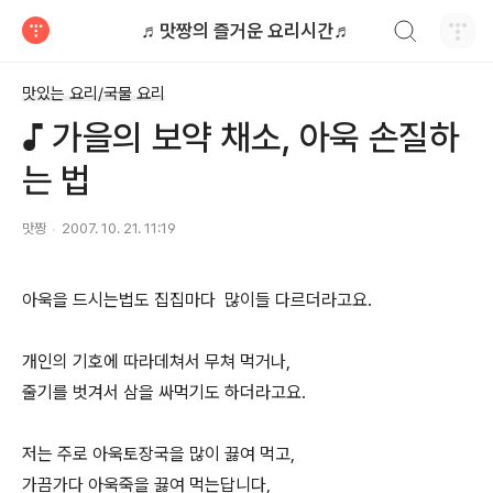
검색하기
♬맛짱의 즐거운 요리시간♬
티스토리
맛있는 요리/국물 요리
♪ 가을의 보약 채소, 아욱 손질하
는 법
맛짱
2007. 10. 21. 11:19
아욱을 드시는법도 집집마다 많이들 다르더라고요.
개인의 기호에 따라데쳐서 무쳐 먹거나,
줄기를 벗겨서 삼을 싸먹기도 하더라고요.
저는 주로 아욱토장국을 많이 끓여 먹고,
가끔가다 아욱죽을 끓여 먹는답니다,