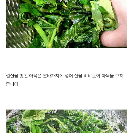
껍질을 벗긴 아욱은 쌀바가지에 넣어 살을 비비듯이 아욱을 으쳐
줍니다.