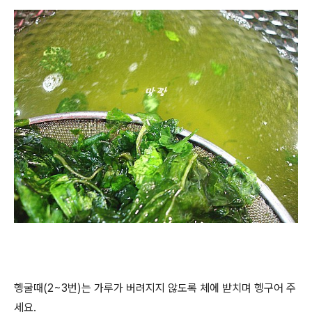
헹굴때(2~3번)는 가루가 버려지지 않도록 체에 받치며 헹구어 주
세요.