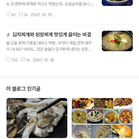
도 걍 편하게 찌개로 먹고는 하였는데.. 오늘날씨를 보니 영
~ㅎㅎ 뜨거운 국물이 더 땡기네요. 쓸쓸함까지 드는 날씨
61
14
2007. 10. 19.
에 나가기도 을씨년 스럽고..집에 있는 재료로 궁리를 해 보
았어요. 미역이 충분하고.. 추석때 지인이 가져다 주신 황태
가 넉넉하고..ㅎ 그래서~! 결정을 하엿습니다. 국물 맛이 끝
♬ 김치찌개와 된장찌게 맛있게 끓이는 비결
내주는 션한 황태미역국으로요. 요 황태 미역국은 가끔 끓
글 내용
여 먹는데, 술 마신 뒤에 속풀이 해장국으로도 그만이고..
울 님들 찌게 이름을 대라고 하면.. 무엇이 제일 먼저 생각
바로 한 밥에 말아 황태 미역국밥을 만들어 먹어도 끝내 준
이 나나요? 아마도.. 많은 분들이 김치찌개 내지는 된장찌
답니다. 반찬요?? 말이 나왔으니 말이지만...ㅎㅎ 황태 미역
개를 먼저 이야기 할 거라는 생각을 합니다. 김치와 된장이
국이 있으면.. 김치 한가지만 있으면?되요. 뜨끈한 미역국
132
14
2007. 10. 18.
우리네 생활에서 흔히 구할 수 있는 재료이고, 손쉽게 만들
에 바로 지은 밥을 말아서.. 잘익은 김치를 척척 올려 먹는
수 있는 장점을 가지고 있어서 그러지 않은가 싶네요. 그렇
맛이..ㅎㅎ ..
게 쉽게 만들수 있는 음식임에 불구하고도.. 많은 분들이
2% 부족한 맛땜시.. 많이 고민을 하더라고요. 맛짱 또한 그
런 질문의 쪽지를 많이 받아 보았답니다. 김치찌개와 된장
이 블로그 인기글
찌개는 계절과 관계없이 먹는 음식이지만.. 쌀쌀한 계절에
는 더 맛난 그런 음식이지요. 맛있는 찌게 뚝배기 한그릇이
면.. 다른 반찬이 없어도 밥 한그릇은 금세 뚝딱~!! 가장 일
반적인 것이지만, 지금부터 맛있는 김치찌게와 된장찌개를
만드는 비법을 알..