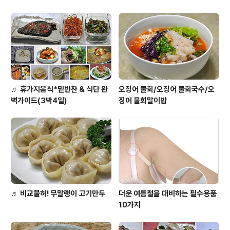
♬ 휴가지음식*밑반찬 & 식단 완
오징어 물회/오징어 물회국수/오
벽가이드(3박4일)
징어 물회말이밥
♬ 비교불허! 무말랭이 고기만두
더운 여름철을 대비하는 필수용품
10가지