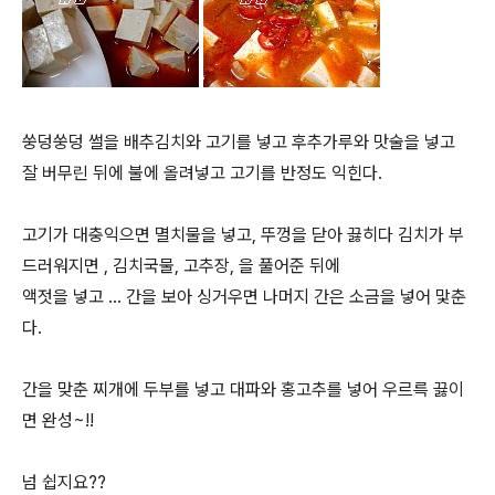
쑹덩쑹덩 썰을 배추김치와 고기를 넣고 후추가루와 맛술을 넣고
잘 버무린 뒤에 불에 올려넣고 고기를 반정도 익힌다.
고기가 대충익으면 멸치물을 넣고, 뚜껑을 닫아 끓히다 김치가 부
드러워지면 , 김치국물, 고추장, 을 풀어준 뒤에
액젓을 넣고 ... 간을 보아 싱거우면 나머지 간은 소금을 넣어 맟춘
다.
간을 맞춘 찌개에 두부를 넣고 대파와 홍고추를 넣어 우르륵 끓이
면 완성~!!
넘 쉽지요??