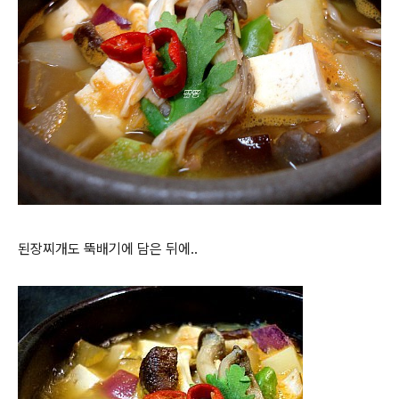
된장찌개도 뚝배기에 담은 뒤에..