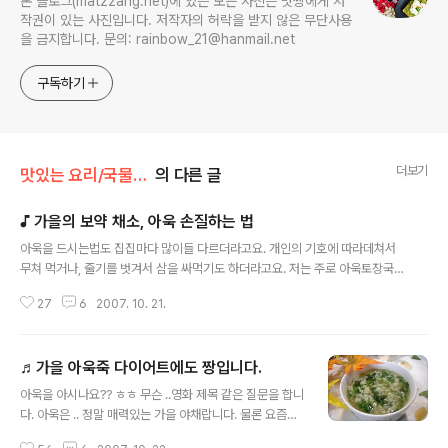
본 블로그(matzzang.net)에 있는 모든 사진은 맛짱에게 저
작권이 있는 사진입니다. 저작자의 허락을 받지 않은 무단사용
을 금지합니다. 문의: rainbow_21@hanmail.net
구독하기
더보기
맛있는 요리/국물 요리
의 다른 글
♪ 가을의 보약 채소, 아욱 손질하는 법
글 내용
아욱을 드시는법도 집집마다 많이들 다르더라고요. 개인의 기호에 따라데쳐서
무쳐 먹거나, 줄기를 벗겨서 삼을 싸먹기도 하더라고요. 저는 주로 아욱토장국
을 많이 끓여 먹고, 가끔가다 아욱죽을 끓여 먹는답니다, 얼큰하게 끓인 건새우
27
6
2007. 10. 21.
아욱국은 바로 지은밥을 말아 먹으면 어떤 국밥도 부럽지 않은 맛이고, 쌀을 푹
담구었다가 멸치국물 진하게 끓여서 된장 풀어 놓고 느른하게 끓인 아욱죽도 맛
이 그만 이랍니다...^^ 아욱 손질하는 법.. ㅎㅎ 빨리 못 올린것에 대해 너무 송구
♬가을 아욱죽 다이어트에도 짱입니다.
스런 마음이예요. 아욱국에 간단한 설명을 곁들여서 시간이 나면 올려야지 하고
글 내용
있었는데...^^;; 손질법을 몰라서 못 끓여드셧다.... 라고, 보내 주신분이 계서서..
아욱을 아시나요?? ㅎㅎ 무슨 ..영화 제목 같은 질문을 합니
부랴부랴 정리하여 올려 봅니다. 참고하시어 맛있게 끓여 드시기 바랍니다.^^
다. 아욱은 .. 정말 매력있는 가을 야채랍니다. 물론 요즘은
◈..
계절을 막론하고 접할수 있지만.. 무엇이든 제 철에 나오는