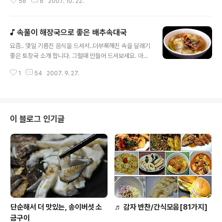
56
6
2007. 10. 22.
야채와 과일에 영양분이 제일 많답니다. 혹시 비만치료에
효과가 있다는 동규자차를 아시나요? ㅋ 아욱을 이야기 하
다가 웬 뜬금없는 비만과 동규자차냐고 하시는분이 잇겠지
♪ 속풀이 해장국으로 좋은 배추속대국
만.. 우리가 흔히..슈퍼나 마트에서도 구할수 있는 동규자차
글 내용
의 원료가 바로 아욱씨랍니다. 적당히 먹으면 변비에 도움
요즘.. 몇일 기름진 음식을 드셔서..더부룩해진 속을 달래기
이 되고, 좀 더 많이 먹으면..ㅎㅎ 쬐께 고생을 하지만.. 살이
좋은 토장국 소개 합니다. 그럴때 만들어 드셔보세요. 아주
빠지지요.^^ 저도 장 청소를 하고 싶을때만 가끔 마신답니
깔끔한 맛이 속까지 개운해 진답니다.^^ 구수한 맛보다는
다. ㅎㅎ 무신 약선전도 아니고.. 죽하나 올리면서 서론이
1
54
2007. 9. 27.
시원한 맛이 더 많이 나는 맑은 토장국이예요. 토장국을 끓
장황타 하시겟지만.. 사실은 우리네 먹거리중에서 좋은 것
일때.. 쌀듯물을 이용하여 끓이면 구수하면서 토속적인 맛
들이 많은데 ..
이 많이 나고, 멸치다시물을 이용하면 국물이 맑고 시원한
맛이 많이 난답니다. 찬 바람이 많이 부는 요즘..따뜻해지면
서 속이 확 풀리는 토장국~! 술자리후에 속풀이 해장국으
이 블로그 인기글
로도좋은 배추 속대국이예요. 만들기도 쉬우니.. 한냄비 끓
여 드시고 몸은?따뜻해 지고 속이 시원해지는 것을 느껴보
시길요~^^* 배추 속대는 어슷썰어 끓는 물에 살짝데쳐서
찬 물에 헹구고, 썰어놓은 소고기와 함께 된장에 무친뒤에
멸치다싯물에 된장을 푼 ..
단순해서 더 맛있는, 송이버섯 소
♬ 감자 반찬/간식모음[81가지]
금구이