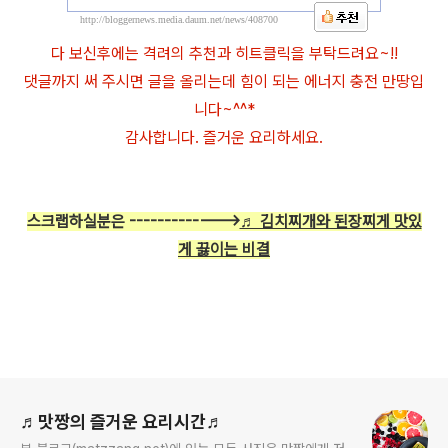
http://bloggernews.media.daum.net/news/408700
다 보신후에는 격려의 추천과 히트클릭을 부탁드려요~!!
댓글까지 써 주시면 글을 올리는데 힘이 되는 에너지 충전 만땅입
니다~^^*
감사합니다. 즐거운 요리하세요.
스크랩하실분은 ------------->
♬ 김치찌개와 된장찌게 맛있
게 끓이는 비결
로그 정보
♬맛짱의 즐거운 요리시간♬