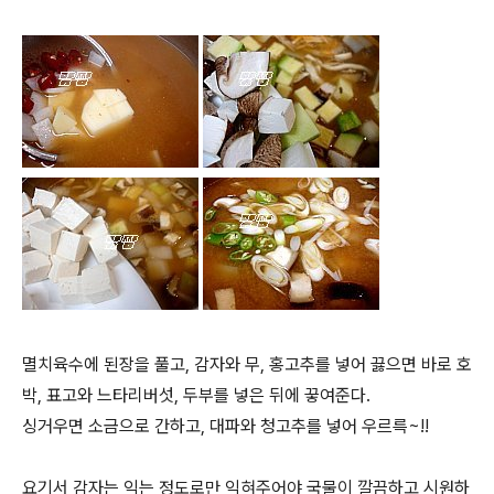
멸치육수에 된장을 풀고, 감자와 무, 홍고추를 넣어 끓으면 바로 호
박, 표고와 느타리버섯, 두부를 넣은 뒤에 끟여준다.
싱거우면 소금으로 간하고, 대파와 청고추를 넣어 우르륵~!!
요기서 감자는 익는 정도로만 익혀주어야 국물이 깔끔하고 시원하