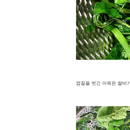
껍질을 벗긴 아욱은 쌀바가