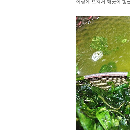
이렇게 으쳐서 깨긋이 헹