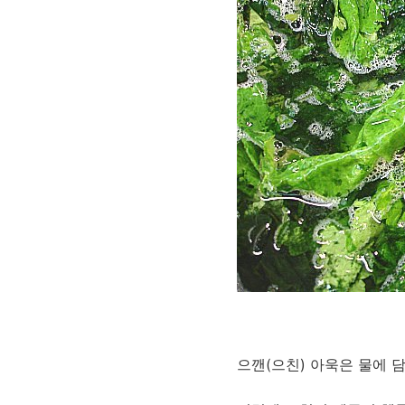
으깬(으친) 아욱은 물에 