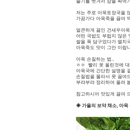
줄기를 벗겨서 삼을 싸먹
저는 주로 아욱토장국을 많
가끔가다 아욱죽을 끓여 
얼큰하게 끓인 건새우아욱
어떤 국밥도 부럽지 않은 
쌀을 푹 담구었다가 멸치국
아욱죽도 맛이 그만 이랍니다
아욱 손질하는 법..
ㅎㅎ 빨리 못 올린것에 대
아욱국에 간단한 설명을 곁들
손질법을 몰라서 못 끓여드셧
부랴부랴 정리하여 올려 
참고하시어 맛있게 끓여 드
◈ 가을의 보약 채소, 아욱