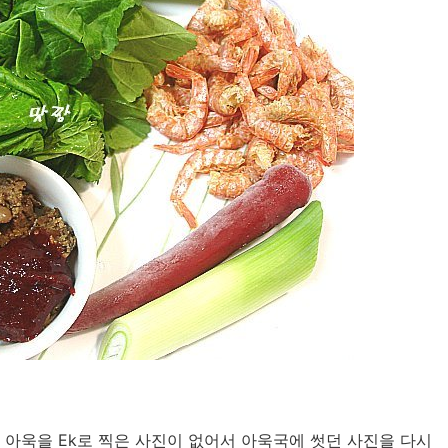
아욱을 Ek로 찍은 사진이 없어서 아욱국에 썻던 사진을 다시