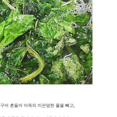
담구어 흔들어 아욱의 미끈덩한 물을 빼고,