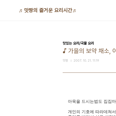
본문 바로가기
♬맛짱의 즐거운 요리시간♬
맛있는 요리/국물 요리
♪ 가을의 보약 채소,
맛짱
2007. 10. 21. 11:19
아욱을 드시는법도 집집마
개인의 기호에 따라데쳐서