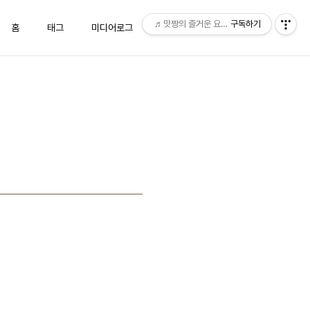
♬맛짱의 즐거운 요리시간♬
구독하기
홈
태그
미디어로그
위치로그
방명록