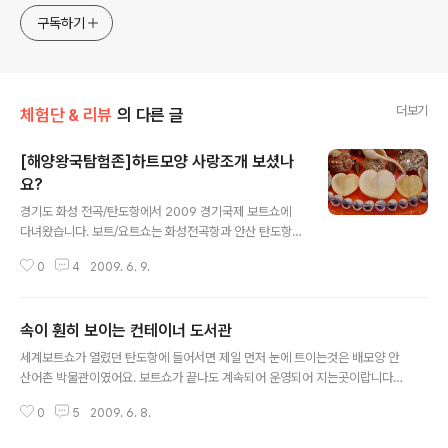
구독하기
더보기
체험단 & 리뷰
의 다른 글
[해양왕국탐험존]하트모양 사랑조개 보셨나
요?
글 내용
경기도 화성 전곡/탄도항에서 2009 경기국제 보트쇼에
다녀왔습니다. 보트/요트쇼는 화성전곡항과 안산 탄도항
일대에서 열리는데 .. 전곡항은 보트/요트와 관련기기 전시
0
4
2009. 6. 9.
를 하고 있고 전곡항과 탄도항 사이의 바닷가에서는 개막
일인 3일 보트 예선을 시작으로 행사의 마지막날이 7일!에
화려한 레이싱의 결승과 시상. 전시관에는 요트 관련 전시
속이 훤히 보이는 컨테이너 도서관
와 관련기기가 전시되고 각종 야외체험과 시뮬레이션체험
글 내용
등을할 수 있는 공간들이 있답니다. 또한 매시간마다 이 외
세계보트쇼가 열렸던 탄도항에 들어서면 제일 먼저 눈에 트이는것은 배모양 안
에서 특별행사와 공연이 이어지니 보트대회를 돌아보는 내
산어촌 박물관이였어요. 보트쇼가 끝나도 계속되어 운영되어 지는곳이랍니다.^
내 재미를 더 할 수 있는 시간이 될거예요. 전곡항에서 바라
^ 개관시간은 9시~오후 6시까지(매주 월요일,추석,신정,구정 휴관) 입장료 어
본 탄곡항. 저 멀리 돔모양 천막이 탄도항에 있는 해양탐험
0
5
2009. 6. 8.
른 2000원, 아이 1000원 문의전화 032) 886-0126 탄도항에서 누에섬까
존이예요. 탄도항은 해양 박물관이 있고, 돔모양 전시관에
지 이어져 있는 바닷길, 지금이 물이 빠진 바닷길이 열린 상태예요~^^ 넓은 갯