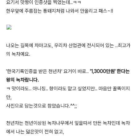
요기서 맛짱이 인증샷을 찍었는데..ㅋㅋ
한우앞에 주름잡는 통돼지처럼 나와서 안올리고 패스~!!
나오는 길목에 차마고도, 우리차 산업관에 전시되어 있는 ..최고가
의 녹차예요.
'한국기록인증을 받은 천년차' 요거이 바로..
'1,3000만원' 한다는
왕의 녹차랍니다.
ㅋ 맛이라도.. 아니징.. 향이라도 맡고 싶었지만.. 마음만 꿀뚝이지
만,
사진으로 담는것으로 참았습니다.^^;;
천년차는 천년이상된 녹차나무에서 잎을따서 만든 녹차인데 녹차
에서 나는 덟은맛이 전혀 없고,