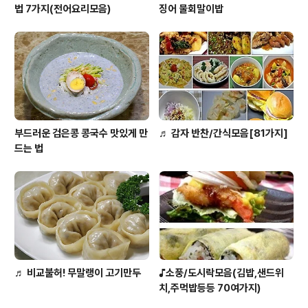
법 7가지(전어요리모음)
징어 물회말이밥
부드러운 검은콩 콩국수 맛있게 만
♬ 감자 반찬/간식모음[81가지]
드는 법
♬ 비교불허! 무말랭이 고기만두
♪소풍/도시락모음(김밥,샌드위
치,주먹밥등등 70여가지)