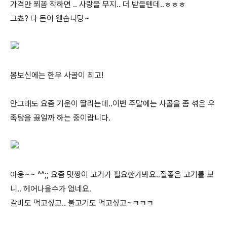
가격만 쬐꼼 착하면 .. 사랑을 무지.. 더 받을텐데..ㅎㅎㅎ
그쵸? 다 돈이 웬숩니당~
몸보신에는 한우 사골이 최고!
안그래도 요즘 기운이 딸리는데..이번 주말에는 사골을 좀 섞은 우
족탕을 끓일까 하는 중이랍니다.
아웅~~ ^^;; 요즘 맛짱이 고기가 필요한가봐요..질좋은 고기를 보
니.. 헤어나올수가 없네요.
갈비도 먹고싶고.. 불고기도 먹고싶고~ㅋㅋㅋ