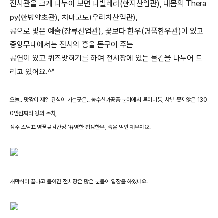
전시관을 크게 나누어 보면 나빌레라(한지산업관), 내몸의 Thera
py(한방약초관), 차마고도(우리차산업관),
콩으로 빛은 예술(장류산업관), 꽃보다 한우(명품한우관)이 있고
중앙무대에서는 전시의 흥을 돋구어 주는
공연이 있고 퀴즈맞히기를 하여 전시장에 있는 물건을 나누어 드
리고 있어요.^^
오늘.. 맛짱이 제일 관심이 가는곳은.. 농수산가공품 분야에서 루이비통
,
샤넬 못지않은
130
0
만원짜리 왕의 녹차
,
상주 스님표 명품곶감간장 '유명한 횡성한우, 쑥을 먹인 애우예요.
개막식이 끝나고 들어간 전시장은 많은 분들이 입장을 하였네요.