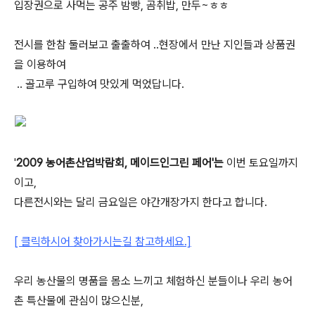
입장권으로 사먹는 공주 밤빵, 곰취밥, 만두~ㅎㅎ
전시를 한참 둘러보고 출출하여 ..현장에서 만난 지인들과 상품권
을 이용하여
.. 골고루 구입하여 맛있게 먹었답니다.
'
2009
농어촌산업박람회, 메이드인그린 페어'는
이번 토요일까지
이고,
다른전시와는 달리 금요일은 야간개장가지 한다고 합니다.
[ 클릭하시어 찾아가시는길 참고하세요.]
우리 농산물의 명품을 몸소 느끼고 체험하신 분들이나 우리 농어
촌 특산물에 관심이 많으신분,