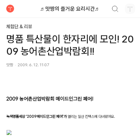
검색하기
♬맛짱의 즐거운 요리시간♬
티스토리
체험단 & 리뷰
명품 특산물이 한자리에 모인! 20
09 농어촌산업박람회!!
맛짱
2009. 6. 12. 11:07
2009
농어촌산업박람회 메이드인그린 페어!
녹색명품세상 ‘
2009
메이드인그린 페어’가
열리는 일산 킨텍스에 다녀왔어요.