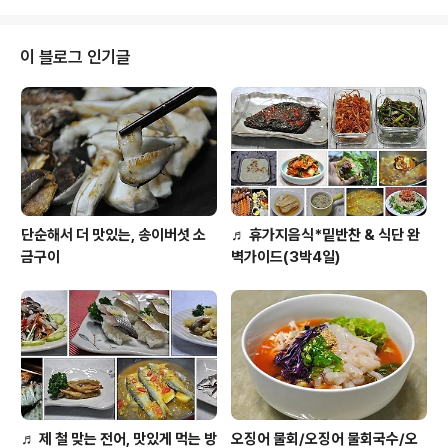
서는 해양왕국 탐험관이 있어 눈으로 보고 즐..
벌에서 조개와 바지락들을 잡으며 체험을 할 수 있답니다. 바닷물이 들어온 상
태랍니다. 시간을 잘 맞추면 아이들에게 여러가지 신비의 자연현상을 보여줄수
있어요. 누에섬 등대전망대 아이와 함께가서 어촌박물관을 돌아보시고.. 물때를
이 블로그 인기글
맞추면 바닷길이 열리는 시간에는 바닷길을 건너 등대섬에 들어가 전망대에 들
어가 체험을하고 갯벗체험..
단순해서 더 맛있는, 송이버섯 소
♬ 휴가지음식*밑반찬 & 식단 완
금구이
벽가이드(3박4일)
♬ 제 철 맞는 전어, 맛있게 먹는 방
오징어 물회/오징어 물회국수/오