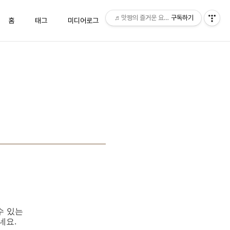
♬맛짱의 즐거운 요리시간♬
구독하기
홈
태그
미디어로그
위치로그
방명록
수 있는
네요.