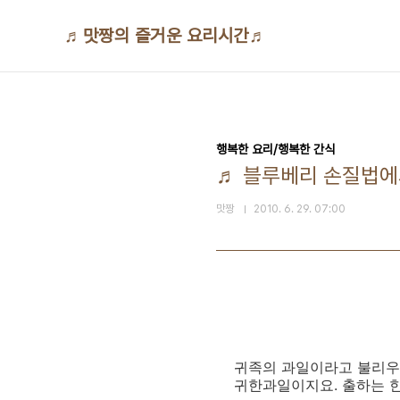
본문 바로가기
♬맛짱의 즐거운 요리시간♬
행복한 요리/행복한 간식
♬ 블루베리 손질법에
맛짱
2010. 6. 29. 07:00
귀족의 과일이라고 불리우
귀한과일이지요. 출하는 