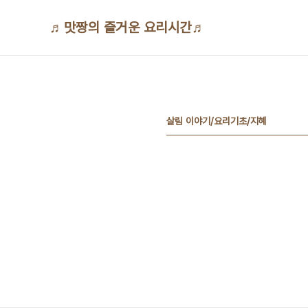
본문 바로가기
♬맛짱의 즐거운 요리시간♬
살림 이야기/요리기초/지혜