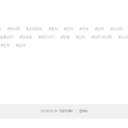
고
레시피
초대요리
음식
간식
리뷰
요리
도시락
일품요리
정성원
돼지고기
맛짱
김치
요리·레시피
도시
안주
감자
DESIGN BY
TISTORY
관리자