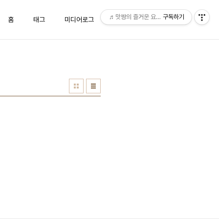
♬맛짱의 즐거운 요리시간♬
구독하기
홈
태그
미디어로그
위치로그
방명록