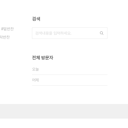
검색
밑반찬
락반찬
전체 방문자
오늘
어제