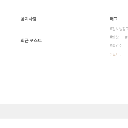
공지사항
태그
김치냉장
반찬
최근 포스트
술안주
더보기