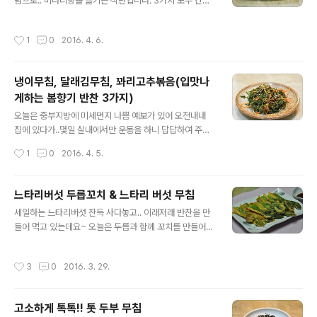
나물 3종을 포스팅합니다. [요리상식] ♬ 봄철 춘곤증에
념으로.. 미나리향을 즐기는 식단입니다. 3가지 모두 간단
도움되는 봄나물 10가지[참고]♬ 중금속 배출(황사,미세
히 만들수 있는 메뉴이니, 봄나물 밥상을 차릴때 참고하여
먼지)에 도움되는 요리 레시피 모음 ◈ 봄나물 3종..한가지
보시길요. [요리상식] ♬ 봄철 춘곤증에 도움되는 봄나물 1
작성시간
1
0
2016. 4. 6.
양념으로 정복! ◈ 야생 두릅과..
0가지[참고]♬ 중금속 배출(황사,미세먼지)에 도움되는 요
리 레시피 모음 ◈ 미나리전(달걀 미나리전) & 생미나리무
침 ◈ 짤막한 미나리입니다. 일명 순천 미나리라고도 하는
냉이무침, 달래김무침, 꽈리고추볶음(입맛나
데요.생으로 먹어도 부드럽고. 살짝 데쳐서 나물로 먹어도
게하는 봄향기 반찬 3가지)
아주 맛나답니다. [재료]미나리 100그램, 달걀 3개, 죽염 1
글 내용
차스푼, 깨소금, 다진당근, 먼저 미나리를 생으로 양념을 한
오늘은 중부지방에 미세먼지 나쁨 예보가 있어 오전내내
생절이입니다. 겉절이라 해도 되고, 샐러드라 해도 무방하
집에 있다가..몇일 실내에서만 운동을 하니 답답하여 주말
겠습니다. 깨끗이 손질한 미나리는 5센치 정도의 길이로
농장 텃밭에 들려 물주고, 시장에 들려 달래와 꽈리고추 구
작성시간
1
0
2016. 4. 5.
잘라 주시고, 오이는..
입하고, 시골에서 캐 온 냉이로 만든 봄향기 반찬 3가지 입
니다. 입 맛 제대로 내주는 반찬 3종세트 포스팅 들어 갑니
다. [요리상식] ♬ 봄철 춘곤증에 도움되는 봄나물 10가지
느타리버섯 두릅꼬치 & 느타리 버섯 무침
[참고]♪소풍&나들이 도시락모음(김밥,샌드위치,주먹밥등
글 내용
세일하는 느타리버섯 잔득 사다놓고.. 이래저래 반찬을 만
등) [참고]♬ 중금속 배출(황사,미세먼지)에 도움되는 요리
들어 먹고 있는데요~ 오늘은 두릅과 함께 꼬치를 만들어
레시피 모음 ◈ 입맛나게 하는 봄향기 반찬 3가지 ◈ [재
보았습니다. 딱 3꼬치 만들어 저녁상에 올렸네요. [참고]꽃
료]꽈리고추 230그램, 잔멸치 2분의1컵, 간장 2~3숟가
게 암수구별과 손질법에서 꽂게요리 모음 레시피까지~ [참
락, 조청 2숟가락, 깨소금 꽈리고추는 자주 만들어 먹는 것
작성시간
3
0
2016. 3. 29.
고]♪소풍&나들이 도시락모음(김밥,샌드위치,주먹밥등등)
이죠? 맛짱네도 만만하게 만들어 먹는 빝반찬중에 하나지
[참고]♬ 중금속 배출(황사)에 도움되는 요리 레시피 모음
만,요래 만들어 놓으면 ..
◈ 느타리버섯 두릅꼬치 & 느타리 버섯 무침 ◈ [재료] 두
고소하게 톡톡!! 톳 두부 무침
릅 11뿌리, 느타리버섯, 달걀 1개, 부침가루, 쌀눈유 먼저
글 내용