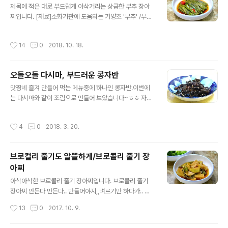
시래기요리모음[참고]♬ 도시락 365일/1식3찬 매일도시
제목에 적은 대로 부드럽게 아삭거리는 상큼한 부추 장아
락/도시락모음 101가지 ◈ 일주일이 편해지는 든든한 밑
찌입니다. [재료]소화기관에 도움되는 기양초 '부추' /부추
반찬 3가지 ◈ 첫번째 반찬은 언제 만들어도 만만한 영양
요리 '부드럽게'라는 단어와 '아삭하다'는 단어가 상충이 되
만점 콩조림입니다.서리태와, 노란콩, 생땅콩을 섞어서 만
지만,요것이 드셔보시면 .. 단어가 그대로 느껴지는 맛의 부
작성시간
14
0
2018. 10. 18.
들었습니다. 생땅콩은 소금물에 삶아 덟은 맛을..
추 장아찌입니다. 텃밭에서 수확한 부추로 만든 부추 장아
찌 자세한 포스팅입니다. [참고]혈액을 깨끗하게 해주는
무/무와 무청 시래기요리모음[참고]♬ 도시락 365일/1식
오돌오돌 다시마, 부드러운 콩자반
3찬 매일도시락/도시락모음 101가지 ◈ 부드럽게 아삭거
글 내용
리는 상큼한 부추장아찌 ◈ 텃밭에서 수확한 부추입니다.
맛짱네 즐겨 만들어 먹는 메뉴중에 하나인 콩자반.이번에
얼마 안되는 양인데도 다듬느라 시간 꽤 걸렸습니다. 부추
는 다시마와 같이 조림으로 만들어 보았습니다~ㅎㅎ 자주
는 향이 독특하면서 '기양초라' 할만큼 원기회복에 효과가
만드는 것이라.. 요리조리 변화를 주면서 만들고 있답니다.
있으며, 부추의 A,B1,B2,C와 카로틴이 들어 있고 철분도
다시마는 잘못 조림을 하면 질겨서.. 이가 안좋은 분들은 드
작성시간
4
0
2018. 3. 20.
다른채소에 비해 많은 편이라 ..
시기 어려운데요.질기지 않게 부담없이 먹을 정도의 다시
마 질감을 만드는 방법 같이 포스팅합니다.^^ [참고]혈액을
깨끗하게 해주는 무/무와 무청 시래기요리모음[참고]♬ 도
브로컬리 줄기도 알뜰하게/브로콜리 줄기 장
시락 365일/1식3찬 매일도시락/도시락모음 101가지 ◈
아찌
오돌오돌 다시마, 부드러운 콩자반 ◈ [재료]뷸란콩 370
글 내용
그램, 간장 5숟가락, 쌀엿3숟가락, 설탕 2분의 1숟가락, 맛
아삭아삭한 브로콜리 줄기 장아찌입니다. 브로콜리 줄기
술 2숟가락,다시마 5*7 12개, 물 4컵, 깨소금. [조림] 땅
장아찌 만든다 만든다.. 만들어야지,,벼르기만 하다가.. 이
콩이 들어간 서리태 콩자반 위에도 적었지만. 콩자반을 자
제서야 만들어 소개를 하게 되었습니다. ㅎㅎ 줄기 장아찌
작성시간
13
0
2017. 10. 9.
주 만드는 것이..
는 적당히 아삭아삭.. 밥반찬이 됩니당. ㅎㅎ 대표적인 수퍼
푸드 브로콜리. 브로콜리는 꽃봉오리인 송이와 잎에서 줄