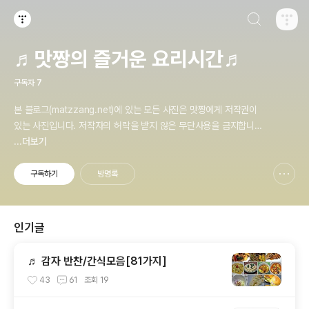
검색하기
티스토리
♬맛짱의 즐거운 요리시간♬
구독자
7
본 블로그(matzzang.net)에 있는 모든 사진은 맛짱에게 저작권이
있는 사진입니다. 저작자의 허락을 받지 않은 무단사용을 금지합니다.
문의: rainbow_21@hanmail.net
...더보기
구독하기
방명록
신고하기 레이어
열기
인기글
♬ 감자 반찬/간식모음[81가지]
43
61
조회
19