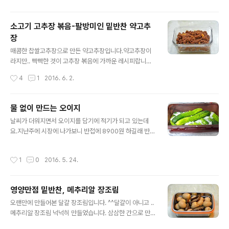
추 무름(무릇).매콤하고 부드러운 꽈리고추와 새우젓의 만
남으로 만들어진 소박한 밑반찬이랍니다. [추석밥상]자신
소고기 고추장 볶음-팔방미인 밑반찬 약고추
있게 만드는 추석음식 [참고]숙취해소,간을 보호해주는 명
장
태*황태 알고드세요~^^ [참고]♬ 도시락 365일/1식3찬
글 내용
매일도시락/도시락모음 101가지 ◈ 고추무름(무릇)/꽈리
매콤한 찹쌀고추장으로 만든 약고추장입니다.약고추장이
고추 새우젓조림 ◈ [재료] 꽈리고추 100그램, 새우젓-육
라지만.. 빡빡한 것이 고추장 볶음에 가까운 레시피랍니다.
젓 1숟가락, 기름 1숟가락반, 다진마늘2분의1숟가락, 마른
^^ 만들어 두면 ..효자 밑반찬이 되는 약고추자 간단히 포스
작성시간
4
1
2016. 6. 2.
고추 1개, 물 1컵 꽈..
팅합니다. [요리상식] ♬ 봄철 춘곤증에 도움되는 봄나물 1
0가지[참고]♬ 중금속 배출(황사,미세먼지)에 도움되는 요
리 레시피 모음 ◈ 약고추장(소고기 고추장 볶음) ◈ [재
물 없이 만드는 오이지
료] 소고기 910그램, 다진마늘 3~4숟가락, 다진파, 설탕
글 내용
날씨가 더워지면서 오이지를 담기에 적기가 되고 있는데
2숟가락, 참기름 5~6숟가락, 간장 3숟가락,매운 찹쌀 고
요.지난주에 시장에 나가보니 반접에 8900원 하길래 반접
추장 2컵 반~, 꿀, 호두 한컵, 잣 [저장반찬] 마른 오징어로
사왔습니다. 그리고 물없이 담그는 오이지를 담구었네요.
만든 고추장 볶음(오징어 약고추장) 고기는 시누이가 가져
가끔 물없이 담그는 오이지가 어렵다 하시는 분들이 계시
왔네요. 반은 미리 구입하여 냉동을 하였던 것이고,반은 전
작성시간
1
0
2016. 5. 24.
기에 다시 한번 올려 봅니다. 어깨에 통증이 있는 관계로..
날 구입하여 냉장을 하였던 것이라고 하네요. 꽁꽁 얼을 고
설명은 간단히 적습니다.혹시나 의문 사항이나 궁금한점은
기는 냉장고에..
댓글로 달아주시면 추가 설명 하도록 하겠습니다. [요리상
영양만점 밑반찬, 메추리알 장조림
식] ♬ 봄철 춘곤증에 도움되는 봄나물 10가지[참고]♬ 중
글 내용
금속 배출(황사,미세먼지)에 도움되는 요리 레시피 모음 ◈
오랜만에 만들어본 달걀 장조림입니다. ^^달걀이 아니고 ..
물 없이 만드는 오이지 ◈ 오이는 깨끗이 ��어 주세요.
메추리알 장조림 넉넉히 만들었습니다. 삼삼한 간으로 만
오이 끝에 꽃이 달려 있으면 다 떼어 내는 것이 좋습니다.소
들어 더 맛있는 영양만점 밑반찬, 메추리알 장조림 포스팅