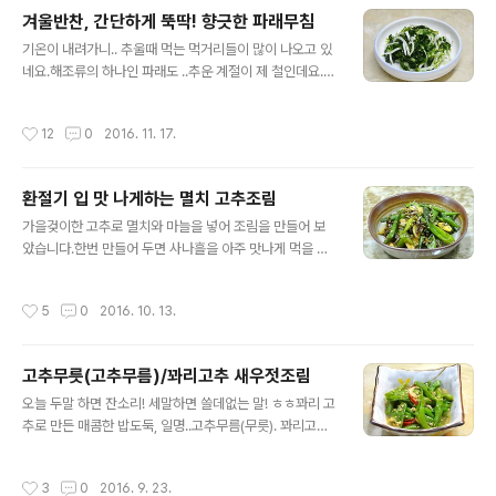
기까지 영양 성분이 탁월하여 어느하나 먹지 못하는 것이
겨울반찬, 간단하게 뚝딱! 향긋한 파래무침
없는데요. 오늘은 브로콜리를 줄기로 장아찌 만드는 법과
글 내용
기온이 내려가니.. 추울때 먹는 먹거리들이 많이 나오고 있
무수분 손질법 자세한 포스팅 합니다. [참고]♪ 명절(추석,
네요.해조류의 하나인 파래도 ..추운 계절이 제 철인데요.
설날)요리모음/재활용요리모음 [참고]혈액을 깨끗하게 해
마트에 가서 보고 반가워 한팩 집어 왔네요. 무채를 넣어 뚝
주는 무/무와 무청 시래기요리모음[참고]♬ 도시락 365
딱 만들어 먹는 건강 반찬 파래무침입니다. [참고] 면역력
일/1식3찬 매일도시락/도시락모음 101가지 ◈ 브로콜리
작성시간
12
0
2016. 11. 17.
강화에 도움주는 채소 - 깻잎 * 깻잎 요리모음 [참고]체력
줄기 장아찌&브로콜리 손질법/무수분찜 ◈(브로콜리 줄
을 보강하고 풍을 다스리는 표고버섯요리 [참고]♪김치백
기/브로콜리대궁/브로콜리대궁..이하 브로콜리..
서-재료고르기/김장*사계절김치&김치요리모음 ◈ 간단
환절기 입 맛 나게하는 멸치 고추조림
하게 뚝딱! 향긋한 파래무침 ◈ 한팩에 파래 뭉치 3개가 들
글 내용
어 있습니다. 중량은 재보지 않았는데.. 거의 비숫하지 않을
가을겆이한 고추로 멸치와 마늘을 넣어 조림을 만들어 보
까 하는 생각입니다. ㅎㅎ [재료] 무 400그램, 파래 1팩, 죽
았습니다.한번 만들어 두면 사나흘을 아주 맛나게 먹을 수
염 3분의2숟가락, 다진마늘 1차스푼, 3배식초, 배실청 요
있고요. 살작 짭쪼롬한 것이 입맛을 돋구어 주는 역활을 하
즘 채소 값이 좀 비싸지요. 반짝 세일하는 무를 구입하였어
네요.맵지 않은 고추로 만든 조림반찬 포스팅 들어 갑니다.
작성시간
5
0
2016. 10. 13.
요. * 무대신 ..
^^ [참고] 면역력강화에 도움주는 채소 - 깻잎 * 깻잎 요리
모음 [참고]체력을 보강하고 풍을 다스리는 표고버섯요리
[참고]♪김치백서-재료고르기/김장*사계절김치&김치요
고추무릇(고추무름)/꽈리고추 새우젓조림
리모음 ◈ 입 맛 나게하는 멸치 고추조림 ◈ [재료]맵지 않
글 내용
은 고추 한대접, 멸치 50그램, 양조간장 3~4숟가락, 집간
오늘 두말 하면 잔소리! 세말하면 쓸데없는 말! ㅎㅎ꽈리 고
장 3숟가락, 조청 3숟가락, 물 10숟가락, 깨소금 [볶음] 매
추로 만든 매콤한 밥도둑, 일명..고추무름(무릇). 꽈리고추
콤한 청양고추 멸치볶음 맛짱네 텃밭 근처에서 판매하는것
새우젓조림을 소개합니다. 무릇이라는 말이 생소할수도 있
은 구입하였어요.고추는 맵지 않은 고추이고요. 가을겆이
는데.. 어디 사투리인지.. 푹익펴서 만든것을 무름(무릇)이
작성시간
3
0
2016. 9. 23.
한 고추라 크기도 작습니다..
라고 하더만요. 오늘은 꽈리 고추를 푹 익혀서 만든 꽈리고