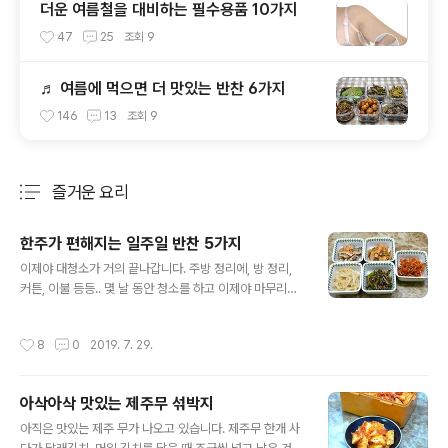
더운 여름철을 대비하는 필수용품 10가지
47
25
조회
9
♬ 여름에 먹으면 더 맛있는 반찬 6가지
146
13
조회
9
즐거운 요리
분류 전체보기
주요 글 목록
한주가 편해지는 일주일 반찬 5가지
글 내용
이제야 대청소가 거의 끝나갑니다. 주방 정리에, 방 정리,
커튼, 이불 등등.. 몇 날 동안 청소를 하고 이제야 마무리네
요. 이제, 모아놓은 옷을 정리하여 기부하기 위해 박스에 담
아두고, 한동안 바쁠것 같아 일주일 반찬을 만들어 두었습
작성시간
8
0
2019. 7. 29.
니다.^^ 자주 만들어 먹는 반찬들이라 만드는 과정을 패스
하고, 완성컷만 담아 보았습니다. 꽈리고추 멸치볶음, 감자
채볶음, 어묵조림, 버섯볶음, 오징어채 무침. 이렇게 5종 반
아삭아삭 맛있는 제주무 섞박지
찬입니다. [요리 tip]♬ 휴가지휴가지 음식*밑반찬 & 완벽
글 내용
식단 가이드 [농산물 정보]옥수수 맛있게 삶는법 (옥수수
아직은 맛있는 제주 무가 나오고 있습니다. 제주무 한개 사