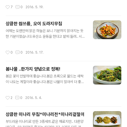
금은 천일염으로.. 오이 열개에 천일염 1컵 정도를 생각하
팅합니다. [요리상식] ♬ 봄철 춘곤증에 도움되는 봄나물 1
작성시간
7
0
2016. 5. 19.
시면 되고, 설탕은 오이 50개..
0가지 [요리상식] ♬ 봄철 춘곤증에 도움되는 봄나물 10
가지[참고]♬ 중금속 배출(황사,미세먼지)에 도움되는 요
리 레시피 모음 ◈ 영양만점 밑반찬, 메추리알 장조림 ◈
상큼한 쌉쓰름, 오이 도라지무침
[재료] 물 1리터, 간장 1컵 ~, 도라지 3분의1컵, 마른표고
글 내용
버섯 한줌, 메추리알100개 세일하는 메추리알. 유통기한
어제는 오랜만에 맑은 하늘은 보니 기분까지 맑아지는 듯
도 넉넉하여 5판 사왔습니다.메추리알 1판에 20개 들어
한 기분이였습니다.유산소 운동을 한다고 밭에 들려.. 시장
있으니 모두 100개가 된답니다. 찬물에 굵은 소금 수북히
에 가서 오이와 도라지를 구입하여 들어 왔네요. 쌉싸름맛
한숟가락 넣고 메추리알을 넣은 후에 .. 나무주걱으로 저어
이 특징인 도라지와 아삭한 오이의 만남.나른한 봄날 먹으
작성시간
0
0
2016. 5. 17.
가면 가열을 하였습니..
면 더 맛있는 도라지 오이 무침 .. 포스팅 들어갑니다. [요리
상식] ♬ 봄철 춘곤증에 도움되는 봄나물 10가지[참고]♬
중금속 배출(황사,미세먼지)에 도움되는 요리 레시피 모음
봄나물 ..한가지 양념으로 정복!
◈ 상큼한 쌉쓰름, 오이 도라지무침 ◈ [재료] 도라지1그
글 내용
램, 오이1개, 마늘고추장 2숟가락, 유기농설탕 2분의1숟가
봄은 꽃이 만발하여 좋습니다.봄은 초록으로 물드는 새싹
락, 3배식초1~2숟가락, 파, 깨소금 도라지는 껍질을 벗기
이 나오는 계절이라 좋습니다.봄은 나물이 많아서 더 좋습
지 않은 것은 구입하였고요.집에서 껍질을 벗긴후에 먹기
니다. ㅎㅎ 적다보니 우째 어린아이가 대답을 하는 것 마냥
좋은 크기로 자르고 죽염 넣어 주물주물.. 밑간을 베이게 하
적고 있는데요.어찌까나 봄은 아름다운 계절이라 참 좋은
작성시간
2
0
2016. 5. 4.
는 정도로 하였습니다...
것 같습니다. 갖가지 나물로 봄식탁을 채워주는 봄나물.남
쪽으로부터 부지런히 올라오는데요. 봄나물 대부분은 새콤
한 초고추장으로 양념을 하는데요. 오늘은 미리 만들어 놓
상큼한 미나리 무침*미나리전*미나리겉절이
으면 .. 봄이 다가도록 .. 아니 반찬을 할때 편해지는 양념장
글 내용
만드는 법과눈개승마(삼나물), 엄나무순, 두릅나물 무침 봄
부드러운 미나리로 만든 3종세트.같은 재료지만.. 다른양