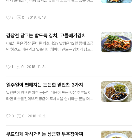
영양*보관법) ◈ 한주가 편해지는 일주일 반찬 ◈ 오징어
다가 달래김치, 머위 김치를 담을 때 조금씩 넣고 남은 것으
채는 마늘 고추장, 마요네즈, 조청, 해바라기씨, 파슬리가
로는 섞박지를 만들었습니다. 휘리릭 만드는 석박지 자세
루, 깨소금을 넣어 조물조물 무침을 하였습니다. 요래 빨갛
한 포스팅입니다. 같은 무인데 깍두기로 담지 무신 섞박지?
작성시간
2
0
2019. 4. 19.
게 양념이 되..
하시려나요? ㅎㅎ 지난번 방송에 충무김밥과 먹는 석박지
가 생각이 나서리~ㅎㅎ 깍두기 대신 섞박지를 만들어 보았
습니다. 양념은 깍두기와 똑같습니다. 휘리릭 만드는 제주
김장전 담그는 밥도둑 김치, 고돌빼기김치
무 석박지 포스팅입니다. [절여서 만드는 양파김치] 웰빙
글 내용
아삭한 햇 양파 김치(양파김치) [생활속 지혜] 저장마늘 가
야호님들은 김장 준비들 하셨나요? 맛짱은 12월 쯤에 조금
을까지 썩지 않게 보관하는 법 [장아찌] 부드럽게 아삭 거
만 하려고 마음먹고 있습니다.해마다 만드는 김치가 남으
리는 상큼한 부추장아찌 ◈ 아삭아삭 맛있는 제주무 섞박
니.. 이제는 조금씩만 하고.. 먹고 싶을때 조금씩 만들어 먹
지 ◈ [재료] 제주무 1200그램, 굵은소금 1숟가락, 다진
으려고 해요. ㅎㅎ 김장철이 돌아오는 요즘 김장전 밥도둑
작성시간
1
0
2018. 11. 3.
마늘 3숟가락, 다진 생강 2..
김치인 고돌빼기 김치를 만들었습니다.고돌빼기가 도착하
자마가, 쪽파 한단 사다 넣고 맛나게 만들었답니다. 제 철
맞은 고돌빼기 김치 맛있게 만드는 법 포스팅합니다. ^^
일주일이 편해지는 든든한 밑반찬 3가지
[참고]♪김치백서-재료고르기/김장*사계절김치&김치요
글 내용
리모음 [참고]혈액을 깨끗하게 해주는 무/무와 무청 시래기
밑반찬이 있으면 아주 든든한 마음이 드는 것은 주부들 이
요리모음[참고]♬ 도시락 365일/1식3찬 매일도시락/도
라면 비슷할건데요.맛짱같이 도시락을 준비하는 분들 더
시락모음 101가지 ◈ 김장전 담그는 밥도둑 김치, 고돌빼
그럴것 같다는 생각입니다.맛짱도 뭐가 그리 바쁜지 매일
기김치(쪽파 고돌빼기 김치) ◈ [재료] 고돌빼기 2키로, 생
매일 바쁘다는~ㅜㅜ이렇게 한주가 바쁘니 일주일 동안 먹
작성시간
3
0
2018. 11. 2.
젓 1컵 3분의2~, 고추가루, 다..
을 밑반찬 넉넉히 만들어 보았습니다. 넉넉한 양의 반찬을
만들어 반찬그릇을 채워 놓으니.. 마음까지 든든 한것이 뿌
듯합니다. 가끔 만드는 것들이라 과정샷을 줄여서 간단 포
부드럽게 아삭거리는 상큼한 부추장아찌
스팅 합니다. [참고]혈액을 깨끗하게 해주는 무/무와 무청
글 내용