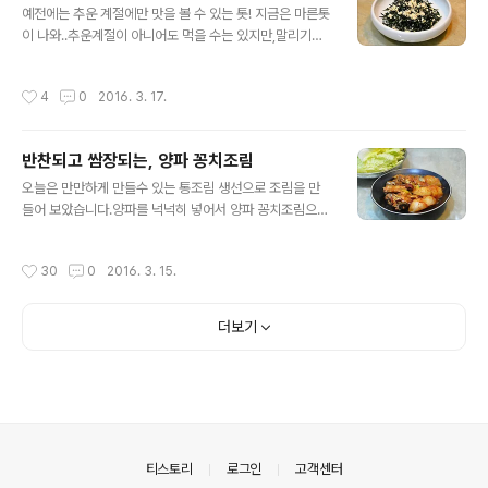
두릅 손질부터 했습니다. [요리의기초] 봄나물의 황제 두
예전에는 추운 계절에만 맛을 볼 수 있는 톳! 지금은 마른톳
릅, 두릅의 종류와 영양 & 요리 두릅을 다듬어서~ [요리ti
이 나와..추운계절이 아니어도 먹을 수는 있지만,말리기전
p] 삼겹살 두릅구이(자연산 두릅구이와 엄나무순 구이) 반
톳과는 맛이 완전 다르답니다. 이제 날씨가 서서히 따뜻해
으로 갈라주세요. 소금을 넣은 물에 살짝 데치고.. 찬물에
지고 바다수온이 올라가면 해조류의 계절은 다시 겨울을
작성시간
4
0
2016. 3. 17.
헹구고 물기를 제거..
기약하며 끝이 나는데요.아직은 맛을 볼수 있는 시기가 조
금 남아 있답니다. 뭣이든 제 철에 나오는 것을 먹는 것이
제일 좋다는 개인적인 생각.. 많은 분들이 같은 생각이겠지
반찬되고 쌈장되는, 양파 꽁치조림
요? ^^제 철에 나오는 식재료 많이 사랑하여 주시는 것이
글 내용
건강에도 도움이 된다는 말씀 적으면서 간단한 포스팅 들
오늘은 만만하게 만들수 있는 통조림 생선으로 조림을 만
어갑니다. [참고]혈액을 깨끗하게 해주는 무/무와 무청 시
들어 보았습니다.양파를 넉넉히 넣어서 양파 꽁치조림으로
래기요리모음[참고] 건강 도우미 호박(단호박*늙은호박*
이름을 붇인 어제 반찬입니다. ^^ 양파 꽁치조림은 반찬으
애호박)/호박요리모음 ◈ 고소하게 톡톡!! 두부 톳 무침 ◈
로.. 쌈장으로.. 다양한 밥도둑이 되는 조림이랍니다. ^^ [농
작성시간
30
0
2016. 3. 15.
[재료] 두부 100그램(죽염 ..
산물정보] 모세혈관을 튼튼하게 해주는 건강양파 [참고]혈
액을 깨끗하게 해주는 무/무와 무청 시래기요리모음[참고]
건강 도우미 호박(단호박*늙은호박*애호박)/호박요리모
더보기
음 ◈ 양파 꽁치조림 ◈ [재료] 꽁치 통조림 1캔, 양파 3개,
대파 1대, 건고추 1개,조림장(꽁치 통조림 국물, 물 3분의1
컵, 다진마늘 1숟가락, 생강술 4~5숟가락, 간장 3숟가락,
조청 2~3숟가락) [찌개] 추억의 캠핑음식, 꽁치통조림 라
면찌개 다아시는 꽁치 통조림에서 꺼낸 꽁치입니다. 8토막
이 들어 있..
의안내
티스토리
로그인
고객센터