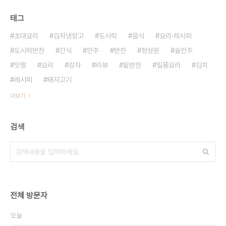
태그
초대요리
김치냉장고
도시락
음식
요리·레시피
도시락반찬
간식
안주
반찬
정성원
술안주
맛짱
요리
감자
리뷰
밑반찬
일품요리
김치
레시피
돼지고기
더보기
검색
전체 방문자
오늘