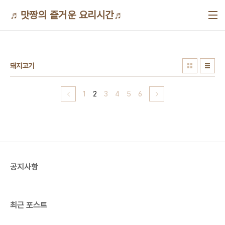
본문 바로가기
♬맛짱의 즐거운 요리시간♬
돼지고기
1
2
3
4
5
6
공지사항
최근 포스트