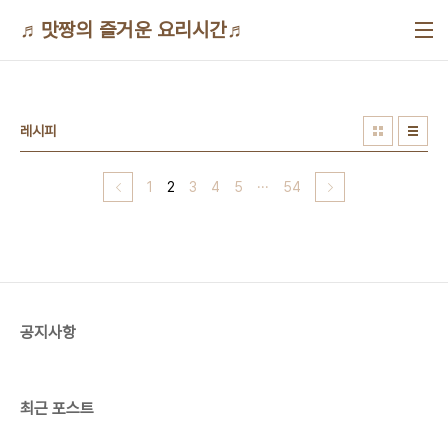
본문 바로가기
♬맛짱의 즐거운 요리시간♬
레시피
1
2
3
4
5
···
54
공지사항
최근 포스트