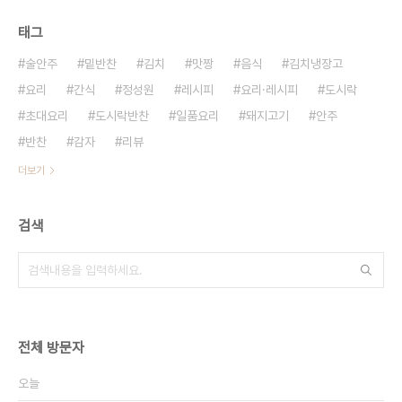
태그
술안주
밑반찬
김치
맛짱
음식
김치냉장고
요리
간식
정성원
레시피
요리·레시피
도시락
초대요리
도시락반찬
일품요리
돼지고기
안주
반찬
감자
리뷰
더보기
검색
전체 방문자
오늘