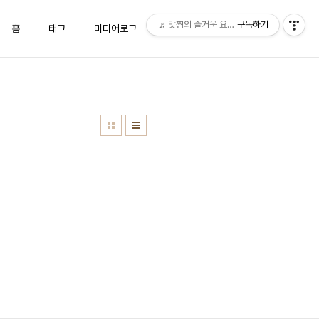
♬맛짱의 즐거운 요리시간♬
구독하기
홈
태그
미디어로그
위치로그
방명록