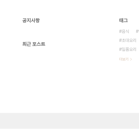
공지사항
태그
음식
초대요리
최근 포스트
일품요리
더보기