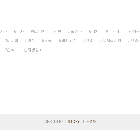
안주
감자
밑반찬
리뷰
술안주
김치
도시락
정성원
레시피
반찬
맛짱
돼지고기
요리
도시락반찬
요리
간식
김치냉장고
DESIGN BY
TISTORY
관리자