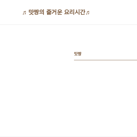
본문 바로가기
♬맛짱의 즐거운 요리시간♬
맛짱