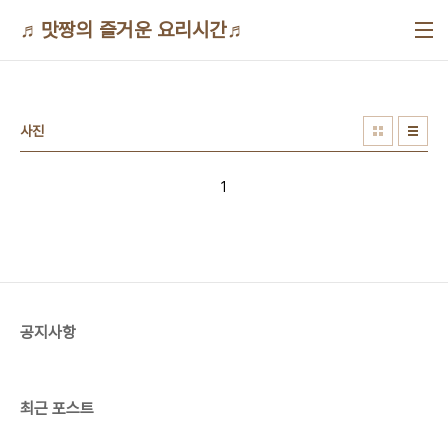
본문 바로가기
♬맛짱의 즐거운 요리시간♬
사진
1
공지사항
최근 포스트