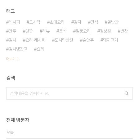
태그
레시피
도시락
초대요리
감자
간식
밑반찬
안주
맛짱
리뷰
음식
일품요리
정성원
반찬
김치
요리·레시피
도시락반찬
술안주
돼지고기
김치냉장고
요리
더보기
검색
전체 방문자
오늘