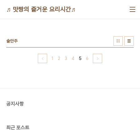
본문 바로가기
♬맛짱의 즐거운 요리시간♬
술안주
1
2
3
4
5
6
공지사항
최근 포스트