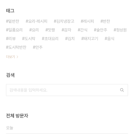
태그
밑반찬
요리·레시피
김치냉장고
레시피
반찬
일품요리
요리
맛짱
감자
간식
술안주
정성원
리뷰
도시락
초대요리
김치
돼지고기
음식
도시락반찬
안주
더보기
검색
전체 방문자
오늘