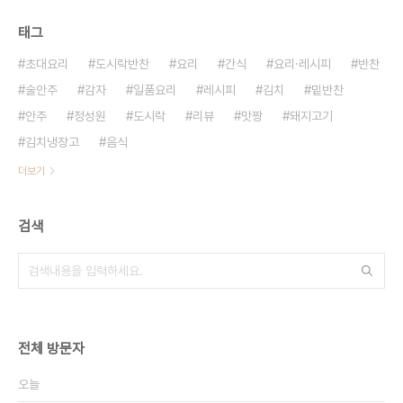
태그
초대요리
도시락반찬
요리
간식
요리·레시피
반찬
술안주
감자
일품요리
레시피
김치
밑반찬
안주
정성원
도시락
리뷰
맛짱
돼지고기
김치냉장고
음식
더보기
검색
전체 방문자
오늘