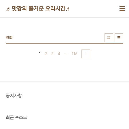
본문 바로가기
♬맛짱의 즐거운 요리시간♬
요리
1
2
3
4
···
116
공지사항
최근 포스트