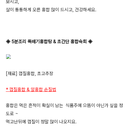
보시고,
살이 통통하게 오른 홍합 많이 드시고, 건강하세요.
◈ 5분조리 뚝배기홍합탕 & 초간단 홍합숙회 ◈
[재료] 껍질홍합, 초고추장
* 껍질홍합 & 알홍합 손질법
홍합은 먹은 흔적이 확실이 남는 식품주에 으뜸이 아닌가 싶을 정
도로 ~
먹고난뒤에 껍질이 정말 많이 나오지요.