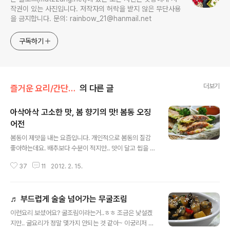
작권이 있는 사진입니다. 저작자의 허락을 받지 않은 무단사용
을 금지합니다. 문의: rainbow_21@hanmail.net
구독하기
더보기
즐거운 요리/간단한 반찬
의 다른 글
아삭아삭 고소한 맛, 봄 향기의 맛! 봄동 오징
어전
글 내용
봄동이 제맛을 내는 요즘입니다. 개인적으로 봄동의 질감
좋아하는데요. 배추보다 수분이 적지만.. 맛이 달고 씹을 수
록 고소하지요. 더군다나 착한가격이구요. 국이나 나물, 겉
37
11
2012. 2. 15.
절이, 부침, 샐러드 등의 다양한 요리에 응용이 가능하기때
문에 이때쯤이면 자주 먹는 편인데요~ 오늘은.. 오래전에
만들었었던.. 별미 봄동 오징어전을 만들었답니다. 간식으
♬ 부드럽게 술술 넘어가는 무굴조림
로 먹어도 좋고, 반찬으로 먹어도 좋은 봄동오징어전! 참고
글 내용
하여 즐거운 요리하시고 맛있게 드세요. ◈ 아삭아삭 고소
이런요리 보셨어요? 굴조림이라는거..ㅎㅎ 조금은 낯설겠
한 맛, 봄 향기의 맛! 봄동 오징어전 ◈ [재료] 봄동 10센정
지만.. 굴요리가 정말 몇가지 안되는 것 같아~ 이궁리저 궁