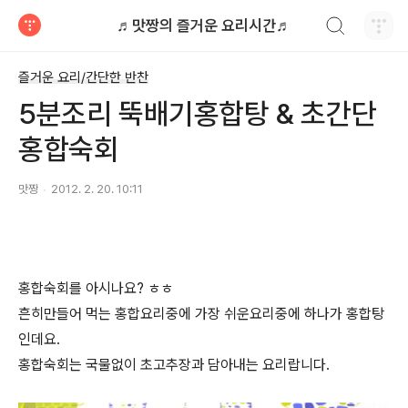
검색하기
♬맛짱의 즐거운 요리시간♬
티스토리
즐거운 요리/간단한 반찬
5분조리 뚝배기홍합탕 & 초간단
홍합숙회
맛짱
2012. 2. 20. 10:11
홍합숙회를 아시나요? ㅎㅎ
흔히만들어 먹는 홍합요리중에 가장 쉬운요리중에 하나가 홍합탕
인데요.
홍합숙회는 국물없이 초고추장과 담아내는 요리랍니다.