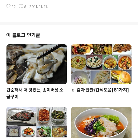
도의 길이잎 23개, 부침가루, 물, 부침기름 오징어 220그
리하다가.. 굴을 이용하여 조림을 만들어 보았어요. 결론이
램( 다진마늘 3분의1숟가락, 다진생강 2분의1차스푼, 소
22
6
2011. 11. 11.
궁금하시죠? 그 결론이라는거.. 맛이죠? ㅎ 맛이? 요거이
금, 후추가루 약간씩 ) 노랑*빨강 파프리카 30그램씩, 쪽
만들기 어렵지 않으니 꼭 만들어 보시라고 권하고 싶어요.
파 5뿌리, 청양..
아마도 연세드신분도.. 아이들도 좋아하지 않을까.. 하는 생
각입니다. ㅋ~ 동문서답이지요? 맛짱이 개인적으로 완전
반한맛이라는거.. 끝까지 동문서답이지만.. 아래로 쭈욱 내
이 블로그 인기글
려가면 맛이 보이니 참고하여 보세요~^^ ◈ 부드럽게 술
술 넘어가는 무굴조림 ◈ [재료] 무 2조각(지름 10cm*2
cm), 굴 400그램 청.홍고추 1개씩 물 1컵, 간장 2숟가락
반, 생강맛술 3숟가락, 조청 2숟가락, 레몬즙 1숟가락, 깨
소금 * 심..
단순해서 더 맛있는, 송이버섯 소
♬ 감자 반찬/간식모음[81가지]
금구이