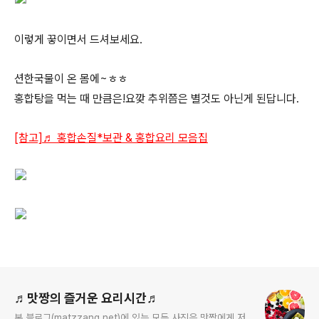
이렇게 끟이면서 드셔보세요.
션한국물이 온 몸에~ㅎㅎ
홍합탕을 먹는 때 만큼은!요깢 추위쯤은 별것도 아닌게 된답니다.
[참고]♬ 홍합손질*보관 & 홍합요리 모음집
로그 정보
♬맛짱의 즐거운 요리시간♬
본 블로그(matzzang.net)에 있는 모든 사진은 맛짱에게 저