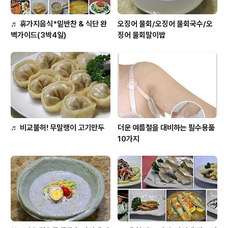
♬ 휴가지음식*밑반찬 & 식단 완
오징어 물회/오징어 물회국수/오
벽가이드(3박4일)
징어 물회말이밥
♬ 비교불허! 무말랭이 고기만두
더운 여름철을 대비하는 필수용품
10가지