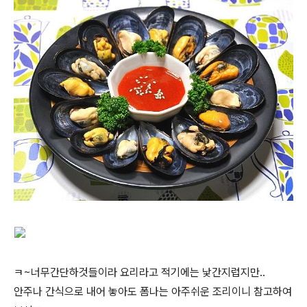
ㅋ~너무간단하것들이라 요리라고 적기에는 낯간지럽지만..
안주나 간식으로 내어 놓아도 폼나는 아주쉬운 조리이니 참고하여