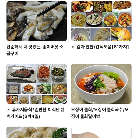
도로 ~ 먹고난뒤에 껍질이 정말 많이 나오지요. 요홍합은
추운겨울이 제철인데요.. 탕으로, 조림으로, 또는 다른요리
에 곁들이 식품으로 많이 들어가는데` 맛과 영양이 좋으면
착한가격으로 먹을 수 있다는 장점이 있어요. ..
단순해서 더 맛있는, 송이버섯 소
♬ 감자 반찬/간식모음[81가지]
금구이
♬ 휴가지음식*밑반찬 & 식단 완
오징어 물회/오징어 물회국수/오
벽가이드(3박4일)
징어 물회말이밥