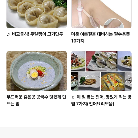
♬ 비교불허! 무말랭이 고기만두
더운 여름철을 대비하는 필수용품
10가지
부드러운 검은콩 콩국수 맛있게 만
♬ 제 철 맞는 전어, 맛있게 먹는 방
드는 법
법 7가지(전어요리모음)
의안내