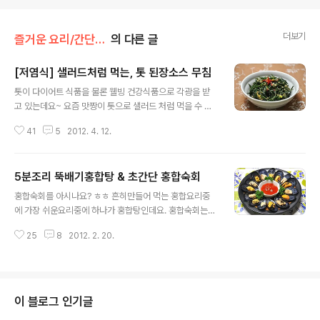
더보기
즐거운 요리/간단한 반찬
의 다른 글
[저염식] 샐러드처럼 먹는, 톳 된장소스 무침
글 내용
톳이 다이어트 식품을 물론 웰빙 건강식품으로 각광을 받
고 있는데요~ 요즘 맛짱이 톳으로 샐러드 처럼 먹을 수 있
는 무침을 만들어 먹고 있어요. 매일 꾸준이 조금씩 먹어서
41
5
2012. 4. 12.
그런지 효과가 제법..ㅎㅎ 몸이 조금 가벼워 지는 듯합니다.
맛짱이 반찬으로 샐러드처럼 먹을 수 있는 톳 된장소스 무
침 포스팅 합니다. ◈ [저염식] 샐러드처럼 먹는, 톳 된장소
5분조리 뚝배기홍합탕 & 초간단 홍합숙회
스 무침 ◈ [재료] 된장오렌지소스 1숟가락, 들깨가루 1숟
글 내용
가락반, 홍고추 약간 [된장소스 만드는 법 - 샐러드, 톳밥비
홍합숙회를 아시나요? ㅎㅎ 흔히만들어 먹는 홍합요리중
빔장으로 사용할 수 있는 양 ] 저염된장 3숟가락, 오렌지갈
에 가장 쉬운요리중에 하나가 홍합탕인데요. 홍합숙회는
은것 2분의1컵, 3배식초 1숟가락, 다진풋마늘 3숟가락, 홍
국물없이 초고추장과 담아내는 요리랍니다. ㅋ~너무간단
고추 다진것 * 저염식이 아닐경우... 집된장으로 간을 맞춘
25
8
2012. 2. 20.
하것들이라 요리라고 적기에는 낯간지럽지만.. 안주나 간
다. 물에 깨끗이 씻은뒤에 잡티를 제거하며 데쳐서 찬물에
식으로 내어 놓아도 폼나는 아주쉬운 조리이니 참고하여
헹구고 물..
보시고, 살이 통통하게 오른 홍합 많이 드시고, 건강하세요.
◈ 5분조리 뚝배기홍합탕 & 초간단 홍합숙회 ◈ [재료]
껍질홍합, 초고추장 * 껍질홍합 & 알홍합 손질법 홍합은
이 블로그 인기글
먹은 흔적이 확실이 남는 식품주에 으뜸이 아닌가 싶을 정