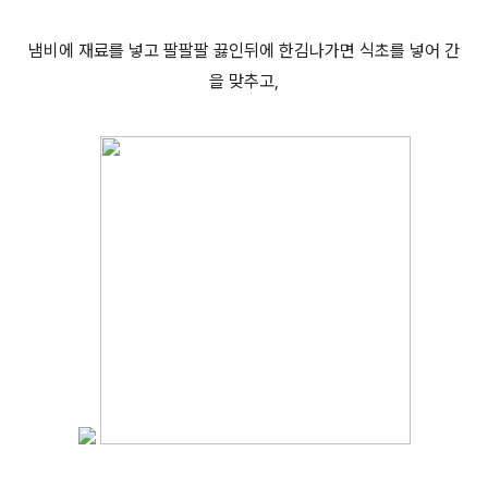
냄비에 재료를 넣고 팔팔팔 끓인뒤에 한김나가면 식초를 넣어 간
을 맞추고,