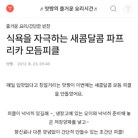
검색하기
♬맛짱의 즐거운 요리시간♬
티스토리
즐거운 요리/간단한 반찬
식욕을 자극하는 새콤달콤 파프
리카 모듬피클
맛짱
2012. 8. 23. 09:40
매일 입맛없다고 칭얼거리는 맛짱이 이번에는 새콤달콤 모듬 피클
을 만들었어요.
피클이 넉넉히 있길래 ~, 냉장고에 있는 오이와 넉넉히 준비해 놓
은 저장양파를 넣고~
향신료나 다른 양념없이 간단히 만들수 있는 초간단 피클!