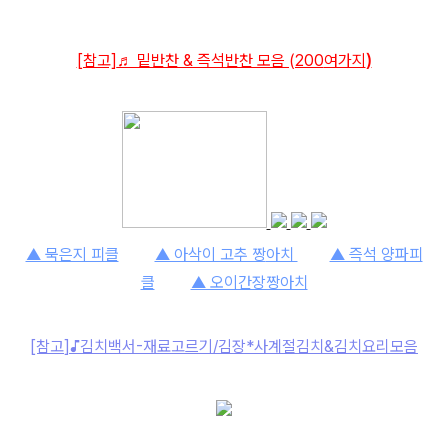
[참고]
♬ 밑반찬 & 즉석반찬 모음 (200
여가지
)
▲ 묵은지 피클
▲ 아삭이 고추 짱
아치
▲ 즉석 양파피
클
▲ 오이간장짱아치
[참고
]
♪김치백서-재료고르기/김장*사계절김치&김치요리모음