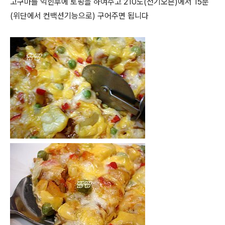
고구마를 익힌후에 토핑을 하여주고 210도(전기오븐)에서 15분
(위단에서 컨백션기능으로) 구어주면 됩니다