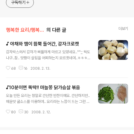
구독하기
더보기
행복한 요리/행복한 간식
의 다른 글
♪ 야채와 햄이 뜸뿍 들어간, 감자크로켓
글 내용
감자박스에서 감자가 삐둘하게 마르고 있었네요..^^;; 싹도
나구..참.. 맛짱이 살림을 어찌하는지 모르겟네여..ㅎㅎㅎ
싹난 감자를 골라내어 무엇을 할까하다가.. 주말에 영화를
68
16
2008. 2. 13.
보면서 먹을 감자야채크로켓을 만들기로 했어요. 이번에는
겉과 속을 따로 하지 않고 감자와 섞어서 만들어 보았답니
다. 맛짱 블로그에 보면 감자로 만든 반찬과 간식이 여러가
♪10분이면 뚝딱!! 마늘쫑 닭가슴살 볶음
지가 잇답니다. 관련 요리를 보시며려면 블로그 검색란에
글 내용
'감자'로 검색하면 많은 요리자료를 볼 수 있으니 참고하세
오늘 만든 요리는 정말로 간단한 반찬이예요. 간단하지만..
요. ◈ 야채와 햄이 뜸뿍 들어간, 감자크로켓 ◈ [재료]감
매운맛 굴소스를 이용하여.. 요리라는 느낌이 드는 그런 반
자 큰거 3개분량, 양파2분의1개, 완두콩통조림 3분의1컵,
찬이랍니다. 갑자기 오신 술손님에게 만들어 내어도 좋은
통조림옥수수 2분의1컵,포도씨유 카레 2수저(색이 없는
80
30
2008. 2. 12.
그런 반찬~! 매력만점의 간단요리랍니다. ^^ ◈ 10분이면
카레를 넣었어요), 햄 썰은거 2분의1컵, 슬라이스치즈 3~
뚝딱!! 마늘쫑 닭가슴살 볶음 ◈ [재료] 마늘쫑 1단, 볶은소
4장,소금 , 후추가..
금, 미강유, 매운맛 굴소스 5~6수저 닭가슴살 3쪽(생강즙
2수저, 다진마늘 3분의1티스푼, 청주1수저, 후추가루, 볶