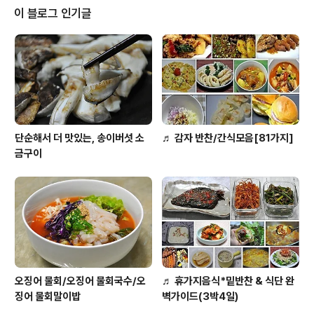
은소금2분의1티스푼, 녹말가루 3~4수저) 마늘쫑은 양족
이 블로그 인기글
끝을 잘라버리고, 대략 5센치정도의 길이로 자른다. 냉동
실에서 꺼낸 닭가슴살이 반정도 녹으면 마늘쫑과 비슷한
길이로 채를 썰어 양념하였다가 전분가루를 넣어 무친다.
팬에 기름을 두루고 닭살을 먼저 볶아서 익혀 따로 담아두
고, 마늘쫑은 팬에 기..
단순해서 더 맛있는, 송이버섯 소
♬ 감자 반찬/간식모음[81가지]
금구이
오징어 물회/오징어 물회국수/오
♬ 휴가지음식*밑반찬 & 식단 완
징어 물회말이밥
벽가이드(3박4일)