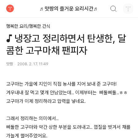
검색하기
♬맛짱의 즐거운 요리시간♬
티스토리
행복한 요리/행복한 간식
♪ 냉장고 정리하면서 탄생한, 달
콤한 고구마채 팬피자
맛짱
2008. 2. 17. 11:49
고구마는 가을에 지인이 직접 농사를 지어 보내 준 고구마!
겨우내내 잘 먹고 몇개 안남았는데.. 이제부터는 삐둘삐둘..ㅎㅎ
고구마가 이제 정리하라고 압력을 넣네요.
그래서 정리하는 의미에서..
삐둘한 고구마와 약간 상한 부분을 도려내고.. 껍질을 벗겨서 채를
가늘게 썰어주었어요.