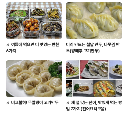
♬ 여름에 먹으면 더 맛있는 반찬
미리 만드는 설날 만두, 나뭇잎 만
6가지
두(양배추 고기만두)
♬ 비교불허! 무말랭이 고기만두
♬ 제 철 맞는 전어, 맛있게 먹는 방
법 7가지(전어요리모음)