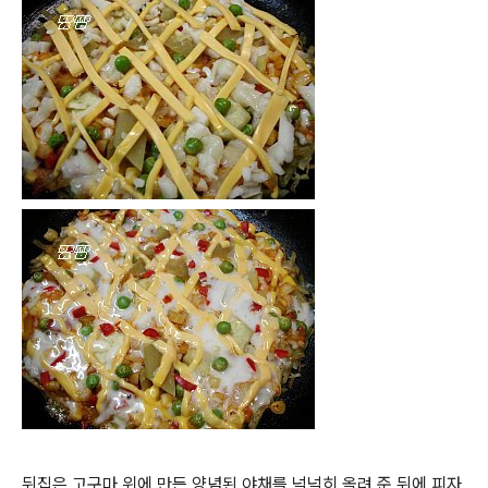
뒤집은 고구마 위에 만든 양념된 야채를 넉넉히 올려 준 뒤에 피자