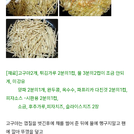
[재료]고구마2개, 튀김가루 2분의1컵, 물 3분의2컵이 조금 안되
게, 미강유
양파 2분의1개, 완두콩, 옥수수, 파프리카 다진것 2분의1컵,
피자소스 -시판용 2분의1컵,
소금, 후추가루,피자치즈, 슬라이스치즈 2장
고구마는 껍질을 벗긴후에 채를 썰어 준 뒤에 물에 행구지말고 팬
에 깔아 뚜껑을 덮고