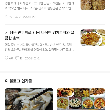
명절 차례나 제사를 지내고 나면 남는 각색전들.. 서너번 데
워 먹으면 별로 다시 먹고픈 생각이 한동안은 없지요. 만들
때 힘드는것에 비하면 너무 대접을 못받는 것 같아요. 여러
19
7
2008. 2. 10.
가진의 전이나 명절음식을 이용한 요리가 많이들 나와 잇
지만, 오늘은 색다르게 있는전 그대로 육수를 부어 불에 올
려 놓고 끓이면서 먹는 전골이랍니다. 모습은 소박하지만,
♬ 남은 만두피로 만든! 바삭한 김치피자와 달
맛은 별미랍니다. ▲ 명절에 만든 각종 전과 두부 이렇게
많은 전들..차례를 지내고 나면 . 어찌할까 고민이 되기도
콤한 호떡
글 내용
하지요. 남은전은 조리거나, 김치찌개등에 넣어도 맛나지
명절 준비는 거의 끝나셨겠지요? 몇시간만 있으면.. 음력
만.. 그자체로 요리를 만들어 보았습니다. 참고하시고.,, 맛
정월 초하루.. 우리에 설 명절이네요. 설명절~! 가족들과 화
난요리고.. 즐거운 시간 되세요. ◈ 명절에 남은전 - 시원한
목하게 잘 지내시고.. 새해 복 많이 받으세요.^^ 요즘에 시
각색전 전골 ◈ 전을 준비하기전에 육수를 끓여서 준비합
60
13
2008. 2. 6.
중에 나오는 만두피도 잘 찢어지지 않는것이 좋게 나오더
니다. 저는 양념게장을 ..
라고요. ㅎㅎ 요지는 .. 만두를 만들때. 일을 덜고자 만두피
는 시판용 만두피를 사용하였고.. 만두를 만들고 남은 피가
있어요. 남은 만두피는 수제비를 만들어 먹기도하도, 튀겨
서 아이들 간식으로, 또는 만두피 피자, 만두피 호떡을 만들
이 블로그 인기글
어 먹을때도 있답니다. 그 중에서 만두피 피자와 만두피 호
떡을 올려 봅니다. 음.. 우선 그 맛의 설명을 곁들이자면.. 아
주 바삭한 피자와 호떡이라고 알고 계시면 이해가 빠를것
이예요. 간식으로 아주 잘 어울리는 그런 피자와 호떡이랍
니다. ^^ ◈..