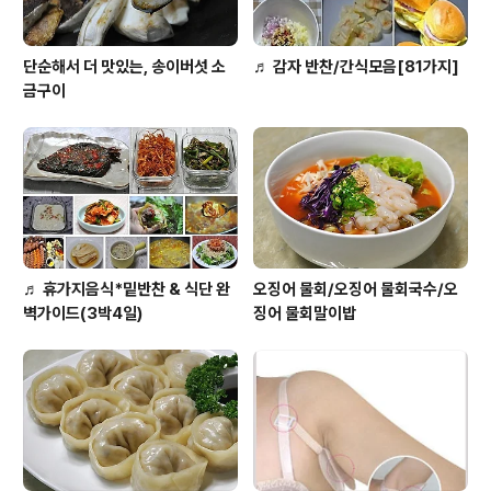
단순해서 더 맛있는, 송이버섯 소
♬ 감자 반찬/간식모음[81가지]
금구이
♬ 휴가지음식*밑반찬 & 식단 완
오징어 물회/오징어 물회국수/오
벽가이드(3박4일)
징어 물회말이밥