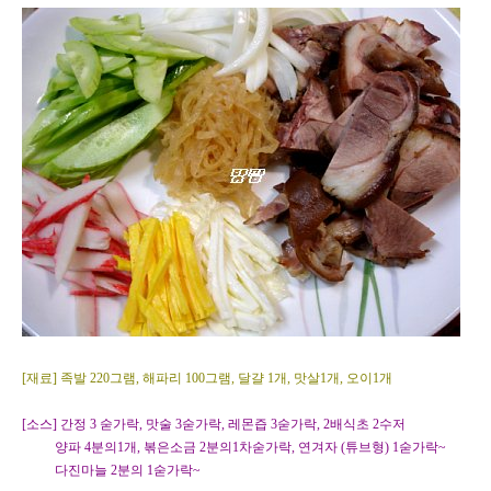
[재료] 족발 220그램, 해파리 100그램, 달걀 1개, 맛살1개, 오이1개
[소스] 간정 3 숟가락, 맛술 3숟가락, 레몬즙 3숟가락, 2배식초 2수저
양파 4분의1개, 볶은소금 2분의1차숟가락, 연겨자 (튜브형) 1숟가락~
다진마늘 2분의 1숟가락~