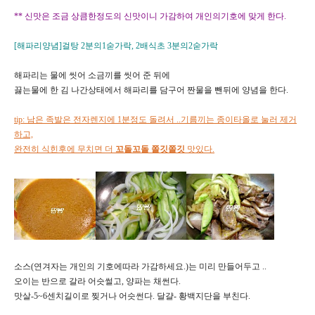
** 신맛은 조금 상큼한정도의 신맛이니 가감하여 개인의기호에 맞게 한다.
[해파리양념]걸탕 2분의1숟가락, 2배식초 3분의2숟가락
해파리는 물에 씻어 소금끼를 씻어 준 뒤에
끓는물에 한 김 나간상태에서 해파리를 담구어 짠물을 뺀뒤에 양념을 한다.
tip: 남은 족발은 전자렌지에 1분정도 돌려서 ..기름끼는 종이타올로 눌러 제거
하고,
완전히 식힌후에 무치면 더
꼬돌꼬돌
쫄깃쫄깃
맛있다.
소스(연겨자는 개인의 기호에따라 가감하세요.)는 미리 만들어두고 ..
오이는 반으로 갈라 어슷썰고, 양파는 채썬다.
맛살-5~6센치길이로 찢거나 어슷썬다. 달걀- 황백지단을 부친다.