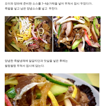
오이와 양파에 준비한 소스를 3~4숟가락을 넣어 무쳐서 잠시 두었다가..
족발을 넣고 남은 양념소스를 넣고 무친다.
양념한 족발냉채에 달걀지단과 맛살을 넣은 후에는
썰렁썰렁 무쳐서 접시에 담는다.