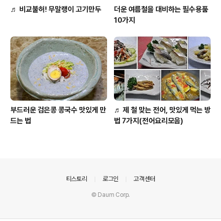
♬ 비교불허! 무말랭이 고기만두
더운 여름철을 대비하는 필수용품
10가지
부드러운 검은콩 콩국수 맛있게 만
♬ 제 철 맞는 전어, 맛있게 먹는 방
드는 법
법 7가지(전어요리모음)
의안내
티스토리
로그인
고객센터
© Daum Corp.