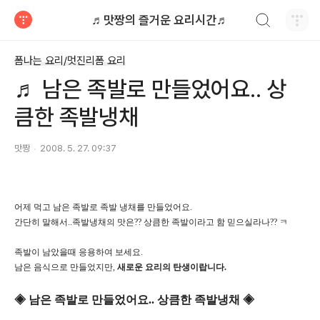
검색하기
♬맛짱의 즐거운 요리시간♬
티스토리
폼나는 요리/멋진리폼 요리
♬ 남은 족발로 만들었어요.. 상
큼한 족발냉채
맛짱
2008. 5. 27. 09:37
어제 먹고 남은 족발로 족발 냉채를 만들었어요.
간단히 말해서..족발냉채의 맛은?? 상큼한 족발이라고 함 믿으실라나?? ㅋ
족발이 남았을때 응용하여 보세요.
남은 음식으로 만들었지만,
새로운 요리의 탄생이랍니다.
◈ 남은 족발로 만들었어요.. 상큼한 족발냉채 ◈