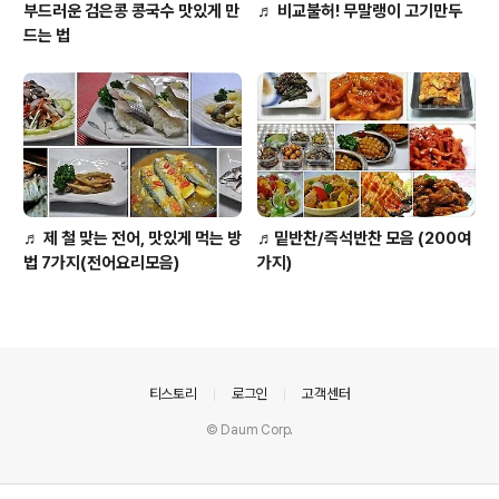
부드러운 검은콩 콩국수 맛있게 만
♬ 비교불허! 무말랭이 고기만두
드는 법
♬ 제 철 맞는 전어, 맛있게 먹는 방
♬밑반찬/즉석반찬 모음 (200여
법 7가지(전어요리모음)
가지)
의안내
티스토리
로그인
고객센터
© Daum Corp.