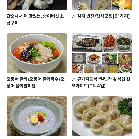
단순해서 더 맛있는, 송이버섯 소
♬ 감자 반찬/간식모음[81가지]
금구이
오징어 물회/오징어 물회국수/오
♬ 휴가지음식*밑반찬 & 식단 완
징어 물회말이밥
벽가이드(3박4일)