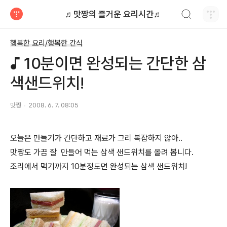
검색하기
♬맛짱의 즐거운 요리시간♬
티스토리
행복한 요리/행복한 간식
♪ 10분이면 완성되는 간단한 삼
색샌드위치!
맛짱
2008. 6. 7. 08:05
오늘은 만들기가 간단하고 재료가 그리 복잡하지 않아..
맛짱도 가끔 잘 만들어 먹는 삼색 샌드위치를 올려 봅니다.
조리에서 먹기까지 10분정도면 완성되는 삼색 샌드위치!