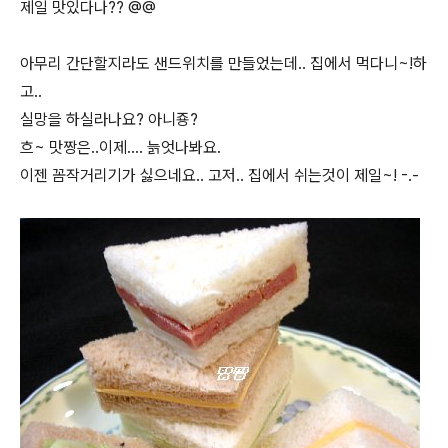
제일 맛있다나?? @@
아무리 간단할지라도 샌드위치를 만들었는데.. 집에서 먹다니~!하
고..
실망을 하실라나요? 아니죵?
흐~ 맛짱은..이제.... 늙엇나봐요.
이젠 꼼작거리기가 싫으네요.. 고저.. 집에서 쉬는것이 제일~! -.-