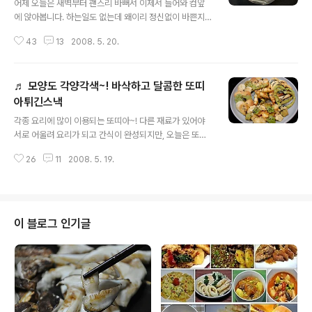
어제 오늘은 새벽부터 괜스리 바뻐서 이제서 들어와 컴앞
에 앉아봅니다. 하는일도 없는데 왜이리 정신없이 바쁜지...
^^;; 바쁘게 뛰어다녀서 그런가.... 덥기도하고..내리쬐는 햇
43
13
2008. 5. 20.
빛에 .. 시원한 화채가 생각나는 그런날씨입니다. 오.미.자!
오미자를 아시나요? 날씨타령을 하더만.. 웬오미자??하시
나요? 다섯가지맛을 가지고 있다고 하여 오미자라불리우
♬ 모양도 각양각색~! 바삭하고 달콤한 또띠
는 열매는 차로 마시면 여러가지로 도움이 된답니다. 시고,
달고, 맵고, 쓰고, 짜고… 오미자는 그 영롱한 색깔만큼이나
아튀긴스낵
글 내용
오묘한 맛이 일품이고, 다섯가지 맛이 오장육부에 작용해
각종 요리에 많이 이용되는 또띠아~! 다른 재료가 있어야
각종 효능이 탁월한 신비의 생약으로 널리 알려져있는 오
서로 어울려 요리가 되고 간식이 완성되지만, 오늘은 또띠
미자, 점점 기온이 올라가 더위를 먹기 쉬운 요즘같은 때엔
아만을 가지고 간식을 만들어 보았어요. 만들었다고 하기
오미자만큼 좋은 것이 없다. [http://www.samna.co.kr/
26
11
2008. 5. 19.
에는 너무 간단하지만.. 정리하여 올려봅니다. 사실 요리를
abc..
만들고 남는 또띠아를 가지고 튀겨 먹고는 하였는데.. 딸아
이가 '엄마 이거 맛있는데 왜 안올려요?' 하네요. 그래서 용
기를 내어~!! 간식거리로 분류하여 올려봅니다.^^ ◈ 모양
도 각양각색~! 바삭하고 달콤한 또띠아튀긴스낵 ◈ [재료]
이 블로그 인기글
또띠아 3장(지름 약 28센치크기), 포도씨유,꿀,검은깨 **
남은 또띠아가 있으면 냉동실에 보관을 하는것이 오래간답
니다. 초록색은 크로렐라로 반죽한 시판용 밀또띠아예요.
[참고]♬ 명절에 남은 산적과 가래떡을 이용한 또띠아롤
♬ 또띠아(또르띠아)를 ..