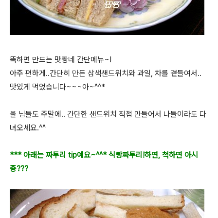
뚝하면 만드는 맛짱네 간단메뉴~!
아주 편하게..간단히 만든 삼색샌드위치와 과일, 차를 곁들여서..
맛있게 먹었습니다~~~아~^^*
울 님들도 주말에.. 간단한 샌드위치 직접 만들어서 나들이라도 다
녀오세요.^^
*** 아래는 짜투리 tip예요~^^* 식빵짜투리!하면, 척하면 아시
죵???