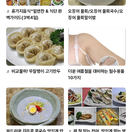
♬ 휴가지음식*밑반찬 & 식단 완
오징어 물회/오징어 물회국수/오
벽가이드(3박4일)
징어 물회말이밥
♬ 비교불허! 무말랭이 고기만두
더운 여름철을 대비하는 필수용품
10가지
부드러운 검은콩 콩국수 맛있게 만
♬ 제 철 맞는 전어, 맛있게 먹는 방