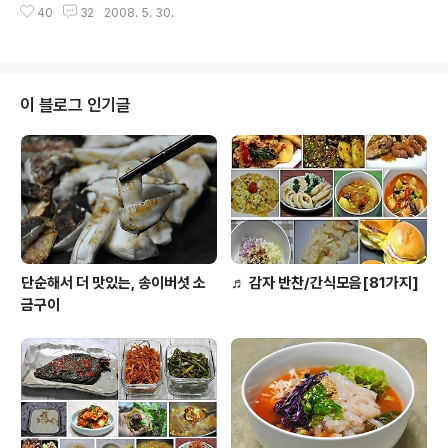
김치가 들어간 제육볶음~! 밥과 함께 내어 놓은 김치제육
40
32
2008. 5. 30.
돼지고기안심을 이용하여 빠른 조리에..바로 만들어 먹을
덮밥이랍니다. ◈ 묵은..
수 있게 만들어 보았어요. 그럼 배추는 ?? 하시는 분은.. 배
추가 없으신분은 집에 있는 김치를 이용하여 조리를하여도
좋으니. 아래 포스팅을 보고 참고하시어 즐거운 요리하시
기 바래요. 그 동안 롤요리는 여러가지로 만들었지만, 오늘
이 블로그 인기글
은 부드러운 돼지안심을 가지고 ..보쌈롤을 만들어 보려고
합니다. 간단한 술안주나, 미리만들어 놓으면 좋은 요리로
좋답니다. 보쌈 이제돌돌 말아 드세요~^^* ◈ 부드럽고 담
백한 돼지고기 보쌈롤 ◈ [재료] 돼지고기안심 320그램(1
센치정도이 두께로 굵..
단순해서 더 맛있는, 송이버섯 소
♬ 감자 반찬/간식모음[81가지]
금구이