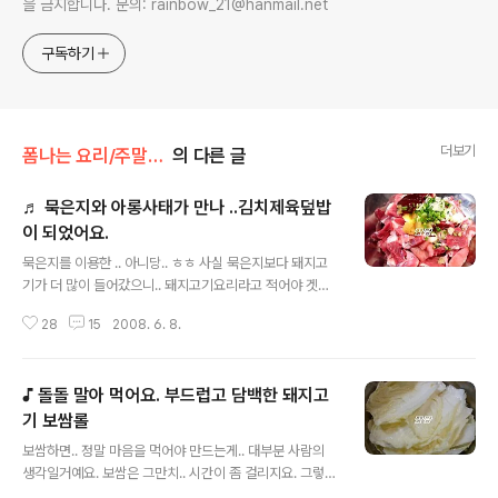
을 금지합니다. 문의: rainbow_21@hanmail.net
구독하기
더보기
폼나는 요리/주말일품 요리
의 다른 글
♬ 묵은지와 아롱사태가 만나 ..김치제육덮밥
이 되었어요.
글 내용
묵은지를 이용한 .. 아니당.. ㅎㅎ 사실 묵은지보다 돼지고
기가 더 많이 들어갔으니.. 돼지고기요리라고 적어야 겟네
요.^^ 지난번에 삶아먹을려고 껍질이 붇어 있는 돼지고기
28
15
2008. 6. 8.
를 사다 놓았는데.. 귀차니즘의 발동으로 양념하여 볶아먹
을 수 있는 메뉴를 선택하여 조리를 하였어요. 그리하여 냉
장고에 한자리 하고 있는 맛있는 묵은지와..쫄깃한 아롱사
♪ 돌돌 말아 먹어요. 부드럽고 담백한 돼지고
태를 가지고 김치제육볶음을 만들어 보았답니다. 또 제가
누굽니가?? 맛짱이 아닙니까?? ^^;; 이 말은 조금 오버이구
기 보쌈롤
글 내용
요.. 다른 반찬 없이도 먹을 수 있도록 ..ㅋ 상차리가 쉽도
보쌈하면.. 정말 마음을 먹어야 만드는게.. 대부분 사람의
록..덮밥을 만들어 보았어요. 그리하여.. 오늘 만들어 내는
생각일거예요. 보쌈은 그만치.. 시간이 좀 걸리지요. 그렇게
요리는 묵은지와 아롱사태를 이용한 요리~! 간단히 말해서
마음 먹고 만들어야 하는 보쌈을 기름기가 없고 부드러운