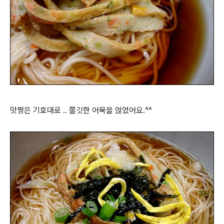
맛짱은 기호대로 .. 쫄깃한 어묵을 얹었어요.^^