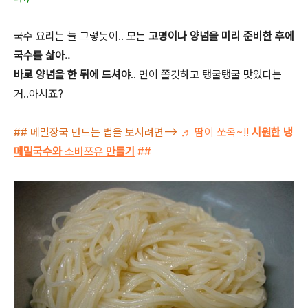
국수 요리는 늘 그렇듯이.. 모든
고명이나 양념을 미리 준비한 후에
국수를 삶아..
바로 양념을 한 뒤에 드셔야
.. 면이 쫄깃하고 탱굴탱굴 맛있다는
거..아시죠?
## 메밀장국 만드는 법을 보시려면-->
♬
땀이 쏘옥~!!
시원한 냉
메밀국수와
소바쯔유
만들기
##