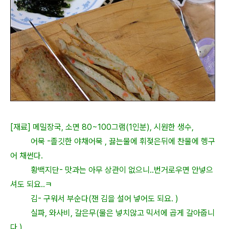
[재료] 메밀장국, 소면 80~100그램(1인분), 시원한 생수,
어묵 -졸깃한 야채어묵 , 끓는물에 휘젖은뒤에 찬물에 헹구
어 채썬다.
황백지단- 맛과는 아무 상관이 없으니..번거로우면 안넣으
셔도 되요..ㅋ
김- 구워서 부순다(잰 김을 설어 넣어도 되요. )
실파, 와사비, 갈은무(물은 넣치않고 믹서에 곱게 갈아줍니
다.)