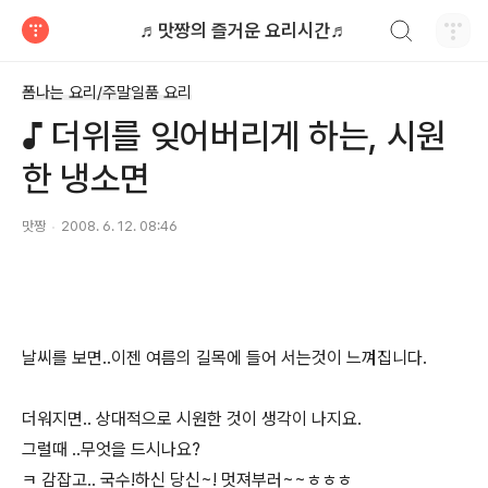
검색하기
♬맛짱의 즐거운 요리시간♬
티스토리
폼나는 요리/주말일품 요리
♪ 더위를 잊어버리게 하는, 시원
한 냉소면
맛짱
2008. 6. 12. 08:46
날씨를 보면..이젠 여름의 길목에 들어 서는것이 느껴집니다.
더워지면.. 상대적으로 시원한 것이 생각이 나지요.
그럴때 ..무엇을 드시나요?
ㅋ 감잡고.. 국수!하신 당신~! 멋져부러~~ㅎㅎㅎ