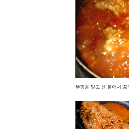
뚜껑을 덮고 센 불에서 끓