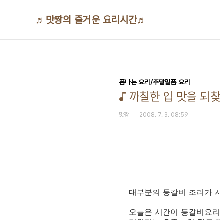
본문 바로가기
♬맛짱의 즐거운 요리시간♬
폼나는 요리/주말일품 요리
♪ 까칠한 입 맛을 되
맛짱
2008. 7. 3. 08:59
대부분의 등갈비 조리가 시
오늘은 시간이 등갈비요리