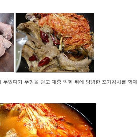
 두었다가 뚜껑을 닫고 대충 익힌 뒤에 양념한 포기김치를 함