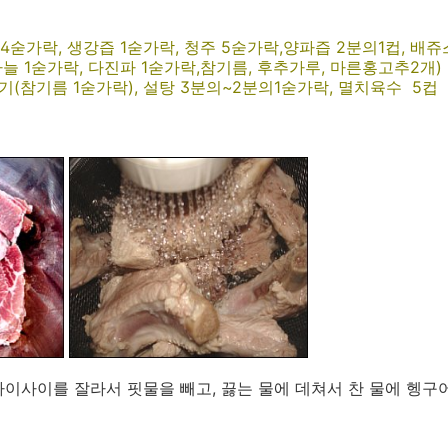
~4숟가락, 생강즙 1숟가락, 청주 5숟가락,양파즙 2분의1컵, 배쥬
늘 1숟가락, 다진파 1숟가락,참기름, 후추가루, 마른홍고추2개)
기(참기름 1숟가락), 설탕 3분의~2분의1숟가락, 멸치육수 5컵
이사이를 잘라서 핏물을 빼고, 끓는 물에 데쳐서 찬 물에 헹구