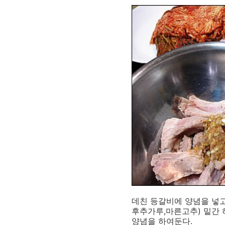
데친 등갈비에 양념을 넣고(
후추가루,마른고추) 밑간 
양념을 하여둔다.