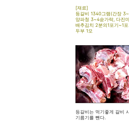
[재료]
등갈비 1340그램(간장 3
양파청 3~4숟가락, 다진마
배추김치 2분의1포기~1포
두부 1모
등갈비는 먹기좋게 갈비 사
기름기를 뺀다.