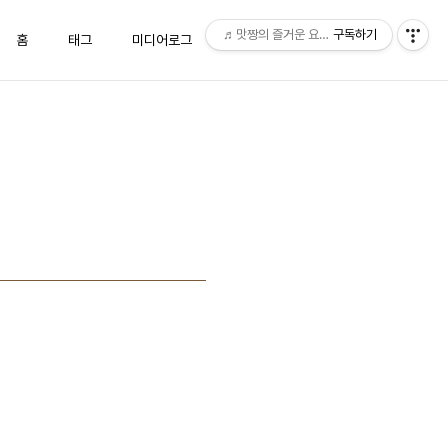
♬맛짱의 즐거운 요리시간♬
구독하기
홈
태그
미디어로그
위치로그
방명록