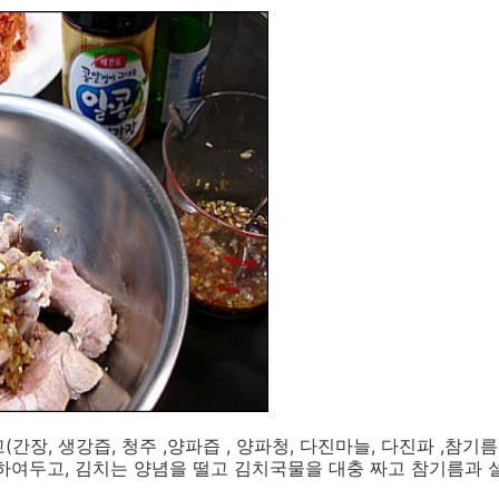
간장, 생강즙, 청주 ,양파즙 , 양파청, 다진마늘, 다진파 ,참기름
하여두고, 김치는 양념을 떨고 김치국물을 대충 짜고 참기름과