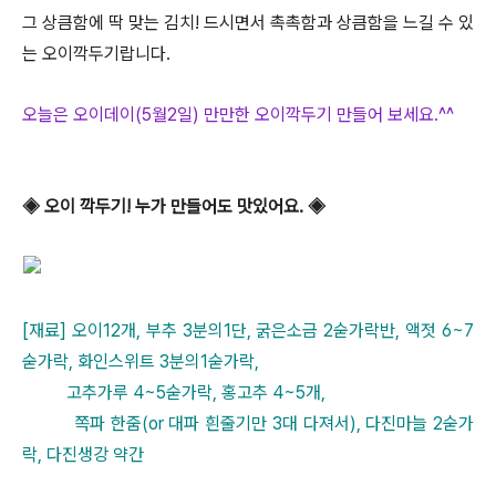
그 상큼함에 딱 맞는 김치! 드시면서 촉촉함과 상큼함을 느길 수 있
는 오이깍두기랍니다.
오늘은 오이데이(5월2일) 만만한 오이깍두기 만들어 보세요.^^
◈ 오이 깍두기! 누가 만들어도 맛있어요. ◈
[재료] 오이12개, 부추 3분의1단, 굵은소금 2숟가락반, 액젓 6~7
숟가락, 화인스위트 3분의1숟가락,
고추가루 4~5숟가락, 홍고추 4~5개,
쪽파 한줌(or 대파 흰줄기만 3대 다져서), 다진마늘 2숟가
락, 다진생강 약간