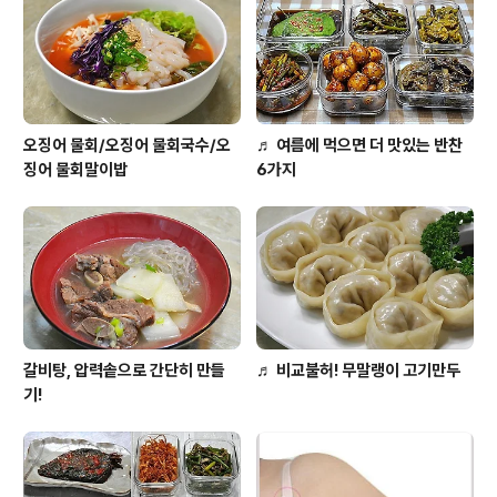
오징어 물회/오징어 물회국수/오
♬ 여름에 먹으면 더 맛있는 반찬
징어 물회말이밥
6가지
갈비탕, 압력솥으로 간단히 만들
♬ 비교불허! 무말랭이 고기만두
기!