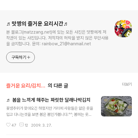
로그 정보
♬맛짱의 즐거운 요리시간♬
본 블로그(matzzang.net)에 있는 모든 사진은 맛짱에게 저
작권이 있는 사진입니다. 저작자의 허락을 받지 않은 무단사용
을 금지합니다. 문의: rainbow_21@hanmail.net
구독하기
더보기
즐거운 요리/김치 겉절이
의 다른 글
♬ 봄을 느끼게 해주는 짜릿한 달래나박김치
글 내용
꽃샘추위가 찾아오긴 하였지만 거리에 사람들은 얇은 옷을
입고 다니는것을 보면 봄은 봄인가봅니다.^^; 봄에는 옷차
림 뿐만이 아니고 먹거리에서도 봄 맛을 느끼고 싶어하는
47
12
2009. 3. 27.
것은 맛짱 뿐만이 아닐거예요. 그치요? ㅎㅎ 겨울을 지내고
묵은김치보다는 햇깈치를 먹고 싶을 요즘.. 아주 간단한 봄