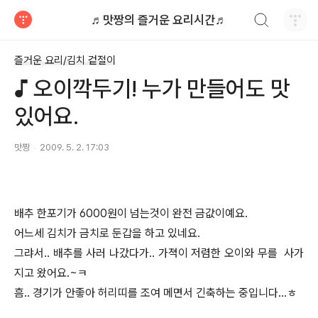
검색하기
♬맛짱의 즐거운 요리시간♬
티스토리
즐거운 요리/김치 겉절이
♪ 오이깍두기! 누가 만들어도 맛
있어요.
맛짱
2009. 5. 2. 17:03
배추 한포기가 6000원이 넘는것이 완전 금값이예요.
어느세 김치가 금치로 둔갑을 하고 있네요.
그랴서.. 배추를 사러 나갔다가.. 가젹이 저렴한 오이와 무를 사가
지고 왔어요.~ㅋ
흠.. 경기가 안좋아 허리띠를 조여 메면서 긴축하는 중입니다...ㅎ