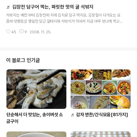
김치를 포스팅하려고해요. 음.. 간단히 설명을 해서 .. 간단
♬ 김장전 담구어 먹는, 짜릿한 맛의 굴 석밖지
한 나박김치에 썰어서 만드는 동치미 만드는법을 접목시키
글 내용
고, 봄나물에 대표주자인 달래를 넣어 아주 짜릿한 맛이 나
석밖지는 예전 부터 김장전에 지레 김치로 담구 먹지요. 김장철이 다가오는 요
는 나박김치를 담구어 보았아요. 그 이름하여 짜릿한 국물
즘에 맛짱집은 몇일전 담근 알타리와 석밖지가 익어서 지금 아주 맛나게 먹고
이 끝주는 달래나박김치예요. ㅋ 제목이 어째 어색하지요?
있답니다. 기호에 따라 여러가지 해물을 넣어 양념을 하지만, 저는 새우젓에 싱
그래도 달리 좋은 제목이 생각이 나질 않아서리...^^;; 나박
45
9
2008. 11. 25.
싱한 굴만 넣어 담구었어요. 김치도 보면 집집마다 다 다르고, 지방마다 많이 다
김치의 장점은 많은 재료가 필요없고 간단히 만들 수 있다
르더라고요. 저는 충청도와 서울의 중간정도에서..저희집 굴 석밖지는 입 맛에
는거예요. 얼마나 간단하고..
맞는 김치랍니다. 바로 먹을 요량으로 시원한 실내에 3일정도 두었다가 냉장고
넣었고, 지금 먹고 있는데.. 짜릿한 맛이 그만이네요~^^ ◈ 짜릿한 맛의 굴 석박
지 ◈ 재료는 방울무 10개(동치미무보다 작은크기예요 어른 여자분 주먹정도
이 블로그 인기글
의 크기랄까..) 배추는 한포기, 배추와 무를 시골서 뽑아 온 것이기때문에 시중에
파는것보다는 무..
단순해서 더 맛있는, 송이버섯 소
♬ 감자 반찬/간식모음[81가지]
금구이