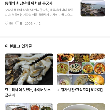
동해의 최남단에 위치한 용궁사
밭이고, 보성에서 녹차재배를 가장 먼저(1957년) 시작한
글 내용
곳으로 조성된지가 50년이 넘었고,1994년에 관광농원으
맛짱이 동해의 최남단에 위치한 사찰, 용궁사에 다녀 왔답
로 인가를 받아 우리나라사람은 물론 .. 해외 관광객들에게
니다. 처음에는 기장의 해동 용궁사가 기사에 가끔 나오는
도 사랑을 받는 보성의 유명관광지가 되었고, 지금은 보성
그(?)용궁사 인 줄 알고 들러 보았어요. 그 용궁사란 것은..
을 녹차수도라 불리울만큼 녹차의 대명사처럼 되었다. 녹
50
18
2009. 4. 15.
ㅋ 사찰안에 들어가면 바닥이 유리로 되어 절 집 아래의 바
차밭에 다다르기 전 도로 언덕에서 본 전경이예요. 고개마
다를 볼 수 있다는 그 용궁사를 이야기 하는거예요...ㅎ울
루 전망좋은 곳에는 녹차밭을 한눈에 ..
님들도 어디를 이야기하는가는 아시겠지요? 용궁사에 들
어가 아무리 찾아도 절집아래 바다를 볼 수 없어서.. 용궁사
관련자분게 여쭈어 보니.. 그 용궁사는 속초 어디에 위치를
이 블로그 인기글
하고 있다고 하네요...ㅎㅎ 그 곳이 아니라는 것에서..다소
실망은 했지만.. ^^;; 부산광역시 기장에 위치한 해동 용궁
사는 송정해수욕장 근처에 바다가에 인접해 있어 용궁사
주변에 빼어난 경관과 멋진 일출을 볼 수 있는 곳으로도 유
명하답니다. 맛짱..
단순해서 더 맛있는, 송이버섯 소
♬ 감자 반찬/간식모음[81가지]
금구이