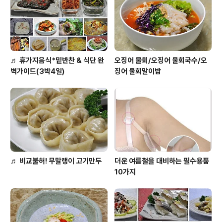
♬ 휴가지음식*밑반찬 & 식단 완
오징어 물회/오징어 물회국수/오
벽가이드(3박4일)
징어 물회말이밥
♬ 비교불허! 무말랭이 고기만두
더운 여름철을 대비하는 필수용품
10가지