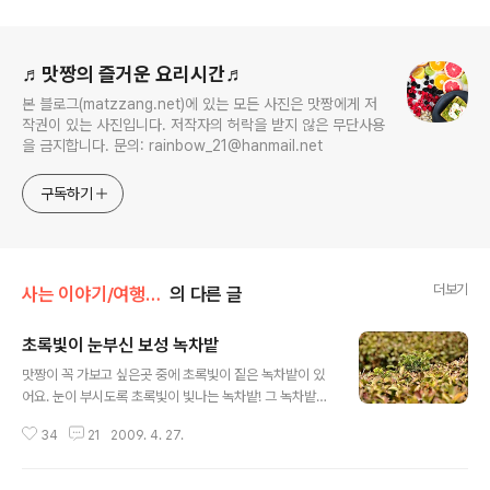
로그 정보
♬맛짱의 즐거운 요리시간♬
본 블로그(matzzang.net)에 있는 모든 사진은 맛짱에게 저
작권이 있는 사진입니다. 저작자의 허락을 받지 않은 무단사용
을 금지합니다. 문의: rainbow_21@hanmail.net
구독하기
더보기
사는 이야기/여행 이야기
의 다른 글
초록빛이 눈부신 보성 녹차밭
글 내용
맛짱이 꼭 가보고 싶은곳 중에 초록빛이 짙은 녹차밭이 있
어요. 눈이 부시도록 초록빛이 빛나는 녹차밭! 그 녹차밭을
드디어 다녀 왔답니다.^^ 네비게이션에 전남 보성녹차밭을
34
21
2009. 4. 27.
찍었더니.. 추천지가그중 규묘가 크고 관광지로 개방이 되
어 있는' 다원'이라는 녹차밭을 향하여 출발! 장흥에서 보성
방향으로 진행~ㅎㅎ 녹차밭 다원은 국내 최대 규묘의 녹차