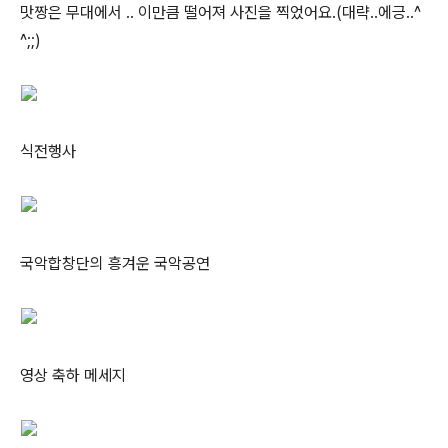
맛짱은 무대에서 .. 이만큼 떨어져 사진을 찍었어요.(대략..에긍..^
^;;)
식전행사
국악합창단의 흥겨운 국악공연
영상 축하 메세지