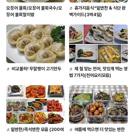
오징어 물회/오징어 물회국수/오
♬ 휴가지음식*밑반찬 & 식단 완
징어 물회말이밥
벽가이드(3박4일)
♬ 비교불허! 무말랭이 고기만두
♬ 제 철 맞는 전어, 맛있게 먹는 방
법 7가지(전어요리모음)
♬밑반찬/즉석반찬 모음 (200여
♬ 여름에 먹으면 더 맛있는 반찬