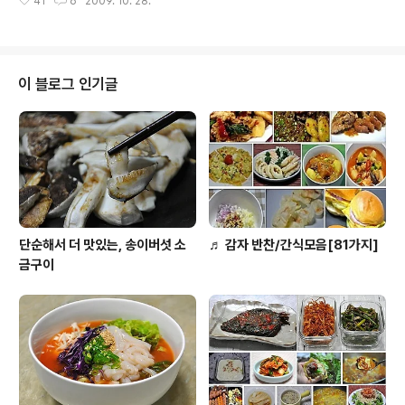
41
6
2009. 10. 28.
전에 ..어디선가 홍보뉴스 내용중에 '미실과 비담이 먹었던
로그가 마음에 들면 구독+해 주세요
김치는 무엇까?'라는 글이 있었던 것이 기억이 나네요. ㅋ
맛짱은 순진하게(넘 바보스러운가요?) 진짜로 구분을 하여
놓은줄 알고.. 궁안에 들어가 미실과 비담이 먹었었다는 김
치를 찾아보았다는~^^;; 가만히 생각을 해 보니.. 궁안에 김
이 블로그 인기글
치는 맞지만! 인기드라마를 이용한 낚시성 글이 다분한 내
용이였다는..ㅋ 그러나 엄밀히 말하면.. 미실과 비담이 궁에
서 살았으니 틀린것도 아니라는~ @,,@ 암튼! 맛짱이 그랬
었다는 이야기를 살짝 적어보고.. 과거의 김치! 궁안에 김치
를 구경하..
단순해서 더 맛있는, 송이버섯 소
♬ 감자 반찬/간식모음[81가지]
금구이