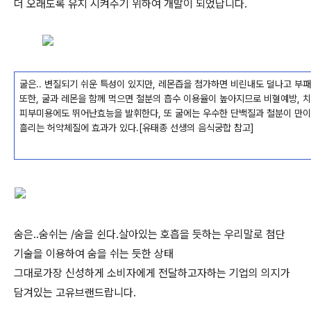
더 오래도록 유지 시켜주기 위하여 개발이 되었답니다.
굴은.. 변질되기 쉬운 특성이 있지만, 레몬즙을 첨가하면 비린내도 덜나고 부
또한, 굴과 레몬을 함께 먹으면 철분의 흡수 이용율이 높아지므로 비혈예방, 치
피부미용에도 뛰어난효능을 발휘한다, 또 굴에는 우수한 단백질과 철분이 만이
흘리는 허약체질에 효과가 있다.[유태종 선생의 음식궁합 참고]
숨은..숨쉬는 /숨을 쉰다.살아있는 호흡을 듯하는 우리말로 첨단
기술을 이용하여 숨을 쉬는 듯한 상태
그대로가장 신성하게 소비자에게 전달하고자하는 기업의 의지가
담겨있는 고유브랜드랍니다.