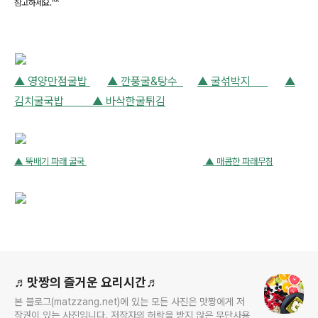
참고하세요.^^
▲ 영양만점굴밥
▲ 깐풍굴&탕수
▲ 굴섞박지
▲
김치굴국밥 ▲ 바삭한굴튀김
▲ 뚝배기 파래 굴국
▲ 매콤한 파래무침
로그 정보
♬맛짱의 즐거운 요리시간♬
본 블로그(matzzang.net)에 있는 모든 사진은 맛짱에게 저
작권이 있는 사진입니다. 저작자의 허락을 받지 않은 무단사용