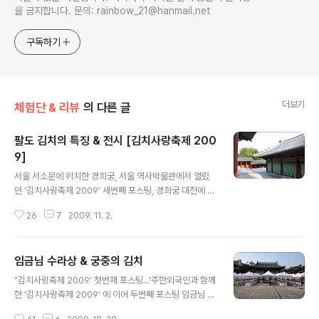
을 금지합니다. 문의: rainbow_21@hanmail.net
구독하기
더보기
체험단 & 리뷰
의 다른 글
팔도 김치의 특징 & 전시 [김치사랑축제 200
9]
글 내용
서울 서소문에 위치한 경희궁, 서울 역사박물관에서 열렸
던 '김치사랑축제 2009' 세번째 포스팅, 경희궁 대전에 전
시되어 있는 팔도 김치의 특징 & 팔도 김치 전시입니다. 정
26
7
2009. 11. 2.
말 많은 김치들이 전시가 되어 있었어요. 그 중! 유독이 눈
길이 가는 송이소박이? 송이값만 어림직작으로 계산을 해
도 .. 어마어마 한것이 입이 벌어집니다. 사진과 함께 팔도
임금님 수라상 & 궁중의 김치
김치 감상하시고, 여러가지 질병을 예방하고 건강에 도움
글 내용
이 되는 우리나라 대표음식, 김치 많이 사랑해 주세요. [참
"김치사랑축제 2009' 첫번재 포스팅...'주한외국인과 함께
고 1] 주한외국인과 함께 한 '김치사랑축제 2009' [참고
한 '김치사랑축제 2009' 에 이어 두번째 포스팅 임금님 수
2] 임금님 수라상 & 궁중의 김치 스크랩을 하시려면 ---
랏상과 궁의 김치정리하여 봅니다. 사실 김치축제를 가기
>'김치사랑축제 2009' 팔도 김치의 특징 & 전시... 제 블