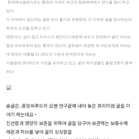
한국에서
굴양식은
는
통영과
거제도
부근의
청정해역에서
양식을
많이
하고
있다
.
이
지역에서
생산되는
굴은
맛이
좋기로
유명한데
,
이
지역은
굴을
양식하는데
최적의
조건을
갖추고
있기
때문이다
.
섬이
많고
리아스식
해안이기
때문에
파도가
잔잔해서
굴이
자라는
동안
외부로부터
받는
충격이
적으며
,
굴유생이
착생한
뒤
어린조개로
자라는
데
최적인
여름철
21-26
도의
수온과
본격적으로
자라는
가을철에
18-20
도의
수온을
유지하고
있고
,
굴의
먹이생물인
플랑크톤이
풍부
하다
숨굴은..중앙씨푸드의 오랜 연구끝에 내어 놓은 프리미엄 굴을 이
야기 하는데요~
신선함과 영양의 보존을 위하여 굴을 담구어 보관하는 보충수에
레몬과 허브를 넣어 굴의 싱싱함을