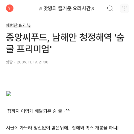
검색하기
♬맛짱의 즐거운 요리시간♬
티스토리
체험단 & 리뷰
중앙씨푸드, 남해안 청정해역 '숨
굴 프리미엄'
맛짱
2009. 11. 19. 21:00
집까지 어렵게 배달되온 숨 굴~^^
시골에 가느라 정신없이 받은뒤에.. 집에와 박스 개봉을 하니!