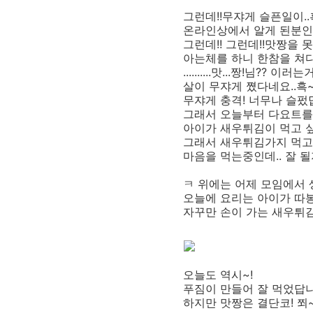
그런데!!무쟈게 슬픈일이..
온라인상에서 알게 된분인데
그런데!! 그런데!!맛짱을 
아는체를 하니 한참을 쳐
..........맛...짱!님?
살이 무쟈게 쪘다네요..흑
무쟈게 충격! 너무나 슬펐
그래서 오늘부터 다요트를
아이가 새우튀김이 먹고 
그래서 새우튀김가지 먹고 
마음을 먹는중인데.. 잘 될
ㅋ 위에는 어제 모임에서 
오늘에 요리는 아이가 따
자꾸만 손이 가는 새우튀
오늘도 역시~!
푸짐이 만들어 잘 먹었답니
하지만 맛짱은 결단코! 쬐