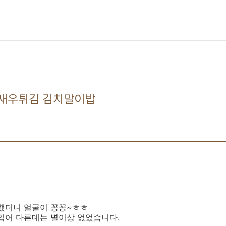
& 새우튀김 김치말이밥
 했더니 얼굴이 꽁꽁~ㅎㅎ
입어 다른데는 별이상 없었습니다.