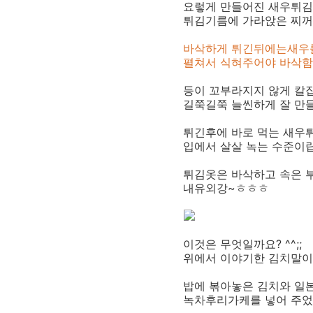
요렇게 만들어진 새우튀김
튀김기름에 가라앉은 찌꺼
바삭하게 튀긴뒤에는새우
펼쳐서 식혀주어야 바삭함
등이 꼬부라지지 않게 칼집
길쭉길쭉 늘씬하게 잘 만
튀긴후에 바로 먹는 새우
입에서 살살 녹는 수준이
튀김옷은 바삭하고 속은 
내유외강~ㅎㅎㅎ
이것은 무엇일까요? ^^;;
위에서 이야기한 김치말이
밥에 볶아놓은 김치와 일본
녹차후리가케를 넣어 주었