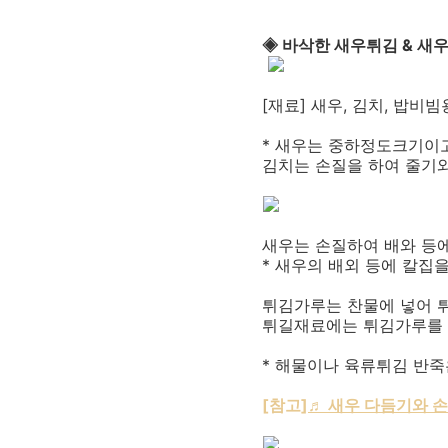
◈ 바삭한 새우튀김 & 새
[재료] 새우, 김치, 밥비
* 새우는 중하정도크기이고
김치는 손질을 하여 줄기와
새우는 손질하여 배와 등에
* 새우의 배외 등에 칼집
튀김가루는 찬물에 넣어 
튀길재료에는 튀김가루를 
* 해물이나 육류튀김 반죽
[참고]
♬ 새우 다듬기와 