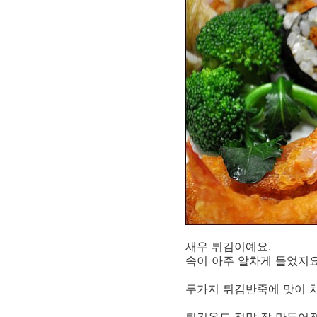
새우 튀김이예요.
속이 아주 알차게 들었지요
두가지 튀김반죽에 맛이 차