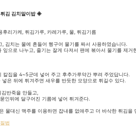
우튀김 김치말이밥 ◈
빔용후리가케, 튀김가루, 카레가루, 물, 튀김기름
, 김치는 물에 흔들어 헹구어 물기를 짜서 사용하였습니다.
 잎으로 나누고, 줄기는 잘게 다져서 팬에 볶아서 물기를 제거
 칼집을 4~5군데 넣어 주고 후추가루약간 뿌려 주었답니다.
을 넣은 뒤에 튀겨주면 새우를 반듯한 모양으로 튀길수 있다.
튀김반죽을 만들고,
묻인뒤에 달구어진 기름에 넣어 튀겨준다.
은 물대신 맥주를 이용하면 잡내를 없애주고 더 바삭한 튀김을 만
손질법