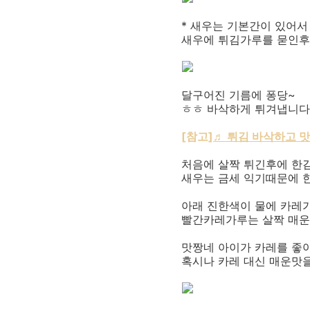
* 새우는 기본간이 있어서
새우에 튀김가루를 묻인후
달구어진 기름에 퐁당~
ㅎㅎ 바삭하게 튀겨냅니다
[참고]
♬ 튀김 바삭하고 
처음에 살짝 튀긴후에 한김
새우는 금세 익기때문에 
아래 진한색이 물에 카레
빨간카레가루는 살짝 매운
맛짱네 아이가 카레를 좋
혹시나 카레 대신 매운맛을