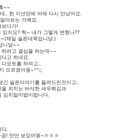
흑~~
.. 한 이년만에 어제 다시 만났어요.
못알아보는 거예요.
다보다가!
? 이러는거 있지요? 헉~ 내가 그렇게 변했나??
~~(제일 슬픈대목입니당.)
답니당~~
 하려고 결심을 하는데~~
싶다고 하네요.
다요트를 하려고..
지 모르겠어용~^^;;
생긴 슬픈이야기를 들려드린것이고..
봉을 외치는 바삭한 새우튀김과
김 김치말이밥이랍니다.
다.
~곰! 맛만 보았어용~ㅎㅎㅎ