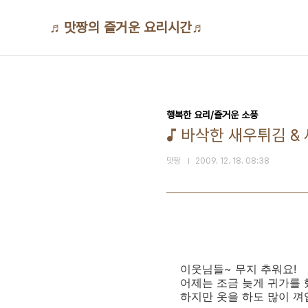
본문 바로가기
♬맛짱의 즐거운 요리시간♬
행복한 요리/즐거운 소풍
♪ 바삭한 새우튀김 
맛짱
2009. 12. 18. 08:38
이웃님들~ 무지 추워요!
어제는 조금 늦게 귀가를
하지만 옷을 하도 많이 껴