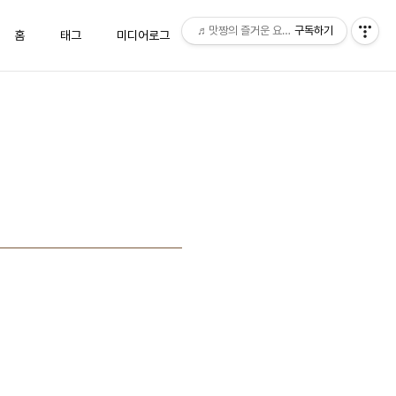
♬맛짱의 즐거운 요리시간♬
구독하기
홈
태그
미디어로그
위치로그
방명록