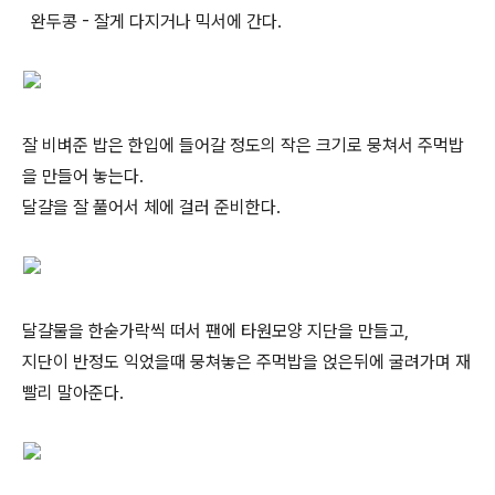
완두콩 - 잘게 다지거나 믹서에 간다.
잘 비벼준 밥은 한입에 들어갈 정도의 작은 크기로 뭉쳐서 주먹밥
을 만들어 놓는다.
달걀을 잘 풀어서 체에 걸러 준비한다.
달걀물을 한숟가락씩 떠서 팬에 타원모양 지단을 만들고,
지단이 반정도 익었을때 뭉쳐놓은 주먹밥을 얹은뒤에 굴려가며 재
빨리 말아준다.