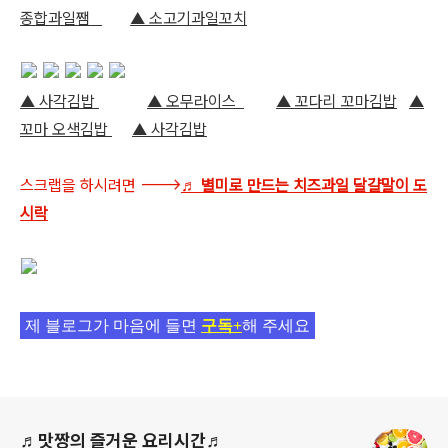
종합과일쨈
▲ 소고기과일꼬치
▲ 사각김밥
▲ 오무라이스
▲ 꼬다리 꼬마김밥
▲
꼬마 오색김밥
▲ 사각김밥
스크랩을 하시려면 --->
♬ 별미로 만드는 치즈과일 달걀말이 도
시락
제 블로그가 마음에 들면
구독+
해 주세요
로그 정보
♬맛짱의 즐거운 요리시간♬