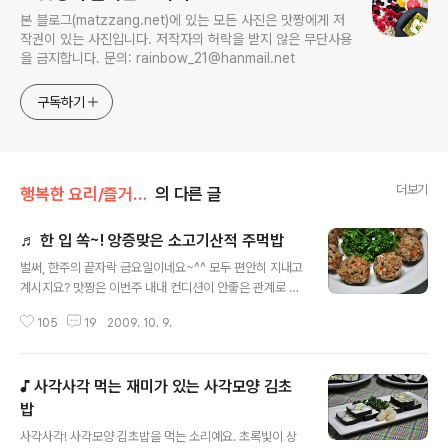
본 블로그(matzzang.net)에 있는 모든 사진은 맛짱에게 저
작권이 있는 사진입니다. 저작자의 허락을 받지 않은 무단사용
을 금지합니다. 문의: rainbow_21@hanmail.net
구독하기
더보기
행복한 요리/즐거운 소풍
의 다른 글
♬ 한 입 쏙~! 앙증맞은 소고기산적 주먹밥
글 내용
벌써, 한주의 끝자락 금요일이네요~^^ 모두 편안히 지내고
계시지요? 맛짱은 이번주 내내 컨디션이 안좋은 관계로 골
골 하고 있어요. 이렇게 꼼지락 거리기가 싫을때는 그저..간
105
19
2009. 10. 9.
단한 요리가 제일이지요. 그래서..냉동실에 리폼요리를 만
드려고 남겨 놓았던 소고기 산적을 꺼내고 밥통에 있는 찬
밥 데워서 물방울모양 주먹밥을 만들었답니다. 물방울모양
♪ 사각사각 먹는 재미가 있는 사각모양 김초
주먹밥은 도시락으로 준비해도 좋고, 집에서 아이들 한끼
식사로도 좋은 메뉴랍니다. 맛짱은 남은 산적을 이용하여
밥
글 내용
만들었지만, 불고기감으로 하여도 맛있으니 함 응용하여
사각사각! 사각모양 김초밥을 먹는 소리예요. 초록빛이 상
만들어 보세요. 한끼식사로도 든든! 간단히 준비하는 도시