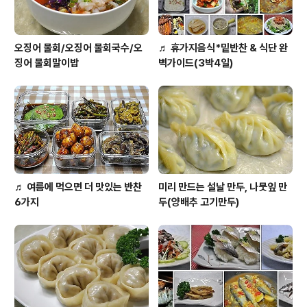
오징어 물회/오징어 물회국수/오
♬ 휴가지음식*밑반찬 & 식단 완
징어 물회말이밥
벽가이드(3박4일)
♬ 여름에 먹으면 더 맛있는 반찬
미리 만드는 설날 만두, 나뭇잎 만
6가지
두(양배추 고기만두)