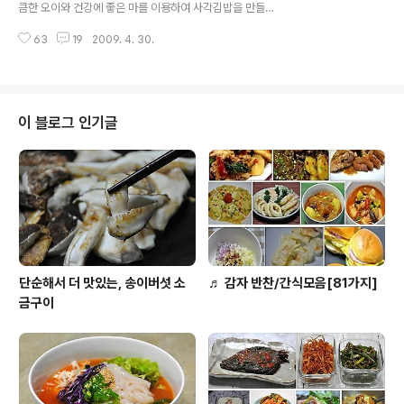
큼한 오이와 건강에 좋은 마를 이용하여 사각김밥을 만들
락으로도 인기짱이랍니다. ◈ 한 입 쏙~! 앙증맞은 소고기
어 보았어요. 모양도 이쁜것이 맛도 사각사각~ㅎㅎ 드셔보
산적 주먹밥 ◈ [재료] 밥 2공기, 산적 아이 손바닥만한 크
63
19
2009. 4. 30.
시면 왜 이리 사각사각에 연연을 햇는지 아실거예요. 그럼..
기 1장, 깻잎, 당근, 소금, 깨,..
이제 자세한 포스팅 들어갑니다~^^ 아래 사각김밥은 맛짱
이 가입하고 있는 전통요리카페에 회원님이 만들것을 보고
따라쟁이를 하여 보았어요. 카페 회원님은 오이와 소시지
를 가지고 만들었는데.. 맛짱은 오이와 마를 가지고 응용하
이 블로그 인기글
여 보았답니다. 어른용 도시락으로 만들면 좋은 사각 김초
밥! 만들면서 주의 할 점과 함께 정리하여 볼께요. 참고하시
고 맛있고 이쁜 도시락을 만드는데 도움이 되었으면 합니
다. ◈ 사각사각 먹는 재미가 있는 사각모양 김초밥 ◈ [재
료] 밥* 배합초 (다시마를 넣은 고슬하..
단순해서 더 맛있는, 송이버섯 소
♬ 감자 반찬/간식모음[81가지]
금구이