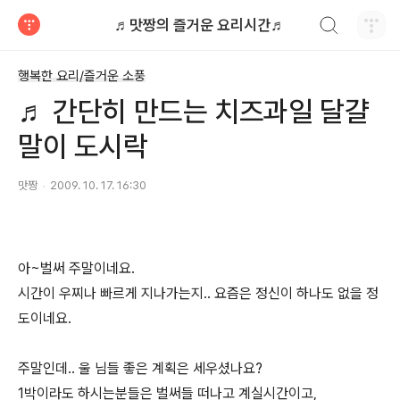
검색하기
♬맛짱의 즐거운 요리시간♬
티스토리
행복한 요리/즐거운 소풍
♬ 간단히 만드는 치즈과일 달걀
말이 도시락
맛짱
2009. 10. 17. 16:30
아~벌써 주말이네요.
시간이 우찌나 빠르게 지나가는지.. 요즘은 정신이 하나도 없을 정
도이네요.
주말인데.. 울 님들 좋은 계획은 세우셨나요?
1박이라도 하시는분들은 벌써들 떠나고 계실시간이고,