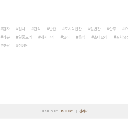
감자
김치
간식
반찬
도시락반찬
밑반찬
안주
요
리뷰
일품요리
돼지고기
요리
음식
초대요리
김치냉
맛짱
정성원
DESIGN BY
TISTORY
관리자