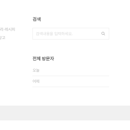
검색
리·레시피
장고
전체 방문자
오늘
어제