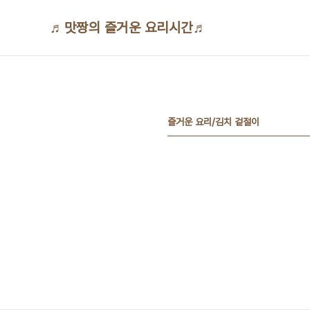
본문 바로가기
♬맛짱의 즐거운 요리시간♬
즐거운 요리/김치 겉절이