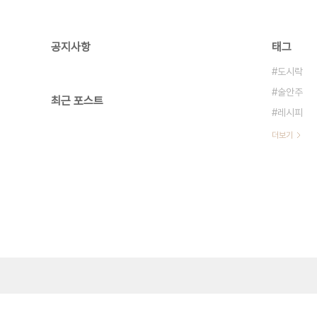
공지사항
태그
도시락
술안주
최근 포스트
레시피
더보기