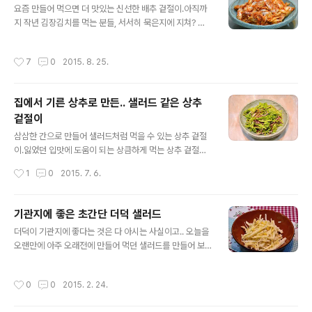
면 더 맛있는 봄동 겉절이.배추와는 달리 고소한 맛이 좋은
요즘 만들어 먹으면 더 맛있는 신선한 배추 겉절이.아직까
겉절이..간단 조리에 맛난 포스팅 들어갑니다. ^^ ♪ 각종만
지 작년 김장김치를 먹는 분들, 서서히 묵은지에 지쳐? ㅎ
두 맛있게 만드는 방법/만두모음 [참고]혈액을 깨끗하게 해
ㅎ새로운 김치가 생각날때 만들어 먹으면 좋은 알배기 배
주는 무/무와 무청 시래기요리모음 ◈ 고소한 봄동 겉절이
추 겉절이입니다. 노란고 고소한 알배기 배추로 만들어 맛
작성시간
7
0
2015. 8. 25.
◈ [재료] 봄동 ..
있었고요~오랜만에 먹은 것이라 더 맛있었던 알배기 배추
겉절이. 초보자 분들도 .. 글과 사진을 보고도 자신감을 갖
고 만들기 좋을 정도의 자세한 포스팅 들어 갑니다.^^ ♪김
집에서 기른 상추로 만든.. 샐러드 같은 상추
치백서-재료고르기/김장*사계절김치&김치요리모음 [뚝
겉절이
딱~!!] 죽과 먹으면 더 맛있는 반찬 3가지 [참고]♬ 도시락
글 내용
365일/1식3찬 매일도시락/도시락모음 101가지 ◈ 알배
삼삼한 간으로 만들어 샐러드처럼 먹을 수 있는 상추 겉절
기 배추 겉절이 ◈ 알배기 배추 랍니다. 두포기 사들고 와
이.잃었던 입맛에 도움이 되는 상큼하게 먹는 상추 겉절이
서 요리조리~!!무치고 지지고, 쌈으로 먹고 했네요. [겉절
랍니다. [참고]♬ 도시락 365일/1식3찬 매일도시락/도시
작성시간
1
0
2015. 7. 6.
이] 집에서 기른 상추로 만든..
락모음 101가지 ◈ 집에서 기른 상추로 만든.. 샐러드 같은
상추 겉절이 ◈ 주택과는 달리 상추가 맥이 없습니다.ㅋ~
볕이 무지 많이 부족.. 한번 뜯어서 쌈먹고 난후에 상태가
기관지에 좋은 초간단 더덕 샐러드
메롱이네요. 쌈추로 먹기에는 적당치 않고.. 아까워서 버릴
글 내용
더덕이 기관지에 좋다는 것은 다 아시는 사실이고.. 오늘을
수도 없고~ㅎㅎ어찌꺼나 더 이상 기를 수가 없어서 수확?
오랜만에 아주 오래전에 만들어 먹던 샐러드를 만들어 보
을 하였습니당. 수확한 상추는 보기에도 야들야들.. 아까워
았답니다. 예전에 모임 음식을 할때면 곁들이 샐러드로 만
서 냉장고에 잘 두었다가 겉절이로 만들었답니다. 그래도
들던 배와 더덕 잣소스 버무림. 일명 더덕 샐러드라 부르는
다행이.. 상추를 뽑아 낸 후에 고추는 주렁주렁 열리고~잘
작성시간
0
0
2015. 2. 24.
것이랍니다.. 요리라고 하기에는 너무도 간단하지만,... 먹
크고 있습니당. [재료] 상추 200그램, 양념장(생젓 1숟가
으면서 느끼는 맛과 느낌은 아주 고급스럽답니다. 기관지
락~, 집간장 1숟..