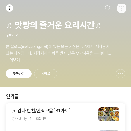
검색하기
티스토리
♬맛짱의 즐거운 요리시간♬
구독자
7
본 블로그(matzzang.net)에 있는 모든 사진은 맛짱에게 저작권이
있는 사진입니다. 저작자의 허락을 받지 않은 무단사용을 금지합니다.
문의: rainbow_21@hanmail.net
...더보기
구독하기
방명록
신고하기 레이어
열기
인기글
♬ 감자 반찬/간식모음[81가지]
43
61
조회
19