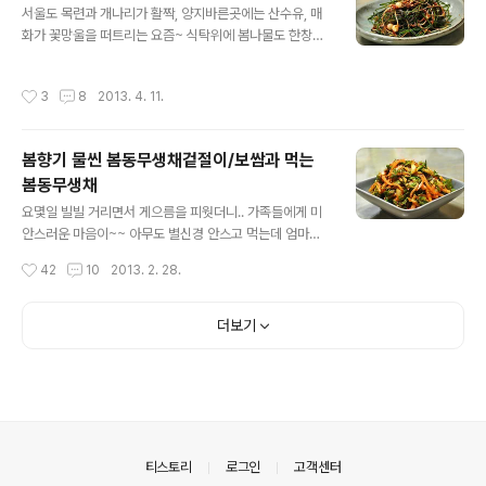
♪ 봄의 나른함과 입맛 찾아주는 봄나물 [참고]♬ 도시락 3
서울도 목련과 개나리가 활짝, 양지바른곳에는 산수유, 매
65일/1식3찬 매일도시락/도시락모음 101가지 ◈ 일년두
화가 꽃망울을 떠트리는 요즘~ 식탁위에 봄나물도 한창입
고 먹는 알싸한 별미 달래 짱아치 ◈ [재료] 노지달래 350
니다. 오늘은 달래를 이용하여 조금더 오래 두고 먹을 수 있
그램, 간장 3분의2컵~1컵, 물 1컵반, 청주 2분의1컵, 식초
는 김치를 만들었답니다. 알싸한맛이 별미인 달래김치. 달
작성시간
3
8
2013. 4. 11.
3분의..
래김치가 함께한 봄철 밥상 자세한 포스팅 들어갑니다. ^^
[요리tip] ♪ 봄의 나른함과 입맛 찾아주는 봄나물 [참고]♬
도시락 365일/1식3찬 매일도시락/도시락모음 101가지
봄향기 물씬 봄동무생채겉절이/보쌈과 먹는
◈ 걸쭉하고 매콤한 맛이 재대로 나는 오징어 골뚜기 감자
봄동무생채
찌개 ◈ [재료] 달래 130그램, 생젓 2숟가락~, 매실청 2
글 내용
숟가락, 설탕 2분의1차스푼, 고추가루 1숟가락, 깨소금 밥
요몇일 빌빌 거리면서 게으름을 피웟더니.. 가족들에게 미
물(밥 한숟가락에 물 5숟가락 넣어 갈은뒤에 체에 맏쳐서
안스러운 마음이~~ 아무도 별신경 안스고 먹는데 엄마만
국물만 넣으면 됩니다.) 나눔을 받은 노지달래랍니다. 알뿌
신경을 쓴다며 .. 신경쓰지 말라는 아이와 남편. 그래도 미
작성시간
42
10
2013. 2. 28.
리가 마늘만한 달..
안스러운 마음이 들어 지난번 싱싱고기랑님께 구입을 하
여, 냉동하여 놓았던 삼겹살 한덩어리 꺼내어 해동하였습
니다. 그리고..청국장을 끓여먹고 남은 봄동을 맛있는 저장
더보기
무와 섞어서 상큼함을 가져다줄~ 봄동무생채 무침을 만들
었답니다... 마치 보쌈김치를 만들듯이 말이죠~ㅎㅎㅎ 하
여간에 꼬돌꼬돌한 무와 고소한 봄동이 잘 어우러지는 봄
동무생채무침. 돼지고기보쌈과 먹으면 더 맛있는 겉절이
자세한 포스팅 들어갑니다. [참고][비빔밥] 청국장 산채비
빔밥/겨우살이 청국장 ◈ 봄향기물씬 봄동겉절이/보쌈과
의안내
티스토리
로그인
고객센터
먹는 봄동무생채 ◈ 봄동 두포기 구입을 하여 겉잎은 ..