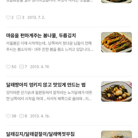
절김치&김치요리모음 [참고]♬ 도시락 365일/1식3찬 매
텃밭화분을 일부 정리하였습니다. 무성히 자라는 깻잎을
일도시락/도시락모음 101가지 ◈ 초간단, 건강지키미 삼
억센 줄기를 골라내고.. 남은것으로는 김치로~ㅎㅎ 지난번
채김치(삼채잎김치) ◈ 요거이 부추같기도 하고.. 파같기도
에 걷은것은.. 나물로 먹고 이번엔 김치. 요맛에 작은 화분
작성시간
2
3
2013. 7. 2.
하면서 어린 풋마늘대와 비..
텃밭을 하는 것이 아닌가 싶은 마음입니다. 여름에 먹으면
더 맛있는 깻잎김치. 참고하여 보시길요~^^ [참고] 물없이
만드는 오이지/ 꼬돌꼬돌한 오이지 만드는법 [참고]♬ 도
마음을 편하게주는 봄나물, 두릅김치
시락 365일/1식3찬 매일도시락/도시락모음 101가지 [참
글 내용
고]♪소풍&나들이 도시락모음(김밥,샌드위치,주먹밥등등)
서울봄은 이제 시작하는데.. 남쪽에서 정다운 님들이 전해
◈ 깻잎순김치/깻잎김치/여름김치 ◈ 요래 자란 들깨잎..
주시는 봄소식에~ 아주 진한 봄을 몸소 느끼고 있답니다.
더 자라면 벌레들이 생겨서~~ㅎ 베이비채소로 맛나게 즐
오늘은 남쪽에서 날아 온 사랑이 담긴 두릅향을 울님들께
겨 먹고 있습니다. [참고]면역력강화에 도움주는 채소 - 깻
도 전합니다. [요리tip] ♪ 봄의 나른함과 입맛 찾아주는 봄
작성시간
50
7
2013. 4. 19.
잎 * 깻잎 요리모음 하도 잘 ..
나물 [참고]♬ 도시락 365일/1식3찬 매일도시락/도시락
모음 101가지 ◈ 두릅김치 ◈ 봄나물의 황제라고 불리는
귀한 두릅이 지리산에서 서울까지 날아왔습니다. [요리의
달래짱아치 엉키지 않고 맛있게 만드는 법
기초] 봄나물의 황제 두릅, 두릅의 종류와 영양 & 두릅요리
글 내용
모음 아이스박스에 곱게 담겨져 맛짱의 품안에~~^^ 매년
양지바른 산기슭과 들판등에서 잘자라는 노지달래가 따뜻
넘치게 베풀어 주시는 사랑에 감사한 마음으로 받았습니
한 남쪽에서 시작을 하여 .. 서서히 북쪽으로 올라와 ..지금
다. 박스에서 꺼내니.. 옹기종기 모여있는 두릅이 정말 이쁘
이 한창입니다. 저아래는 이미 쇠는 지역도 있을건데요. 겨
네요. 에는 비타민 c와 B1 외에 신경을 안정시켜주는 칼슘
울을 지내고 나온 노지달래는 정말 맛이 다르다는 거 아세
작성시간
38
8
2013. 4. 16.
이 많이 들어 있어 마음을 편..
요. 모든 나물들이 그렇듯이..겨울을 견디고 나오는 첫물의
나물을 정말로 남다른 맛과 영양을 가지고 있답니다. 마늘
과 비슷한 냄새와 맛을 내는 알카리식품 달래. 일년 두고 먹
달래김치/달래겉절이/달래액젓무침
을 수 있는 짱아치, 자세한 포스팅 들어 갑니다. [요리tip]
글 내용