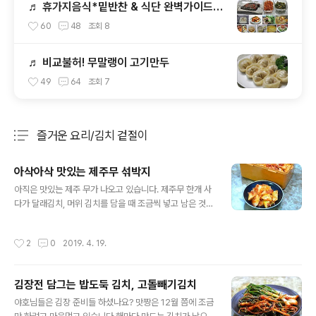
♬ 휴가지음식*밑반찬 & 식단 완벽가이드(3
박4일)
60
48
조회
8
♬ 비교불허! 무말랭이 고기만두
49
64
조회
7
즐거운 요리/김치 겉절이
분류 전체보기
주요 글 목록
아삭아삭 맛있는 제주무 섞박지
글 내용
아직은 맛있는 제주 무가 나오고 있습니다. 제주무 한개 사
다가 달래김치, 머위 김치를 담을 때 조금씩 넣고 남은 것으
로는 섞박지를 만들었습니다. 휘리릭 만드는 석박지 자세
한 포스팅입니다. 같은 무인데 깍두기로 담지 무신 섞박지?
작성시간
2
0
2019. 4. 19.
하시려나요? ㅎㅎ 지난번 방송에 충무김밥과 먹는 석박지
가 생각이 나서리~ㅎㅎ 깍두기 대신 섞박지를 만들어 보았
습니다. 양념은 깍두기와 똑같습니다. 휘리릭 만드는 제주
김장전 담그는 밥도둑 김치, 고돌빼기김치
무 석박지 포스팅입니다. [절여서 만드는 양파김치] 웰빙
글 내용
아삭한 햇 양파 김치(양파김치) [생활속 지혜] 저장마늘 가
야호님들은 김장 준비들 하셨나요? 맛짱은 12월 쯤에 조금