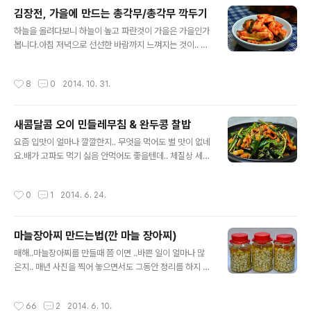
에 좋은 음식이니 참고하여 보시길요~^^ [참고] 금연에 도
김장전, 가을에 만드는 총각무/총각무 깍두기
움이 되는 음식- 된장국/어묵 감자 된장국 [참고] 명절요리
글 내용
(추석, 설날)모음/재활용요리모음 [참고] 각 종 만두 맛있게
하늘을 올려다보니 하늘이 높고 파란것이 가을은 가을인가
만드는법/ 만두요리모음 ◈ 더덕샐러드/ 더덕 잣소스 샐러
봅니다.아침 저녁으로 선선한 바람까지 느껴지는 것이.. 짙
드-기관지에 좋은 음식◈ 더덕은요. 많은 분들이 알고계시
은 가을이 지나면 .. 금세 김장을 하느라 분주해지지겠지
지만..사포닌을 함유하고있으면 칼슘, 인,철본,비타민B1,2
요? 김장은 아직 조금 남았지만 김장전에 먹을 총각김치,
작성시간
8
0
2014. 10. 31.
등이 들어 있답니다...
알타리김치를 담았답니다. 이가 부실한 관계로,, 먹기 좋게
깍뚝 모양으로 잘라서 만든 총각무 깍뚜기~ 아직은 만들어
두고 먹기에는 무가 마음에 안들어.. 김장전까지 먹을 요량
새콤달콤 오이 민들레무침 & 완두콩 찰밥
으로 조금만 !!매번 여러집 나누어준다고 많이씩 했었는데
글 내용
조금 만드니.. . 금세 후다닥~!! 일도 아닙니당~ㅎㅎ ♪김치
요즘 입맛이 얼마나 깔깔한지.. 무엇을 먹어도 별 맛이 없네
백서-재료고르기/김장*사계절김치&김치요리모음 ◈ 김
요.배가 고파도 먹기 싫음 안먹어도 좋을텐데.. 체질상 세끼
장전, 가을에 만드는 총각무/총각무 깍두기 ◈ [재료]총각
는 꼬박꼬박 먹어야 하는지라~ㅋ하여간.. 개인적으로 애로
무 2단(천일염 3분의2컵), 쪽파 한줌반, 매실청, 함초소금
사항이 있는 체질이네용. 그렇게 입맛이 없던차에..카페에
작성시간
0
1
2014. 6. 24.
양념-밀가루풀 3분의2컵..
꿈낭구님이 완두콩 찰밥을 올리셨네요.찰밥을 보면서 입맛
이 급땡기길래 저녁에 바로 밥을 지었습니다. 그리고.. 몇일
게으름에 냉장고에서 고생하는 오이와 민들레를 꺼내어 구
마늘장아찌 만드는법(깐 마늘 장아찌)
제하여 ~저녁밥과 반찬으로 준비를 하였네요. 게으름에 소
글 내용
치로..거의 생사의 귀로에선 오이의 변신과 찰밥 자세한 포
매해..마늘장아찌를 만들때 쯤 이면 ..바쁜 일이 얼마나 많
스팅 들어갑니다. ♪김치백서-재료고르기/김장*사계절김
은지.. 매년 사진을 찍어 놓으면서도 그동안 정리를 하지 못
치&김치요리모음 [짠지] 여름 효자 반찬이 될 오이지, 물없
했네요. 올해는 꼭 정리를 해야지.. 결심?을 하고는.. 주말에
이 만드는 법 ◈ 새콤달콤 오이 민들레무침 & 완두콩 찰밥
만든 마늘장아찌를 ..오늘은 다른 일 다 뒤로 미루고, 마늘
작성시간
66
2
2014. 6. 10.
◈ [재료- 찰밥] 찹쌀 2컵반..
장아찌 만드는 법을 정리하고 있습니다.;; 마늘이 온전히 주