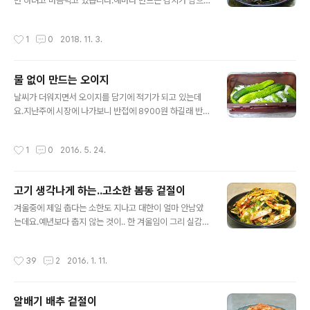
을까지 썩지 않게 보관하는 법 [장아찌] 부드럽게 아삭 거
만 하려고 마음먹고 있습니다.해마다 만드는 김치가 남으
리는 상큼한 부추장아찌 ◈ 아삭아삭 맛있는 제주무 섞박
니.. 이제는 조금씩만 하고.. 먹고 싶을때 조금씩 만들어 먹
지 ◈ [재료] 제주무 1200그램, 굵은소금 1숟가락, 다진
으려고 해요. ㅎㅎ 김장철이 돌아오는 요즘 김장전 밥도둑
작성시간
1
0
2018. 11. 3.
마늘 3숟가락, 다진 생강 2..
김치인 고돌빼기 김치를 만들었습니다.고돌빼기가 도착하
자마가, 쪽파 한단 사다 넣고 맛나게 만들었답니다. 제 철
맞은 고돌빼기 김치 맛있게 만드는 법 포스팅합니다. ^^
물 없이 만드는 오이지
[참고]♪김치백서-재료고르기/김장*사계절김치&김치요
글 내용
리모음 [참고]혈액을 깨끗하게 해주는 무/무와 무청 시래기
날씨가 더워지면서 오이지를 담기에 적기가 되고 있는데
요리모음[참고]♬ 도시락 365일/1식3찬 매일도시락/도
요.지난주에 시장에 나가보니 반접에 8900원 하길래 반접
시락모음 101가지 ◈ 김장전 담그는 밥도둑 김치, 고돌빼
사왔습니다. 그리고 물없이 담그는 오이지를 담구었네요.
기김치(쪽파 고돌빼기 김치) ◈ [재료] 고돌빼기 2키로, 생
가끔 물없이 담그는 오이지가 어렵다 하시는 분들이 계시
작성시간
1
0
2016. 5. 24.
젓 1컵 3분의2~, 고추가루, 다..
기에 다시 한번 올려 봅니다. 어깨에 통증이 있는 관계로..
설명은 간단히 적습니다.혹시나 의문 사항이나 궁금한점은
댓글로 달아주시면 추가 설명 하도록 하겠습니다. [요리상
고기 생각나게 하는..고소한 봄동 겉절이
식] ♬ 봄철 춘곤증에 도움되는 봄나물 10가지[참고]♬ 중
글 내용
금속 배출(황사,미세먼지)에 도움되는 요리 레시피 모음 ◈
겨울중에 제일 춥다는 소한도 지나고 대한이 얼마 안남았
물 없이 만드는 오이지 ◈ 오이는 깨끗이 ��어 주세요.
는데요.예년보다 춥지 않는 것이.. 한 겨울임이 그리 실감이
오이 끝에 꽃이 달려 있으면 다 떼어 내는 것이 좋습니다.소
나지는 않는 겨울입니다. 그래도 시간은 잘가서... 1월도 3
금은 천일염으로.. 오이 열개에 천일염 1컵 정도를 생각하
분의1 지점이 지나가고 있네요. ^^새해가 바뀌면서 계획한
작성시간
39
2
2016. 1. 11.
시면 되고, 설탕은 오이 50개..
것들은.. 잘 지켜지고 있는지요?맛짱은 첫번째 계획이 건강
을 지키자 였는데요..ㅎㅎ아직까지는 열심히 잘 하고 있답
니다. 울님들도 새해에 세운 계획들 잘 실천하시길 바라면
알배기 배추 겉절이
서..새해에 맛난 포스팅 들어갑니다. 오늘은 한겨울에 먹으
글 내용