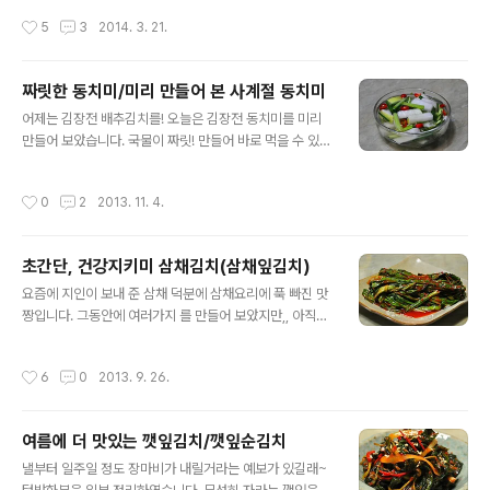
강 1차스푼 부추 한줌, 실파 7대, 마른고추 5개, 고추가루 ..
에 달래, 냉이 등과 서로 다투며 싹이 나오기 시작을 합니
작성시간
5
3
2014. 3. 21.
다. ㅋ~ 이렇게 본격적인 봄이 되면서 나오기 때문에 봄 노
래 가사에 '..달래 냉이 씀바귀 나물캐오자~~♬' 라고 제일
먼저 등장을 하는게 아닌가 싶어요.-,,- 어찌까나 그게 중요
짜릿한 동치미/미리 만들어 본 사계절 동치미
한 것은 아니고..^^;; 오늘의 주인공이 씀바귀이기 때문에..
글 내용
잠시 궁시렁 궁시렁하면서 적어 보았는데요. 고돌빼기와
어제는 김장전 배추김치를! 오늘은 김장전 동치미를 미리
더불어 쓴 맛의 대표적인 나물 중에 하나인 씀바귀를 이용
만들어 보았습니다. 국물이 짜릿! 만들어 바로 먹을 수 있는
하여.. 두고 먹으면 좋은 씀바귀 김치를 담아 보았답니다.
매력있는 사계절 동치미랍니다. 사계절 동치미지만,, 김장
양념하여 바로 먹어도 맛있고, 두고 먹어도 좋은 씀바귀김
전야로~~ㅎㅎ 배추김치를 만들고 남은 양념을 넣어서 만
작성시간
0
2
2013. 11. 4.
치 자세한 포스..
들었습니다. 사계절 동치미 만들기가 얼마나 쉬운지.. 이제
부터 포스팅 들어갑니다. 요거이..완전 짜릿한 것이..아후~
~ 맛짱입니다. [참고]♬ 도시락 365일/1식3찬 매일도시
초간단, 건강지키미 삼채김치(삼채잎김치)
락/도시락모음 101가지 숙취해소,간을 보호해주는 명태*
글 내용
황태 알고드세요~^^ ◈ 동치미/미리 만들어 본 사계절 동
요즘에 지인이 보내 준 삼채 덕분에 삼채요리에 푹 빠진 맛
치미 ◈ [재료]무 1.3kg, 배추400그램, 홍고추 5개, 갓 한
짱입니다. 그동안에 여러가지 를 만들어 보았지만,, 아직까
줌, 쪽파 반줌, 마늘 2통, 생강 20그램, 양파 작은것1개, 물
지는 .. 요삼채김치가 최고가 아닌가 싶은데요. 밥 먹을때..
통에 9부 정도의 담길 양, 풀 2분의1컵, 배 2분의1개, ..
다른것 암것 필요 없구요.. 고기를 먹을때도 완전 짱. 딱 보
작성시간
6
0
2013. 9. 26.
기에는 부추김치 같이 생겼지만, 요것은 엄연히 다른 삼채
김치라는것. 맛짱의 입맛을 사로잡은 삼채김치. 김치라지
만.. 거져 만들어지는 삼채김치. 애게~~ 이렇게 만든거야?
여름에 더 맛있는 깻잎김치/깻잎순김치
하고 김빠질질도 모르지만.. 맛은 완전 좋은 삼채김치 자세
글 내용
한 포스팅 들어갑니다. ♪김치백서-재료고르기/김장*사계
낼부터 일주일 정도 장마비가 내릴거라는 예보가 있길래~