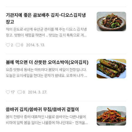
인공이 되는 마늘장아찌 자세한 포스팅 들어갑니다. ♪김치
백서-재료고르기/김장*사계절김치&김치요리모음 [짠지]
기관지에 좋은 곰보배추 김치-디오스김치냉
여름 효자 반찬이 될 오이지, 물없이 만드는 법 ◈ 마늘장
장고
아찌 만드는법(깐 마늘 장아찌) ◈ 장아찌용 마늘 125개랍
글 내용
니다. 겉껍질만 벗겨서 통채로 마늘장아찌를 많이 담그시
적의 온도로 4단계 유산균 관리를 해 주는 디오스 김치냉
는데요~맛짱은.. 해마다 껍질을 벗겨서 만든답니다. 껍질
장고. 맛짱이 체험을 하면서 .. 맛있는 김치 톡톡으로 겨우
을 벗길때는 조금 번거롭지만.. 먹을때를 생각하면.. 만들기
내내 행복하였던, 디오스 김치냉장고 카림라시드 블랙. 정
작성시간
2
0
2014. 5. 13.
전에 번거로운 것..
말 깔끔하고 웅장한 대용량 565리터, 국내유일 4룸(내부-
7룸) 스타일, 스탠드형 김치냉장고랍니다. 위에서 아래, 좌
우로 잡아주어 유산균이 좋아하는 온도를 맞춰 주는 기능
봄에 먹으면 더 산뜻한 오이소박이(오이김치)
으로 김치맛을 다시 한 번 꽉 잡아 주고, 김장독 원리를 최
글 내용
요즘 맛짱네 동네는 마트마다 봄맞이 세일이 한창입니다.
대한 살린 제품으로 유산균이 타사 대비 9배가 되어 최상
오늘은 오이세일을 한다는 문자가 왔네요. 오후에 나가 동
의 김치맛을 내는 김치냉장고랍니다. 유산균 발효후 톡!하
네 한바퀴 돌고, 마트에 들려서 세일하는 오이를 사왔네요.
고 시원한 짜릿한 맛으로 겨우내내~ 봄이 된 지금까지 최
8개를 사서는.. 1개 남기고, 7개만 오이 소박이를 만들었답
상의 김치 맛으로 가족들의 입 맛을 사로 잡고 있는 배추김
작성시간
17
0
2014. 3. 27.
니다. 봄에 먹으면 더 산뜻한 오이김치, 오이소박이 자세한
치. 유산균 톡톡! 맛있어서 톡톡 ! 이렇게 유산균이 살아 있
포스팅 들어 갑니다. [김치] ♬ 한 입 쏙, 미니오이소박이,
는 김치를 겨우내내 잘 먹었..
아삭하게 만드는 법 [참고]♪소풍&나들이 도시락모음(김
씀바귀 김치/씀바귀 무침/씀바귀 겉절이
밥,샌드위치,주먹밥등등) [참고]♬ 중금속 배출(황사)에 도
글 내용
움되는 요리 레시피 모음 ◈ 봄에 먹으면 더 산뜻한 오이소
봄의 전령사 중에 대표적인 나물로 씀바귀는 다른나물에
박이(오이김치) ◈ [재 료] 오이 7개, 물 5컵, 토판염 5~6
비하여 일찍 봄을 알리는 나물중에 하나인데요~ 한겨울에
숟가락 [오이소] 찹쌀풀 5숟가락, 다진마늘 1숟가락반, 생
땅속에 자리 잡고 있다가.. 땅이 녹기 시작을 하면.. 이른 봄