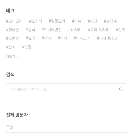
태그
초대요리
도시락
일품요리
리뷰
반찬
술안주
정성원
음식
도시락반찬
레시피
요리·레시피
안주
밑반찬
요리
감자
김치
돼지고기
김치냉장고
간식
맛짱
더보기
검색
전체 방문자
오늘