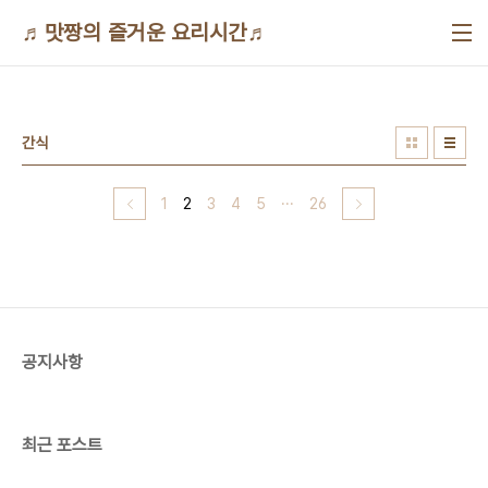
본문 바로가기
♬맛짱의 즐거운 요리시간♬
간식
1
2
3
4
5
···
26
공지사항
최근 포스트