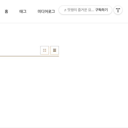
♬맛짱의 즐거운 요리시간♬
구독하기
홈
태그
미디어로그
위치로그
방명록