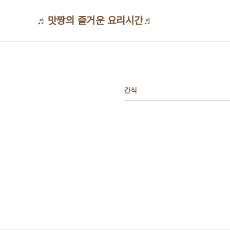
본문 바로가기
♬맛짱의 즐거운 요리시간♬
간식