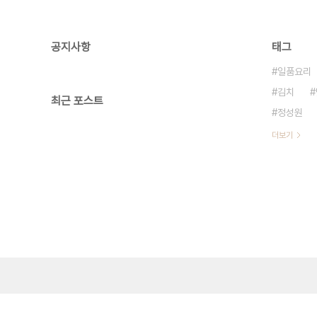
공지사항
태그
일품요리
김치
최근 포스트
정성원
더보기