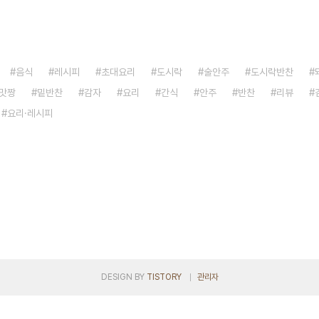
음식
레시피
초대요리
도시락
술안주
도시락반찬
맛짱
밑반찬
감자
요리
간식
안주
반찬
리뷰
요리·레시피
DESIGN BY
TISTORY
관리자