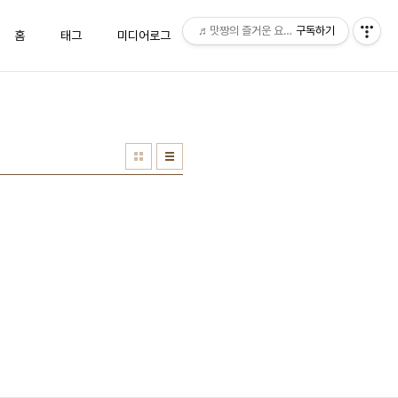
♬맛짱의 즐거운 요리시간♬
구독하기
홈
태그
미디어로그
위치로그
방명록