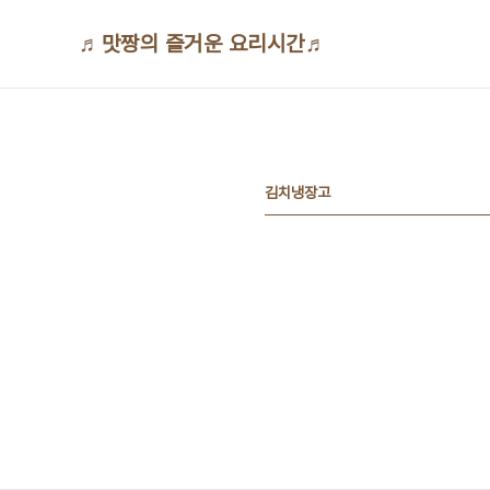
본문 바로가기
♬맛짱의 즐거운 요리시간♬
김치냉장고