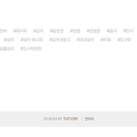
안주
레시피
감자
밑반찬
맛짱
정성원
음식
간식
요리
요리·레시피
김치냉장고
초대요리
리뷰
도시락
일품요리
도시락반찬
DESIGN BY
TISTORY
관리자