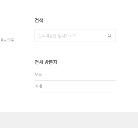
검색
술안주
전체 방문자
오늘
어제