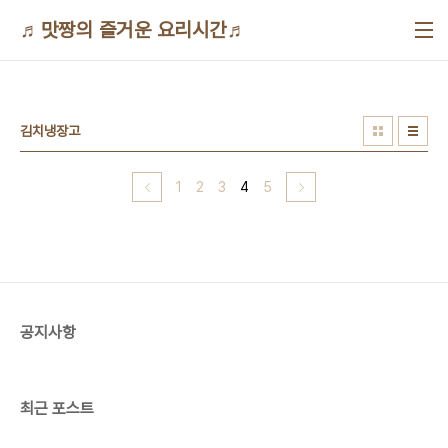
본문 바로가기
♬맛짱의 즐거운 요리시간♬
김치냉장고
1
2
3
4
5
공지사항
최근 포스트