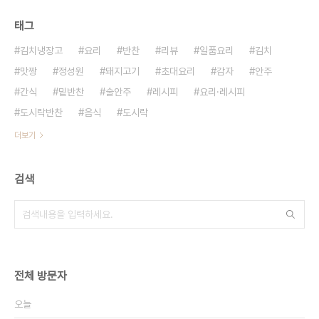
태그
김치냉장고
요리
반찬
리뷰
일품요리
김치
맛짱
정성원
돼지고기
초대요리
감자
안주
간식
밑반찬
술안주
레시피
요리·레시피
도시락반찬
음식
도시락
더보기
검색
전체 방문자
오늘