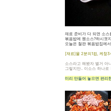
재료 준비가 다 되면 소스
볶음밥에 웬소스?하시겟지
오늘은 철판 볶음밥집에서 
[재료]물 2분의1컵, 케챂
소스라고 해봤자 별거 아니예
그렇지만.. 이소스 하나로
미리 만들어 놓으면 편리