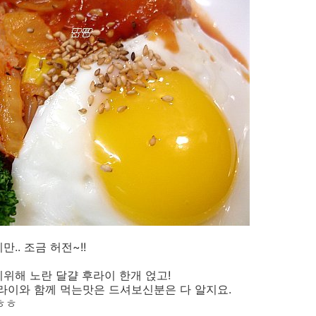
.. 조금 허전~!!
위해 노란 달걀 후라이 한개 얹고!
이와 함께 먹는맛은 드셔보신분은 다 알지요.
ㅎㅎ