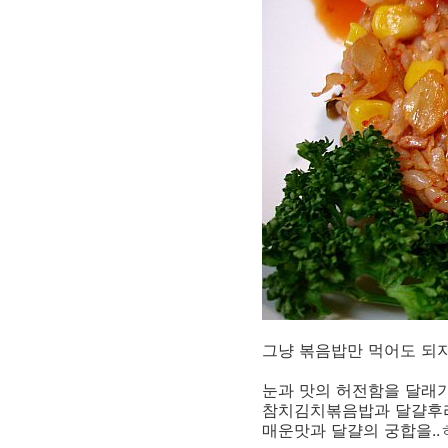
그냥 볶음밥만 먹어도 되지만
눈과 맛의 허전함을 달래기
참치김치볶음밥과 달걀후라
매운맛과 달걀의 궁합을..