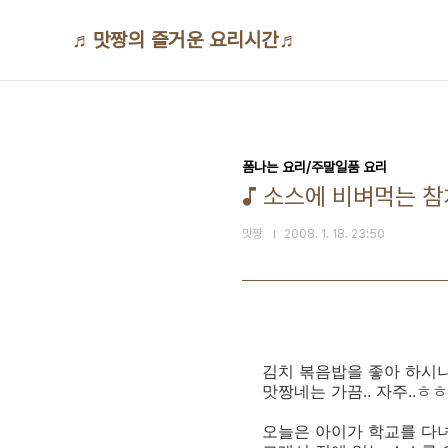
본문 바로가기
♬맛짱의 즐거운 요리시간♬
폼나는 요리/주말일품 요리
♪ 소스에 비벼먹는 
맛짱
2008. 1. 18. 23:50
김치 볶음밥을 좋아 하시
맛짱네는 가끔.. 자주..
오늘은 아이가 학교를 다녀