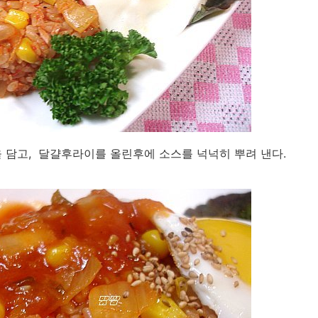
 담고, 달걀후라이를 올린후에 소스를 넉넉히 뿌려 낸다.