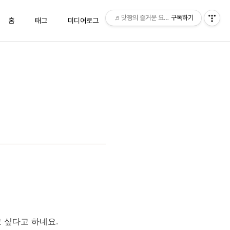
♬맛짱의 즐거운 요리시간♬
구독하기
홈
태그
미디어로그
위치로그
방명록
 싶다고 하네요.