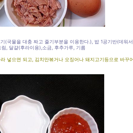
기(국물을 대충 짜고 줄기부분을 이용한다.), 밥 1공기반(데워서
림, 달걀(후라이용),소금, 후추가루, 기름
 따라 넣으면 되고, 김치만볶거나 오징어나 돼지고기등으로 바꾸