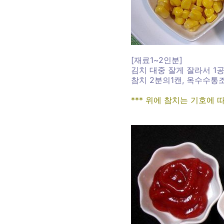
[재료1~2인분]
김치 대중 잘게 잘라서 1공
참치 2분의1캔, 옥수수통조
*** 위에 참치는 기호에