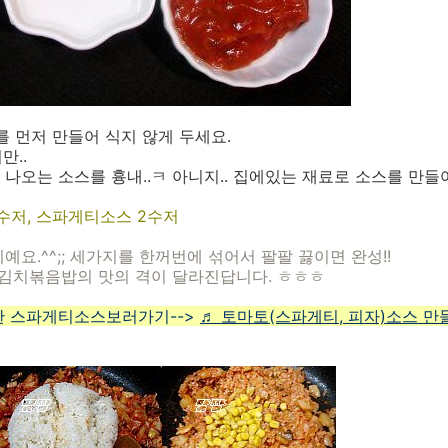
를 먼저 만들어 식지 않게 두세요.
만..
나오는 소스를 흉내..ㅋ 아니지.. 집에있는 재료로 소스를 만들
3수저, 스파게티소스 2수저
요.^^;; 세가지를 한꺼번에 섞어서 팔팔 끓이면 완성!!
 김치볶음밥의 맛의 격이 달라진답니다. ㅎㅎㅎ
한 스파게티소스보러가기-->
♬ 토마토(스파게티, 피자)소스 만