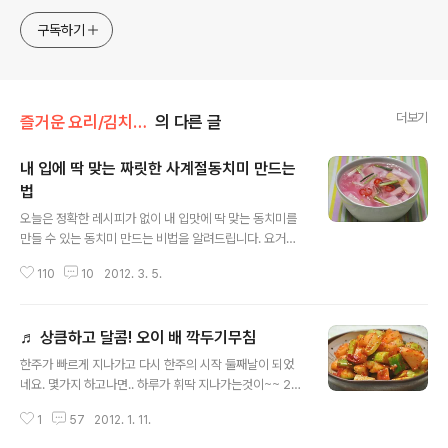
구독하기
더보기
즐거운 요리/김치 겉절이
의 다른 글
내 입에 딱 맞는 짜릿한 사계절동치미 만드는
법
글 내용
오늘은 정확한 레시피가 없이 내 입맛에 딱 맞는 동치미를
만들 수 있는 동치미 만드는 비법을 알려드립니다. 요거이
맛짱네 친정어머니표 사계절 동치미랍니다. 짜릿짜릿! 아
110
10
2012. 3. 5.
삭아삭~~^^ 오늘은 이야기 수다없이 바로 포스팅 들어갑
니다. ◈ 정확한 레시피없이, 내 입에 딱 맞는 사계절 동치
미 만드는 법 ◈ [재료] 동치미무 1개반, 쪽파 한줌, 마늘 1
♬ 상큼하고 달콤! 오이 배 깍두기무침
통, 생강 2쪽, 홍고추 3개, 사과 2분의1개, 배 2분의1개, 천
글 내용
일염 적겨자채 6 ~ 장 ( 슈퍼나 마트등.. 상추나 쌈채 파는
한주가 빠르게 지나가고 다시 한주의 시작 둘째날이 되었
곳에 구입가능) 설탕or 슈가가루 ( 달게간을 맞추려면 설탕
네요. 몇가지 하고나면.. 하루가 휘딱 지나가는것이~~ 24
은 적당히 않으니, 단맛이 나는 감미료등을 사용하면 됩다.)
시간이 짧게만 느껴집니다. 연초에 하려고 했던일이 아직
풀물 - 물 김치통의 70% , 찹쌀가루 (물이 색이나는 정도)
1
57
2012. 1. 11.
남았는데.. 내일은 꼭 다녀와야 겠다는 생각을 가져봅니다.
* 전체적으로 끓여서 식힌물을 사용하면 더 빨리 익..
^^ 요즘..식단에 채소를 의식적으로 많이 먹으려고 하여~~