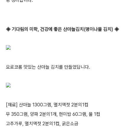
팅 정리합니다. ^^
◈
기다림의 미학, 건강에 좋은 산마늘김치(명이나물 김치) ◈
요로코롬 맛있는 산마늘 김치를 만들었답니다.
[재료] 산마늘 1300그램, 멸치액젓 2분의1컵
무 350그램, 양파 2분의1개, 현미밥 60그램, 물 1컵
고추가루, 멸치액젓 2분의1컵, 굵은소금