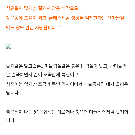
섬유질이 많지만 질기지 않은 식감으로~
장운동에 도움이 되고, 콜레스테롤 생성을 억제한다는 산마늘잎 ..
맛도 향도 완전 사랑합니다. ^^
줄기끝은 발그스름.. 마늘껍질같은 붉은빛 껍질이 있고, 산마늘잎
은 길쭉하면서 끝이 뽀족한게 특징이고,
사진에는 없지만 조금더 두면 잎사이에서 마늘쫑처럼 대가 올라온
답니다.
붉은색이 나는 얇은 껍질은 마르거나 씻으면 마늘껍질처럼 벗겨집
니다.