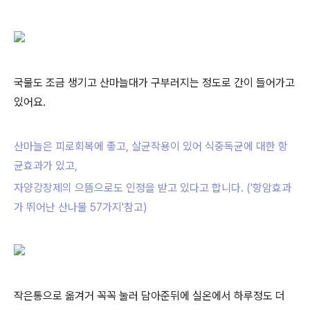
국물도 조금 생기고 산마늘대가 구부러지는 정도로 간이 들어가고
있어요.
산마늘은 피로회복에 좋고, 살균작용이 있어 식중독균에 대한 항
균효과가 있고,
자양강장제의 으뜸으로도 인정을 받고 있다고 합니다.
('항암효과
가 뛰어난 산나물 57가지'참고)
작은통으로 옮겨거 꼭꼭 눌러 담아준뒤에 실온에서 하루정도 더