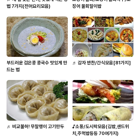
법 7가지(전어요리모음)
징어 물회말이밥
부드러운 검은콩 콩국수 맛있게 만
♬ 감자 반찬/간식모음[81가지]
드는 법
♬ 비교불허! 무말랭이 고기만두
♪소풍/도시락모음(김밥,샌드위
치,주먹밥등등 70여가지)