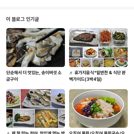
채소구입을 자주하고 있는데요..냉장고 채소서랍에..오이
두개가 ..나살려~~~하고 있는것을 발견! ㅋ 얼른 꺼내어
구제하였답니다. 시들해진 오이와 싱싱한 나주배~ㅎㅎ 요
이 블로그 인기글
두가지 재료로 .. 맛나고 싱싱하게 먹을 수 있는 오이배겉절
이를 만들어 보았어요. ◈ 상큼하고 달콤! 오이 배 깍두기
무침 ◈ [재료] 오이 2개(깉간- 볶은소금 3분의1숟가락),
배 1개, 멸치액젓 2숟가락반,고추가루 3분의2숟가락, 다
진마늘 2분의1숟가..
단순해서 더 맛있는, 송이버섯 소
♬ 휴가지음식*밑반찬 & 식단 완
금구이
벽가이드(3박4일)
♬ 제 철 맞는 전어, 맛있게 먹는 방
오징어 물회/오징어 물회국수/오