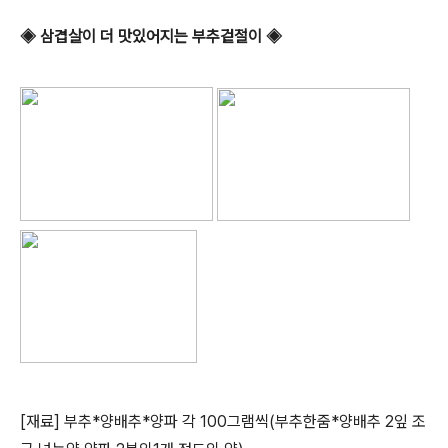
◈ 삼겹살이 더 맛있어지는 부추겉절이 ◈
[재료] 부추*양배추*양파 각 100그램씩(부추한줌*양배추 2잎 조