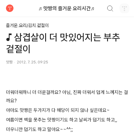
검색하기
♬맛짱의 즐거운 요리시간♬
티스토리
즐거운 요리/김치 겉절이
♪ 삼겹살이 더 맛있어지는 부추
겉절이
맛짱
2012. 7. 25. 09:25
더워더워하니 더 더운걸까요? 아님, 진짜 더워서 덥게 느껴지는 걸
까요?
아마도 맛짱은 두가지가 다 해당이 되지 않나 싶은데요~
여름이면 맥을 못추는 맛짱이기도 하고 날씨가 덥기도 하고,,
더우니깐 덥기도 하고 말야요~~^^;;