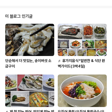
용이 있어 식중독균에 대한 항균효과가 있고, 자양강장제
의 으뜸으로도 인정을 받고 있다고 합니다. ('항암효과가 뛰
어난 산나물 57가지'참고) 식이섬유를 많이 함유하고 있는
이 블로그 인기글
산마늘은 콜레스테롤을 잡아 주는 등등에 많은 효과가 있
다고 하는데요. 먹어서 약되는 산마늘의 효과가 많아 '건강
에 좋은'으로 적고 포스팅 정리합니다. ^^ ◈ 기다림의 미
학, 건강에 좋은 산마늘김치(명이나물 김치) ◈ 요로코롬
맛있는 산마늘 김치를 만..
단순해서 더 맛있는, 송이버섯 소
♬ 휴가지음식*밑반찬 & 식단 완
금구이
벽가이드(3박4일)
♬ 제 철 맞는 전어, 맛있게 먹는 방
오징어 물회/오징어 물회국수/오