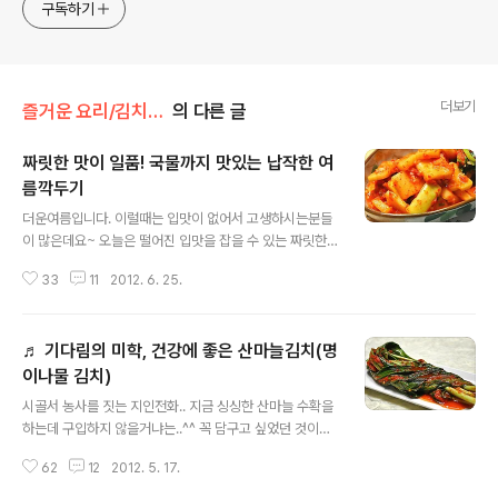
구독하기
더보기
즐거운 요리/김치 겉절이
의 다른 글
짜릿한 맛이 일품! 국물까지 맛있는 납작한 여
름깍두기
글 내용
더운여름입니다. 이럴때는 입맛이 없어서 고생하시는분들
이 많은데요~ 오늘은 떨어진 입맛을 잡을 수 있는 짜릿한
여름각뚜기를 올려봅니다. 맛짱네 기호에 맞게 납작하게
33
11
2012. 6. 25.
썰어서 만든 ..일명 납작깍뚜기랍니다. 부추와 곁들여 담아
~ 무각뚜기와 부추김치를 한꺼번에 맛볼 수 있는 여름 깍
두기랍니다. ^^ [참고]♬ 밑반찬 & 즉석반찬 모음 (200여
♬ 기다림의 미학, 건강에 좋은 산마늘김치(명
가지) [참고]♪소풍&나들이 도시락모음(김밥,샌드위치,주
먹밥등등) ◈ 입 맛 잡아주는 짜릿한 여름부추깍뚜기 ◈
이나물 김치)
글 내용
ㅋ~ 무사진이 요것 밖에 없네요. 사실 .. 동네 마트에 갔는
시골서 농사를 짓는 지인전화.. 지금 싱싱한 산마늘 수확을
데 ~ 제주무라고 하면서, 마지막 저장무를 팔더라고요. 요
하는데 구입하지 않을거냐는..^^ 꼭 담구고 싶었던 것이라..
즘 저장무가 거의 없을때라 기쁜마음에 넉넉히 구입을 하
잘되었다고 보내달라고 하였어요. 그 다음날 쓩~~ 싱싱한
였어요. 집에와서 손질을 하는데~ 반이상 바람이 쓩쓩~ㅠ
62
12
2012. 5. 17.
산마늘 한박스가 도착을 하였네요. 마음이 급하여 꺼내다
사진 생각은 하지도 않고 반씩 뚝뚝..
가 사진한장 찰칵~^^;; 산마늘은 피로회복에 좋고, 살균작