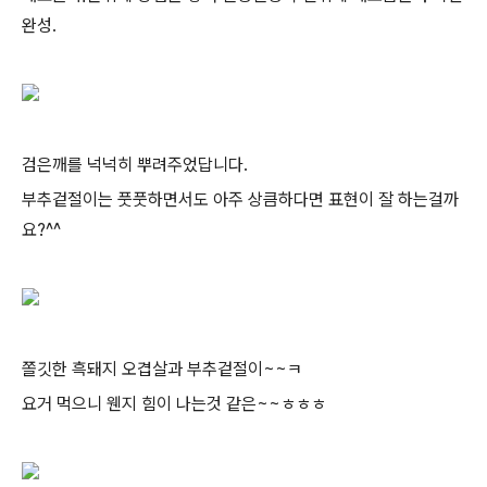
완성.
검은깨를 넉넉히 뿌려주었답니다.
부추겉절이는 풋풋하면서도 아주 상큼하다면 표현이 잘 하는걸까
요?^^
쫄깃한 흑돼지 오겹살과 부추겉절이~~ㅋ
요거 먹으니 웬지 힘이 나는것 같은~~ㅎㅎㅎ