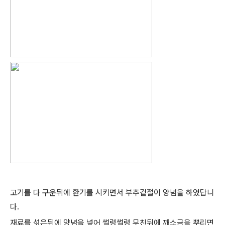
고기를 다 구운뒤에 환기를 시키면서 부추겉절이 양념을 하였답니
다.
재료를 섞은뒤에 양념을 넣어 썰렁썰렁 무친뒤에 깨소금을 뿌리면