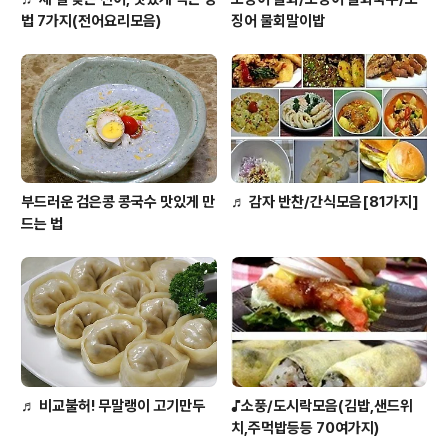
법 7가지(전어요리모음)
징어 물회말이밥
부드러운 검은콩 콩국수 맛있게 만
♬ 감자 반찬/간식모음[81가지]
드는 법
♬ 비교불허! 무말랭이 고기만두
♪소풍/도시락모음(김밥,샌드위
치,주먹밥등등 70여가지)