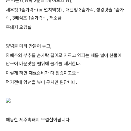
금 넘는양,양파 2분의1개 정도의 양),
새우젓 1숟가락~(or 멸치액젓) , 매실청 3숟가락, 생강맛술 1숟가
락, 3배식초 1숟가락~ , 깨소금
흑돼지 오겹살
양념을 미리 만들어 놓고,
양배추와 부추를 손가락 길이로 자르고 양파는 채를 썰어 찬물에
담구어 매운맛을 뺀뒤에 물기를 제거한다.
이렇게 하면 재료준비가 다 된것이고요~
먹기전애 양념을 넣어 무치면 된답니다.
해동한 제주흑돼지 오겹살이랍니다.