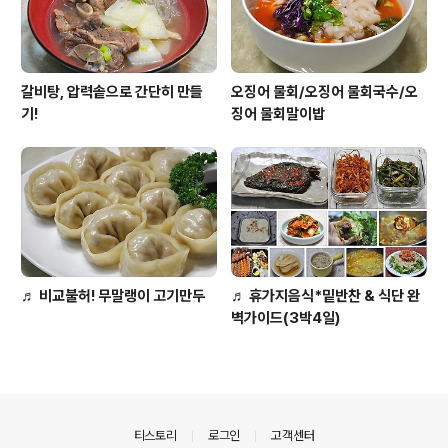
갈비탕, 압력솥으로 간단히 만들
오징어 물회/오징어 물회국수/오
기!
징어 물회말이밥
♬ 비교불허! 무말랭이 고기만두
♬ 휴가지음식*밑반찬 & 식단 완
벽가이드(3박4일)
의안내
티스토리
로그인
고객센터