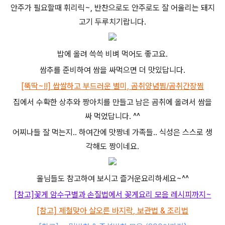
안주가 필요할때 휘리릭~, 반찬으로도 안주로도 잘 어울리는 돼지
고기 두루치기랍니다.
밥에 올려 쓱쓱 비벼 먹어도 좋고요.
쌈추를 준비하여 쌈을 싸먹으면 더 맛있답니다.
[뚝딱~!!]
쌉쌀하고 부드러운 별미,
곰취
양념찜/
곰취
간장찜
집에서 수확한 상추와 짱아치를 만들고 남은 곰취에 올려서 쌈을
싸 먹었답니다. ^^
어찌나들 잘 먹는지.. 하여간에 맛짱네 가족들.. 식성은 스스로 생
각해도 짱이네요.
울님들도 참고하여 보시고 즐거운요리하세요~^^
[참고]
꽃게
암수구별과 손질법에서 꽂게요리 모음 레시피까지~
[참고] 제철맞아 살오른
바지락
, 보관법 & 조리법