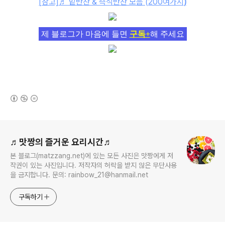
[참고]
♬ 밑반찬 & 즉석반찬 모음 (200여가지
)
제 블로그가 마음에 들면
구독+
해 주세요
(새창열림)
로그 정보
♬맛짱의 즐거운 요리시간♬
본 블로그(matzzang.net)에 있는 모든 사진은 맛짱에게 저
작권이 있는 사진입니다. 저작자의 허락을 받지 않은 무단사용
을 금지합니다. 문의: rainbow_21@hanmail.net
구독하기