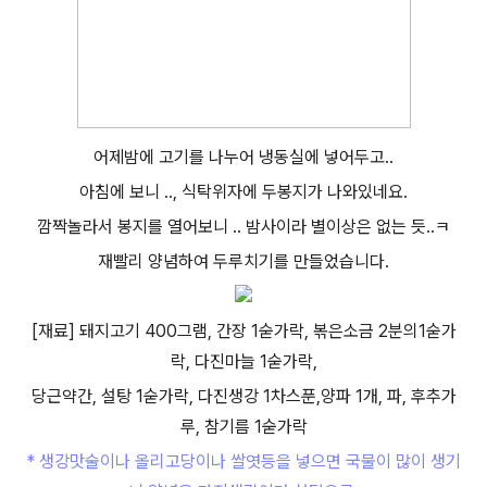
어제밤에 고기를 나누어 냉동실에 넣어두고..
아침에 보니 .., 식탁위자에 두봉지가 나와있네요.
깜짝놀라서 봉지를 열어보니 .. 밤사이라 별이상은 없는 듯..ㅋ
재빨리 양념하여 두루치기를 만들었습니다.
[재료] 돼지고기 400그램, 간장 1숟가락, 볶은소금 2분의1숟가
락, 다진마늘 1숟가락,
당근약간, 설탕 1숟가락, 다진생강 1차스푼,양파 1개, 파, 후추가
루, 참기름 1숟가락
* 생강맛술이나 올리고당이나 쌀엿등을 넣으면 국물이 많이 생기