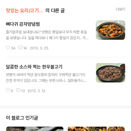
더보기
맛있는 요리/고기 요리
의 다른 글
뼈다귀 감자양념찜
글 내용
즐거운주말 보내셨나요? 맛짱은 평일보다 무지 바쁜 휴일
을 보냈습니다. 일을 하다보니 왜그리 할일이 많은지.. 가자
미식해, 더덕짱아치, 된장장아치 말리것 채반에 널고, 화분
36
14
2013. 3. 25.
정리하궁..기타등등... 대충 끝내고 나니 저녁시간... 오늘은
정말 많은 일을 했답니다. 아마도 몸이 알아서 봄맞이를 하
는듯,, 주방에서 시작하여 집안 구석구석..ㅎㅎ 하여간에 열
달콤한 소스와 먹는 한우불고기
심히 일하구.. 어제 삶아놓은 뼈다귀로 맛난 뼈찜을 만들었
글 내용
답니다. 양념이 더 맛있어서 뼈를 발라먹고 남은 양념까지
맛짱이 어려서 먹던 음식중에 집에서 구워먹던 불고기의
쪽쪽 빨아먹게 되는 뼈다귀 감자양념찜. 휴일에 가족들과
진한 추억이 있답니다. 그때는 부루스터니.. 일회용가스렌
맛있게 먹었답니다. 어찌 만드는지 자세한 포스팅 들어갑
지니.. 그런것이 없던 시절이였는데요. 저희집에는 휴대용
니다. ^^ [참고]♪ 삼겹살&돼지고기을 이용한 75가지 요리
0
13
2013. 3. 12.
처럼 조그마한 ..그니깐 숯불을 넣고 불고기판을 올린뒤에
모음 [요리tip] ♪ 봄의 나른함과 입맛 찾아주는 봄나물 [참
고기를 구워먹었던 .. 맛있는 추억이 있답니다. 자글자글 불
고]♬ 도시락..
고기를 불고기판에 올려서 먹고 .. 남은 국물에 달걀한개씩
깨뜨려.. 남은국물과 섞어서 먹엇는데요. 불고기를 먹을때
어머니가 만들어 주셨던 달달한 소스. 요거이 생각나 만든
이 블로그 인기글
불고기 랍니다. 추억을 생각하며 맛짱의 옆지기 생일에 만
든 소불고기. 요것은 다른말이 필요없는 메뉴. 많은분들이