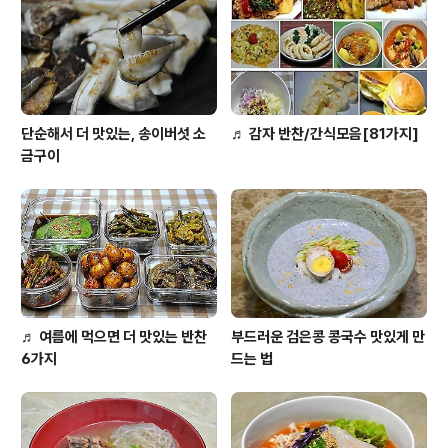
사랑하는 요리.. 자세한 포스팅 들어갑니다. [요리tip] ♪ 봄
의 나른함과 입맛 찾아주는 봄나물 [참고]♬ 도시락 365
일/1식3찬 매일도시락/..
단순해서 더 맛있는, 송이버섯 소
♬ 감자 반찬/간식모음[81가지]
금구이
♬ 여름에 먹으면 더 맛있는 반찬
부드러운 검은콩 콩국수 맛있게 만
6가지
드는 법