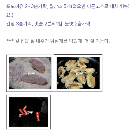
포도씨유 2~3숟가락, 월남초 5개(없으면 아른고추로 대체가능해
요.)
간장 3숟가락, 맛술 2분의1컵, 물엿 2숟가락
*** 칼 집을 잘 내주면 닭날개를 익힐때 더 잘 익는다.