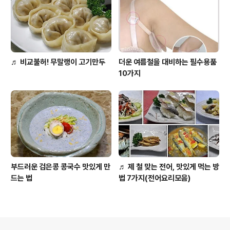
♬ 비교불허! 무말랭이 고기만두
더운 여름철을 대비하는 필수용품
10가지
부드러운 검은콩 콩국수 맛있게 만
♬ 제 철 맞는 전어, 맛있게 먹는 방
드는 법
법 7가지(전어요리모음)