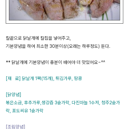
칼끝으로 닭날개에 칼집을 넣어주고,
기본양념을 하여 최소한 30분이상(오래는 하루정도) 둔다.
** 닭날개에 기본양념이 충분이 배어야 더 맛있어요~^^
[재 료] 닭날개 1팩(15개), 튀김가루, 땅콩
[닭양념]
볶은소금, 후추가루,생강즙 3숟가락, 다진마늘 1수저, 청주2숟가
락, 포도씨유 1숟가락
[조림양념]