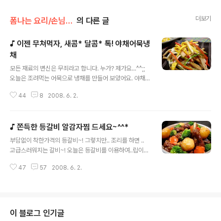
더보기
폼나는 요리/손님초대 요리
의 다른 글
♪ 이젠 무쳐먹자, 새콤* 달콤* 톡! 야채어묵냉
채
글 내용
모든 재료의 변신은 무죄라고 합니다. 누가? 제가요...^^;;
오늘은 조려먹는 어묵으로 냉채를 만들어 보았어요. 야채
는 집에 있는 많이들 있는..기본 채소 오이,당근,양파를 넣
44
8
2008. 6. 2.
었고.. 소스는 ..보통 냉채에 많이들 사용하는 겨자소스를
넣었답니다. 냉채 어렵게만 생각하지 마시고, 여러가지 응
용하여 만들어 보세요. 아주 멋진 .. 냉채요리가 만들어 진
♪ 쫀득한 등갈비 알감자찜 드세요~^^*
답니다. ◈ 이젠 무쳐먹자, 새콤* 달콤* 톡! 야채어묵냉채
글 내용
◈ [재료] 백설삼호어묵 3장 -물한컵, 간장 2수저, 물엿 2
부담없이 착한가격의 등갈비~! 그렇치만.. 조리를 하면 ..
수저를 넣고 끓인후에 어묵을 데친다. 오이 1개, 양파*당근
고급스러워지는 갈비~! 오늘은 등갈비를 이용하여..립이
오이의 3분의1이 되는 양, 맛살 2~3개-3등분하여 반을
아닌..등갈비찜을 만들어 보았어요. 우선은 등갈비찜을 가
갈라 오이뫄 비슷한 굵기로 채썬다. 달걀- 황백지단을 부쳐
47
57
2008. 6. 2.
족들이 좋아하고.. 립보다는 .. 조리과정이 덜 힘들거던요. ^
서 지단을 만들어 채를 썬다. 미강유, 볶은소금 [소스] 튜
^ ㅎㅎ 이건 사설이지만.. 맛짱의 요리블로그에 오신는 분
브..
들이 많이들 궁금해 하시는 질문에 대해 잠깐 적고 조리를
하려고 해요. 맛짱 블로그에 올려지는 음식들을 보시고, '이
많은 음식을은 누가 다 먹어요?' 하는 질문을 무지 많이 받
이 블로그 인기글
았어요. 사실 ... 맛짱은 사진만을!! 찍기위해서.. 만드는 요