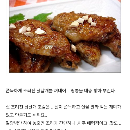
쫀득하게 조려진 닭날개를 꺼내어 .. 땅콩을 대충 빻아 뿌린다.
잘 조려진 닭날개 조림은 ...살이 쫀득하고 살을 발라 먹는 재미가
있고 만들기도 쉬워요..
밑양념만 하여 놓으면 조리가 간단하니..아주 매력적이고..맛도 ..