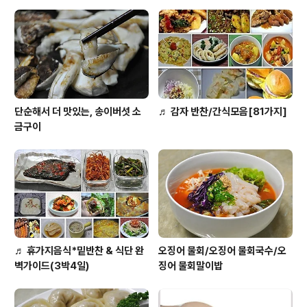
리는 없어요. 지난번 라디오 인터뷰에서도 말했지만.. 그날
그날 저녁에 가족들이 모여 먹을 음식을 찍는데.. 맛짱네 가
족은.. 모두 먹는것을 좋해서 그런지.. 밑반찬을 제외하고
는....
단순해서 더 맛있는, 송이버섯 소
♬ 감자 반찬/간식모음[81가지]
금구이
♬ 휴가지음식*밑반찬 & 식단 완
오징어 물회/오징어 물회국수/오
벽가이드(3박4일)
징어 물회말이밥