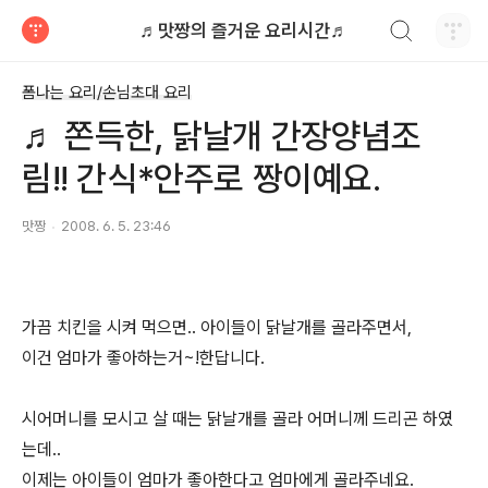
검색하기
♬맛짱의 즐거운 요리시간♬
티스토리
폼나는 요리/손님초대 요리
♬ 쫀득한, 닭날개 간장양념조
림!! 간식*안주로 짱이예요.
맛짱
2008. 6. 5. 23:46
가끔 치킨을 시켜 먹으면.. 아이들이 닭날개를 골라주면서,
이건 엄마가 좋아하는거~!한답니다.
시어머니를 모시고 살 때는 닭날개를 골라 어머니께 드리곤 하였
는데..
이제는 아이들이 엄마가 좋아한다고 엄마에게 골라주네요.