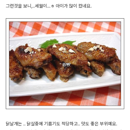
그런것을 보니,..세월이...ㅎ 아이가 많이 컸네요.
닭날개는 .. 닭살중에 기름기도 적당하고.. 맛도 좋은 부위예요.