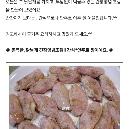
오늘은 그 닭날개를 가지고..부담없이 먹을수 있는 간장양념 조림
을 만들어 보았어요.
반찬이기 보다는 ..간식으로나 안주로 아주 잘 어울린답니다.^^
참고하시어 즐거운 요리하시고 맛있게 드세요.^^
◈ 쫀득한, 닭날개 간장양념조림!! 간식*안주로 짱이예요. ◈