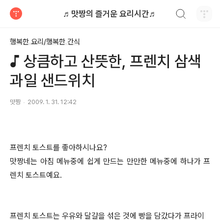
검색하기
♬맛짱의 즐거운 요리시간♬
티스토리
행복한 요리/행복한 간식
♪ 상큼하고 산뜻한, 프렌치 삼색
과일 샌드위치
맛짱
2009. 1. 31. 12:42
프렌치 토스트를 좋아하시나요?
맛짱네는 아침 메뉴중에 쉽게 만드는 만만한 메뉴중에 하나가 프
렌치 토스트예요.
프렌치 토스트는 우유와 달걀을 섞은 것에 빵을 담갔다가 프라이