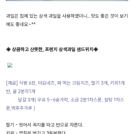
과일은 집에 있는 삼색 과일을 사용하였더니.. 맛도 좋은 것이 보기
에도 좋네요~^^
◈ 상큼하고 산뜻한, 프렌치 삼색과일 샌드위치◈
[재료] 식빵 6장, 마요네즈, 짜 먹는 크림치즈, 딸기 3개, 키위1개
반, 귤 2분의1개
달걀 3개( 우유 5~6숟가락, 소금 2분1차스푼, 설탕 1차스
푼,백후추가루 )
딸기 - 씻어서 꼭지를 따고 반으로 자른다.
키위 - 껍질을 벗기고 3등분한다.