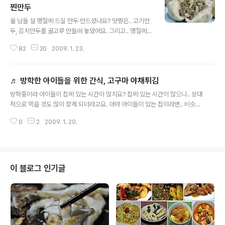
찐만두
글 내용
울 님들 설 명절에 드실 만두 만드셨나요? 맛짱은.. 고기만
두, 김치만두를 골고루 만들어 놓았어요. 그리고.. 명절에
별식으로 내어 놓을 ..아주 맛있는 만두 한가지를 더 만들었
82
20
2009. 1. 23.
답니다. 만두피가 포근포근하고 육즙이 들어 있는 고기소
가 들어 간 만두! 바로바로 찐만두랍니다. 우리들이 보통 만
두집에서나 먹을수 있는 만두, 일명 중국식 찐만두라고 하
♬ 방학한 아이들을 위한 간식, 고구마 야채튀김
지요..ㅎ 일명 중국식 찐만두는 우리네 만두와는 달리 밀가
글 내용
루를 발효시켜서 만두피가 폭닥하고 부드러우며 만두를 먹
방학중이라 아이들이 집에 있는 시간이 많치요? 집에 있는 시간이 많으니.. 상대
고난뒤에 아이가 하는말이..만두를 먹을때 육즙이 촉촉하
적으로 먹을 것도 많이 찾게 되더라고요. 아마 아이들이 있는 집이라면.. 비슷하
게 나오는것이.. 맛이 끝내준답니다.^^ 별미 찐만두는 크기
지 않을까 싶어요. 오늘도 학교(맛짱네 아이는 방학중이라도 학교를 갑니다.)에
가 크고..속이 꽉 찬 것이 두어개만 먹어도 배가 부르답니
0
2
2009. 1. 20.
다녀오더니.. 엄마 맛있는거~~~하네요. 무엇을 만들어 줄까 하다가.. 오랜만에
다. 모양이야.. 전문가가 아니라,. 뭉그러진 주먹모양이지
고구마로 간식을 만들어 주려고 지난 가을에 귀농아줌마가 보내주신 커다란 고
만.. 맛은 절대로 보장하는 ..
구마 2개를 꺼내었어요. 그리고.. 아주쉬운 고구마 튀김을 만들었어요. 고구마
의 영양은 따로 적지 않아도 알고 들 계시겟지만, 고구마는 에너지원의 공급원
이 되는 탄수화물 함량이 많고, 단백질, 지방, 식이섬유, 칼륨, 인, 철, 회분등이
이 블로그 인기글
골고루 들어있어 성장기 아이들에게 좋은 식품이랍니다. ◈ 방학한 아이들을 위
한 간식,..