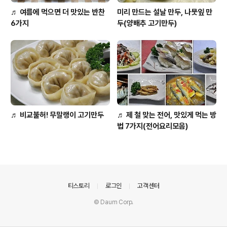
♬ 여름에 먹으면 더 맛있는 반찬
미리 만드는 설날 만두, 나뭇잎 만
6가지
두(양배추 고기만두)
♬ 비교불허! 무말랭이 고기만두
♬ 제 철 맞는 전어, 맛있게 먹는 방
법 7가지(전어요리모음)
의안내
티스토리
로그인
고객센터
© Daum Corp.