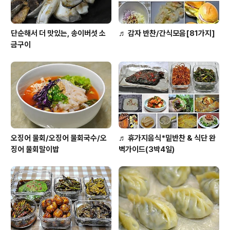
단순해서 더 맛있는, 송이버섯 소
♬ 감자 반찬/간식모음[81가지]
금구이
오징어 물회/오징어 물회국수/오
♬ 휴가지음식*밑반찬 & 식단 완
징어 물회말이밥
벽가이드(3박4일)