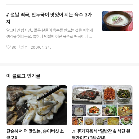
만들어 만두국을 끓여먹기도 하지만 ..이 외에 탕수만두를
만들기도 하고... 바삭하게 튀겨 먹기도 하고 전골이나 다른
♪ 설날 떡국, 만두국이 맛있어 지는 육수 3가
요리에 응용을 하여,여러가지로 방법으로 먹기도 한답니
다.오늘은 만두를 먹는 방법중에 만두를 튀기는 방법을 올
지
글 내용
리려고 해요.만두를 만들면 대부분이 냉동보관을 하지요?
알고나면 쉽지만.. 많은 분들이 육수를 만드는 것을 어렵게
아마도 시중에서 파는 시판용 만두도 그렇고.. 집에서 만드
생각을 하더군요. 특히나 명절에 어떤 육수로 떡국이나 만
는 만두도 바로 먹을 작은 양의 만두가 아니라면 .. 다들 냉
두국을 끓여야 하는지.. 질문을 많이 하여 .. 집에서 만들기
동 보관하실거예요.이 냉동만두를 쉽고 빠르게, 작은 양의
80
11
2009. 1. 24.
쉬운 육수 3가지를 정리하여 올려 봅니다. 육수는 모든 요
기름으로 맛있게 튀기는 방법을 ..
리의 기초가 되기도 하고, 요리의 천연양념이 되기도 한답
니다. 또, 육수는 각종 국물요리는 물론, 나물이나 볶음요리
에 조금씩 넣으면.. 천연양념역활도 한답니다. 아마 육수 만
들기를 기억하여 두면.. 많은 요리를 쉽고 맛있게 만들 수
이 블로그 인기글
있을거예요. 참고하시어 이번 설명절 떡국 맛있게 끓여 드
시고, 다른 요리에도 응용하시기 바랍니다. ◈ 국과 반찬이
맛있어 지는 육수 3가지 ◈ ▶ 든든한 사골국물, 입에 착착
붙는 깊은 맛이 나요. 들통에 한번 삶은 사골을 넣은뒤에 대
파를 대충잘..
단순해서 더 맛있는, 송이버섯 소
♬ 휴가지음식*밑반찬 & 식단 완
금구이
벽가이드(3박4일)