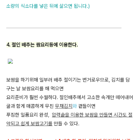
소량의 식소다를 넣은 뒤에 삶으면 됩니다.)
4. 절인 배추는 쌈요리등에 이용한다.
보쌈을 하기위해 일부러 배추 절이기는 번거로우므로, 김치를 담
구는 날 보쌈요리를 해 먹으면
요리준비가 훨씬 수월하다. 절인배추에서 고소한 속개만 떼어내어
굴과 함게 매콤하게 무친
무채김치
와
곁들이면
푸짐한 일품요리 완성,
압력솥을 이용한 보쌈을 만들면 시간도 절
약되고 쉽게 보쌈고기를
만들 수 있다.