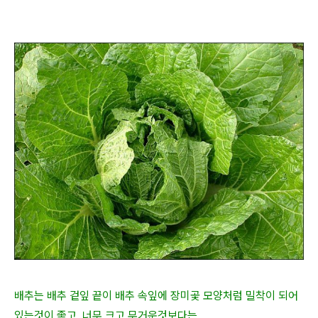
배추는 배추 겉잎 끝이 배추 속잎에 장미곷 모양처럼 밀착이 되어
있는것이 좋고, 너무 크고 무거운것보다는