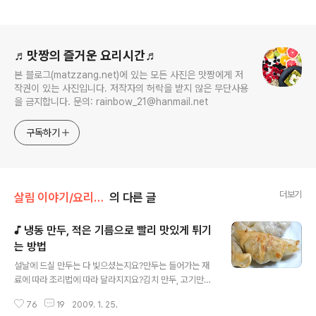
로그 정보
♬맛짱의 즐거운 요리시간♬
본 블로그(matzzang.net)에 있는 모든 사진은 맛짱에게 저
작권이 있는 사진입니다. 저작자의 허락을 받지 않은 무단사용
을 금지합니다. 문의: rainbow_21@hanmail.net
구독하기
더보기
살림 이야기/요리기초/지혜
의 다른 글
♪ 냉동 만두, 적은 기름으로 빨리 맛있게 튀기
는 방법
글 내용
설날에 드실 만두는 다 빛으셨는지요?만두는 들어가는 재
료에 따라 조리법에 따라 달라지지요?김치 만두, 고기만두,
굴림만두, 찐만두.... 맛짱네는 각종 만두를 다 좋아해요.그
76
19
2009. 1. 25.
래서 명절이 아니어도 만두를 만들어 먹곤 합니다.만두를